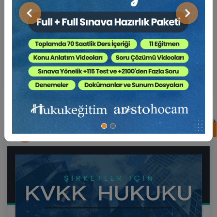
Şirketler İçin İş Hukuku
Önceki
Sonraki
3 KASIM 2026
09:00 - 15:00
360
Eğitim Tarihi
Eğitim Saati
Dakika
62500 TL
Sepete Ekle
50000 TL
%20
Hukuk Eğitim