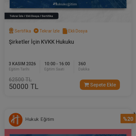
Sertifika
Tekrar İzle
Ekli Dosya
Şirketler İçin KVKK Hukuku
3 KASIM 2026
10:00 - 16:00
360
Eğitim Tarihi
Eğitim Saati
Dakika
62500 TL
Sepete Ekle
50000 TL
%20
Hukuk Eğitim