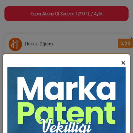
Süper Abone Ol: Sadece 1290 TL / Aylık
%20
Hukuk Eğitim
×
Sertifika
Tekrar İzle
Ekli Dosya