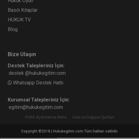
Hukuk Oyun
Basılı Kitaplar
HUKUK TV
Blog
Bize Ulaşın
Destek Talepleriniz İçin:
destek @hukukegitim.com
Whatsapp Destek Hattı
Kurumsal Talepleriniz İçin:
egitim@hukukegitim.com
KVKK Aydınlatma Metni
İade ve Değişim Şartları
Copyright ©2018 | Hukukegitim.com Tüm hakları saklıdır.