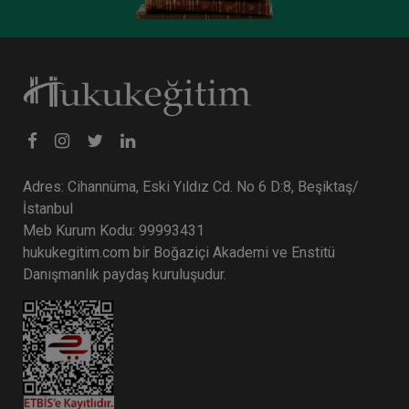
Anonim Şirketler - 3 - IV. Ticaret Hukuku
Kongresi - VIII. Oturum
Adres: Cihannüma, Eski Yıldız Cd. No 6 D:8, Beşiktaş/
İstanbul
360 TL
Sepete Ekle
Meb Kurum Kodu: 99993431
hukukegitim.com bir Boğaziçi Akademi ve Enstitü
Danışmanlık paydaş kuruluşudur.
Tüketici Hukuku Enstitüsü