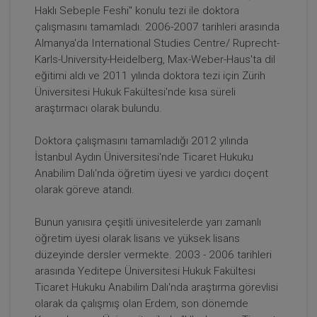
Haklı Sebeple Feshi" konulu tezi ile doktora
çalışmasını tamamladı. 2006-2007 tarihleri arasında
Almanya'da International Studies Centre/ Ruprecht-
Karls-University-Heidelberg, Max-Weber-Haus'ta dil
Tüketici Hukuku Enstitüsü
eğitimi aldı ve 2011 yılında doktora tezi için Zürih
Üniversitesi Hukuk Fakültesi'nde kısa süreli
araştırmacı olarak bulundu.
Doktora çalışmasını tamamladığı 2012 yılında
İstanbul Aydın Üniversitesi'nde Ticaret Hukuku
Anabilim Dalı'nda öğretim üyesi ve yardıcı doçent
olarak göreve atandı.
Bunun yanısıra çeşitli ünivesitelerde yarı zamanlı
öğretim üyesi olarak lisans ve yüksek lisans
IV. Ticaret Hukuku Kongresi - Tüm Oturumlar (12
düzeyinde dersler vermekte. 2003 - 2006 tarihleri
Oturum)
arasında Yeditepe Üniversitesi Hukuk Fakültesi
Ticaret Hukuku Anabilim Dalı'nda araştırma görevlisi
2592 TL
Sepete Ekle
olarak da çalışmış olan Erdem, son dönemde