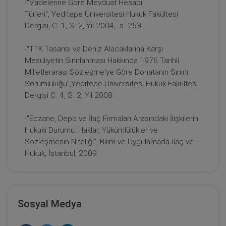
-"Vadelerine Göre Mevduat Hesabı
Türleri", Yeditepe Üniversitesi Hukuk Fakültesi
Dergisi, C. 1, S. 2, Yıl 2004, s. 253.
-"TTK Tasarısı ve Deniz Alacaklarına Karşı
Mesuliyetin Sınırlanması Hakkında 1976 Tarihli
Milletlerarası Sözleşme'ye Göre Donatanın Sınırlı
Sorumluluğu",Yeditepe Üniversitesi Hukuk Fakültesi
Dergisi C. 4, S. 2, Yıl 2008.
-"Eczane, Depo ve İlaç Firmaları Arasındaki İlişkilerin
Anonim Şirketler - 2 - IV. Ticaret Hukuku
Hukuki Durumu: Haklar, Yükümlülükler ve
Kongresi - VII. Oturum
Sözleşmenin Niteliği", Bilim ve Uygulamada İlaç ve
360 TL
Sepete Ekle
Hukuk, İstanbul, 2009.
Tüketici Hukuku Enstitüsü
Sosyal Medya