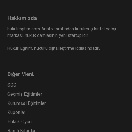
Hakkımızda
hukukegitim.com Aristo tarafından kurulmuş bir teknoloji
markası, hukuk camiasının yeni startup’ıdır.
Anonim Şirketler - 1 - IV. Ticaret Hukuku
Hukuk Eğitim, hukuku dijitalleştirme iddiasındadır.
Kongresi - VI. Oturum
360 TL
Sepete Ekle
Diğer Menü
SSS
Tüketici Hukuku Enstitüsü
Geçmiş Eğitimler
Kurumsal Eğitimler
Kuponlar
Hukuk Oyun
Basılı Kitaplar