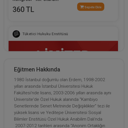
360 TL
Sepete Ekle
Tüketici Hukuku Enstitüsü
Eğitmen Hakkında
1980 İstanbul doğumlu olan Erdem, 1998-2002
yılları arasında İstanbul Üniversitesi Hukuk
Fakültesi'nde lisans, 2003-2006 yılları arasında aynı
Üniversite'de Özel Hukuk alanında "Kambiyo
Senetlerinde Senet Metninde Değişiklikler" tezi ile
Limited Şirketler - IV. Ticaret Hukuku Kongresi -
yüksek lisans ve Yeditepe Üniversitesi Sosyal
X. Oturum
Bilimler Enstitüsü Özel Hukuk Anabilim Dalı'nda
2007-2012 tarihleri arasında "Anonim Ortaklığın
360 TL
Sepete Ekle