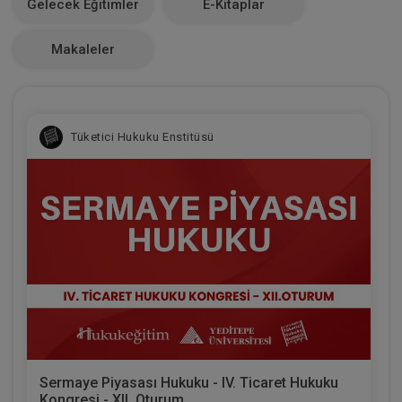
Gelecek Eğitimler
E-Kitaplar
0
Makaleler
Tüketici Hukuku Enstitüsü
Sermaye Piyasası Hukuku - IV. Ticaret Hukuku
Kongresi - XII. Oturum