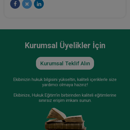
Kurumsal Üyelikler İçin
Kurumsal Teklif Alın
Şirketler Hukuku - 2 - IV. Ticaret Hukuku
Kongresi - V. Oturum
360 TL
Sepete Ekle
Ekibinizin hukuk bilgisini yükseltin, kaliteli içeriklerle size
yardımcı olmaya hazırız!
Ekibinize, Hukuk Eğitim’in birbirinden kaliteli eğitimlerine
sınırsız erişim imkanı sunun.
Tüketici Hukuku Enstitüsü