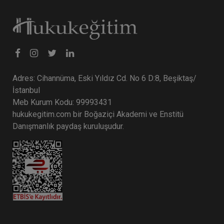
Tüketici Hukuku Enstitüsü
Adres: Cihannüma, Eski Yıldız Cd. No 6 D:8, Beşiktaş/
İstanbul
Meb Kurum Kodu: 99993431
hukukegitim.com bir Boğaziçi Akademi ve Enstitü
Danışmanlık paydaş kuruluşudur.
Fikri Mülkiyet Hukuku - IV. Ticaret Hukuku
Kongresi - XI. Oturum
360 TL
Sepete Ekle