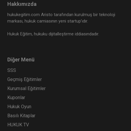
Hakkımızda
Tüketici Hukuku Enstitüsü
hukukegitim.com Aristo tarafından kurulmuş bir teknoloji
markası, hukuk camiasının yeni startup’ıdır.
Hukuk Eğitim, hukuku dijitalleştirme iddiasındadır.
Diğer Menü
SSS
Geçmiş Eğitimler
Sigorta Hukuku - IV. Ticaret Hukuku Kongresi -
Kurumsal Eğitimler
IX. Oturum
Kuponlar
360 TL
Sepete Ekle
Hukuk Oyun
Basılı Kitaplar
HUKUK TV
Tüketici Hukuku Enstitüsü