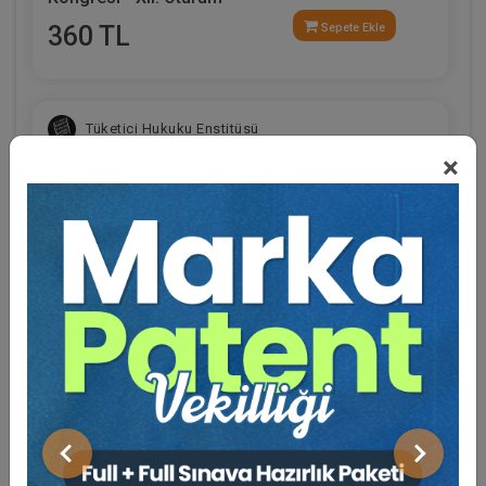
360 TL
Sepete Ekle
Tüketici Hukuku Enstitüsü
×
Eğitmen Hakkında
Sosyal Medya
Limited Şirketler - IV. Ticaret Hukuku Kongresi -
X. Oturum
Önceki
Sonraki
360 TL
Sepete Ekle