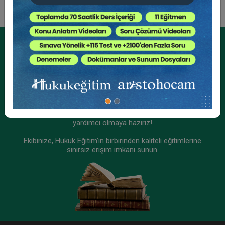
Tüketici Hukuku Enstitüsü
Kurumsal Üyelikler İçin
Kurumsal Teklif Alın
Ekibinizin hukuk bilgisini yükseltin, kaliteli içeriklerle size
yardımcı olmaya hazırız!
Ekibinize, Hukuk Eğitim’in birbirinden kaliteli eğitimlerine
sınırsız erişim imkanı sunun.
IV. Ticaret Hukuku Kongresi - Tüm Oturumlar (12
Oturum)
2592 TL
Sepete Ekle