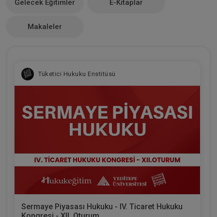
Gelecek Eğitimler
E-Kitaplar
0
Makaleler
Tüketici Hukuku Enstitüsü
Sermaye Piyasası Hukuku - IV. Ticaret Hukuku
Kongresi - XII. Oturum