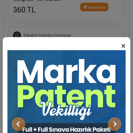
360 TL
Sepete Ekle
Tüketici Hukuku Enstitüsü
×
Eğitmen Hakkında
Sosyal Medya
Limited Şirketler - IV. Ticaret Hukuku Kongresi -
X. Oturum
Önceki
Sonraki
360 TL
Sepete Ekle