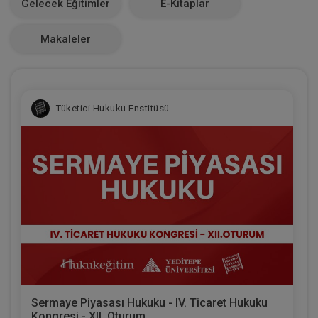
Gelecek Eğitimler
E-Kitaplar
0
Makaleler
Tüketici Hukuku Enstitüsü
Sermaye Piyasası Hukuku - IV. Ticaret Hukuku
Kongresi - XII. Oturum