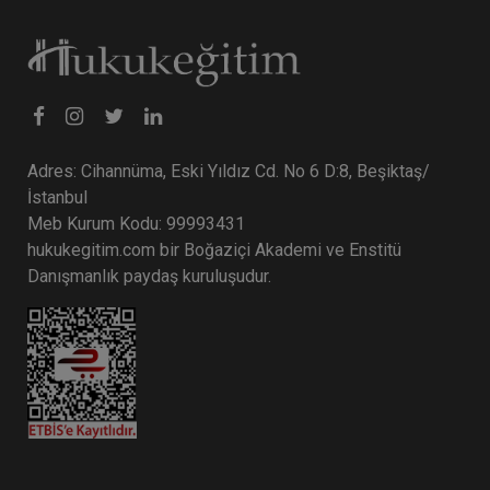
Tüketici Hukuku Enstitüsü
Adres: Cihannüma, Eski Yıldız Cd. No 6 D:8, Beşiktaş/
İstanbul
Meb Kurum Kodu: 99993431
hukukegitim.com bir Boğaziçi Akademi ve Enstitü
Danışmanlık paydaş kuruluşudur.
Fikri Mülkiyet Hukuku - IV. Ticaret Hukuku
Kongresi - XI. Oturum
360 TL
Sepete Ekle