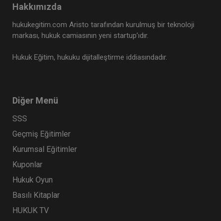
Hakkımızda
Tüketici Hukuku Enstitüsü
hukukegitim.com Aristo tarafından kurulmuş bir teknoloji
markası, hukuk camiasının yeni startup’ıdır.
Hukuk Eğitim, hukuku dijitalleştirme iddiasındadır.
Diğer Menü
SSS
Geçmiş Eğitimler
Sigorta Hukuku - IV. Ticaret Hukuku Kongresi -
Kurumsal Eğitimler
IX. Oturum
Kuponlar
360 TL
Sepete Ekle
Hukuk Oyun
Basılı Kitaplar
HUKUK TV
Tüketici Hukuku Enstitüsü