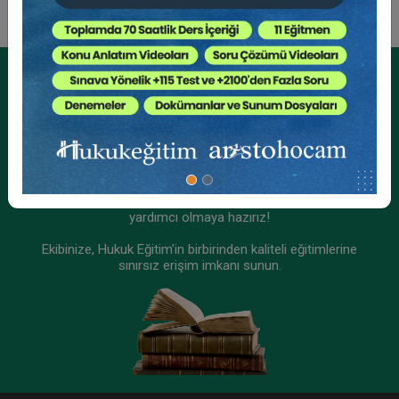
Tüketici Hukuku Enstitüsü
Kurumsal Üyelikler İçin
Kurumsal Teklif Alın
Ekibinizin hukuk bilgisini yükseltin, kaliteli içeriklerle size
yardımcı olmaya hazırız!
Ekibinize, Hukuk Eğitim’in birbirinden kaliteli eğitimlerine
sınırsız erişim imkanı sunun.
IV. Ticaret Hukuku Kongresi - Tüm Oturumlar (12
Oturum)
2592 TL
Sepete Ekle