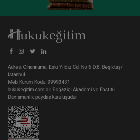
Tüketici Hukuku Enstitüsü
Adres: Cihannüma, Eski Yıldız Cd. No 6 D:8, Beşiktaş/
İstanbul
Meb Kurum Kodu: 99993431
hukukegitim.com bir Boğaziçi Akademi ve Enstitü
Sigorta Hukuku - IV. Ticaret Hukuku Kongresi -
IX. Oturum
Danışmanlık paydaş kuruluşudur.
360 TL
Sepete Ekle
Tüketici Hukuku Enstitüsü