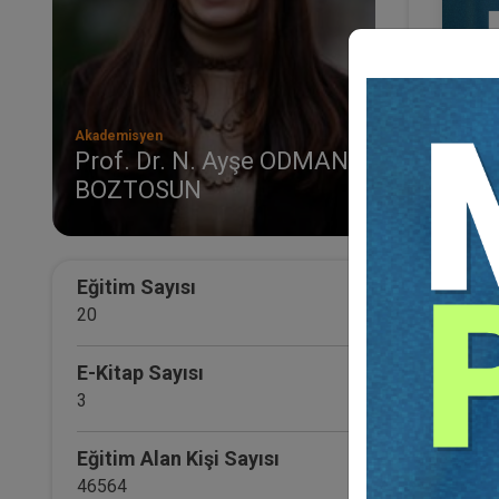
Akademisyen
Prof. Dr. N. Ayşe ODMAN
BOZTOSUN
Serti
Marka
Sına
FULL
Eğitim Sayısı
1 ARA
20
Eğitim 
144
E-Kitap Sayısı
799
3
Eğitim Alan Kişi Sayısı
46564