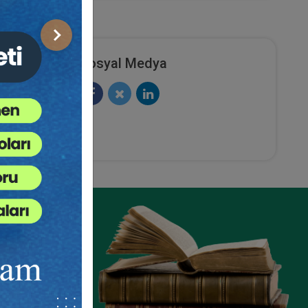
Sonraki
Sosyal Medya
ki
uk
nde
 Hukuku
daşlık
ülkiyet
andı.
ze
esi
e