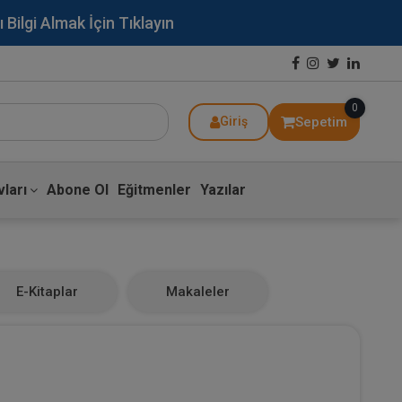
lgi Almak İçin Tıklayın
0
Sepetim
Giriş
ları
Abone Ol
Eğitmenler
Yazılar
E-Kitaplar
Makaleler