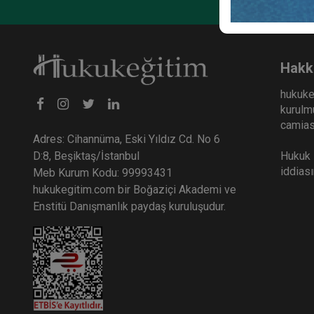
Hakk
hukuke
kurulmu
camiası
Adres: Cihannüma, Eski Yıldız Cd. No 6
Hukuk E
D:8, Beşiktaş/İstanbul
iddias
Meb Kurum Kodu: 99993431
hukukegitim.com bir Boğaziçi Akademi ve
Enstitü Danışmanlık paydaş kuruluşudur.