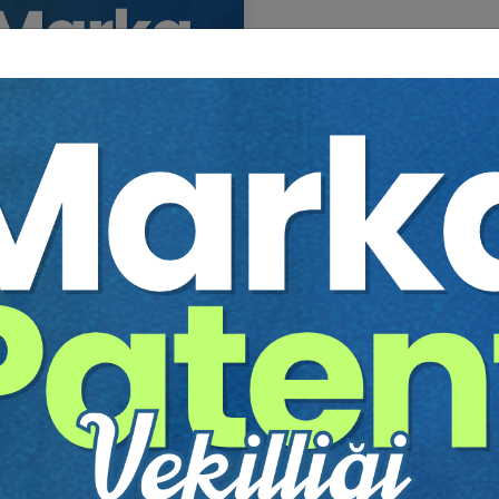
fika
Tekrar İzle
Ekli Dosya
 ve Patent Vekilliği
vına Hazırlık 2026 (FULL +
 PAKET)
LIK 2026
10:00 - 19:00
540
Tarihi
Eğitim Saati
Dakika
90 TL
Sepete Ekle
0 TL