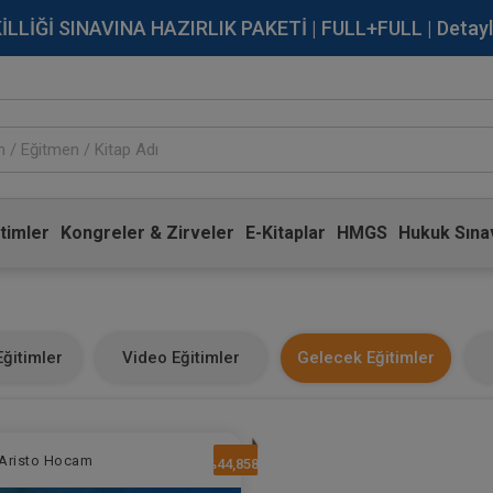
İĞİ SINAVINA HAZIRLIK PAKETİ | FULL+FULL | Detaylı Bi
timler
Kongreler & Zirveler
E-Kitaplar
HMGS
Hukuk Sınav
ğitimler
Video Eğitimler
Gelecek Eğitimler
Aristo Hocam
%44,8585231193927