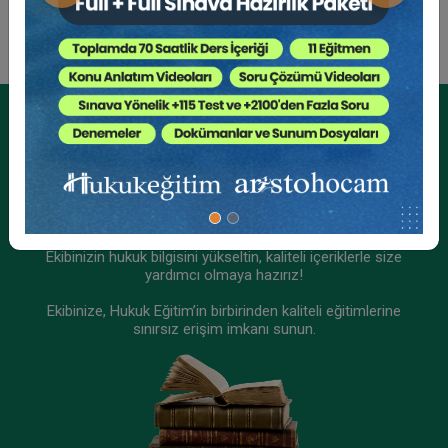
360 TL
Sepete Ekle
Tüketici Hukuku Enstitüsü
Kurumsal Üyelikler İçin
Kurumsal Teklif Alın
Ekibinizin hukuk bilgisini yükseltin, kaliteli içeriklerle size
yardımcı olmaya hazırız!
Ekibinize, Hukuk Eğitim’in birbirinden kaliteli eğitimlerine
sınırsız erişim imkanı sunun.
Limited Şirketler - IV. Ticaret Hukuku Kongresi -
X. Oturum
360 TL
Sepete Ekle