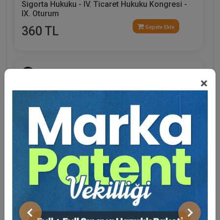
Sigorta Hukuku - IV. Ticaret Hukuku Kongresi -
IX. Oturum
360 TL
Sepete Ekle
Tüketici Hukuku Enstitüsü
×
Eğitmen Hakkında
Sosyal Medya
Sermaye Piyasası Hukuku - IV. Ticaret Hukuku
Kongresi - XII. Oturum
Önceki
Sonraki