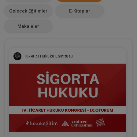
Makale Sayısı
Gelecek Eğitimler
E-Kitaplar
0
Makaleler
Tüketici Hukuku Enstitüsü