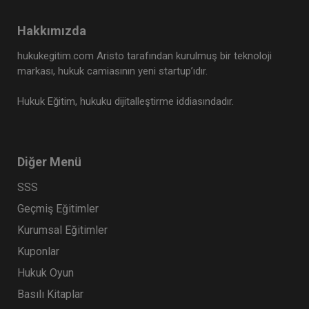
Hakkımızda
Tüketici Hukuku Enstitüsü
hukukegitim.com Aristo tarafından kurulmuş bir teknoloji
markası, hukuk camiasının yeni startup’ıdır.
Hukuk Eğitim, hukuku dijitalleştirme iddiasındadır.
Diğer Menü
SSS
Geçmiş Eğitimler
Fikri Mülkiyet Hukuku - IV. Ticaret Hukuku
Kurumsal Eğitimler
Kongresi - XI. Oturum
Kuponlar
360 TL
Sepete Ekle
Hukuk Oyun
Basılı Kitaplar