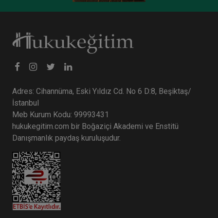
Tüketici Hukuku Enstitüsü
Adres: Cihannüma, Eski Yıldız Cd. No 6 D:8, Beşiktaş/
İstanbul
Meb Kurum Kodu: 99993431
hukukegitim.com bir Boğaziçi Akademi ve Enstitü
Danışmanlık paydaş kuruluşudur.
IV. Ticaret Hukuku Kongresi - Tüm Oturumlar (12
Oturum)
2592 TL
Sepete Ekle