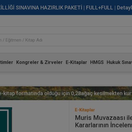
İĞİ SINAVINA HAZIRLIK PAKETİ | FULL+FULL | Detaylı Bi
timler
Kongreler & Zirveler
E-Kitaplar
HMGS
Hukuk Sınav
 e-kitap formatında olduğu için
0,28
ağaç kesilmekten kurt
E-Kitaplar
Muris Muvazaası ile İ
Kararlarının İncele