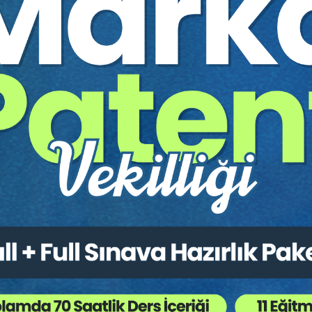
Bütün Hukuk Kitapları
,
Kongreler / Sempozyumlar
,
 Ağaç Kesiliyor ?
larında gerçek iradelerine uymayan, görünüşte geçerli olmasına rağme
mak amacıyla üzerindeki taşınmazları üçüncü kişilere tapuda satış y
mal kaçırmayı gizlemektir.
adıyla muris muvazaası kavramı
[2]
; miras bırakanın hukuki işlemin karşı
sına gizli bir işlemi gizlemesi olarak ifade edilmektedir.
emel amaç; muvazaalı işlem yoluyla mirasçıların bir kısmını veya tam
kmünde düzenlenen nisbi muvazaanın özel bir uygulaması olarak geliş
rünürdeki işlem, muvazaa anlaşması, mirasçılardan mal kaçırma amacı ve