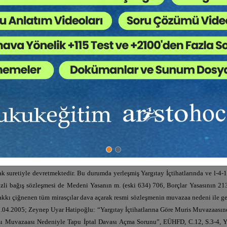
6; İsmail Atamulu: Türk Borçlar Hukukunda Muvazaa, Ankara 2017, s. 9; Aydın A
rçlar Hukuku Genel Hükümler, İstanbul 2012, s. 62; Serdar Nart: Borçla
Arpacı: Borçlar Hukukuna Giriş, Hukuki İşlem, Sözleşme, İstanbul 2014, s. 13
kümler, İstanbul 2013, s. 2013, s. 28; Şahin Akıncı: Borçlar Hukuku Bilgisi, Gen
: Borçlar Hukuku Genel Hükümler, Ankara 2014, s. 134; Aydın/Şeref/Ayşe/Murat/Em
 73; Abdülkerim Yıldırım: Türk Borçlar Hukuku Genel Hükümler, Ankara 2015, s. 
Hükümler, Ankara 2013, s.46; Helmut/Heinrich, Köhler/
3, §5, Rn 9.
arak tanımlanan muvazaa, niteliği itibariyle nisbi (mevsuf-vasıflı) muvazaa tür
as hakkından yoksun bırakmak için esas amacını gizleyerek, gerçekte bağışlamak is
suretiyle devretmektedir. Bu durumda yerleşmiş Yargıtay İçtihatlarında ve l-4-197
izli bağış sözleşmesi de Medeni Yasanın m. (eski 634) 706, Borçlar Yasasının 2
kı çiğnenen tüm mirasçılar dava açarak resmi sözleşmenin muvazaa nedeni ile geç
 19.04.2005; Zeynep Uyar Hatipoğlu: “Yargıtay İçtihatlarına Göre Muris Muvazaasın
ası Muvazaası Nedeniyle Tapu İptal Davası Açma Sorunu”, EÜHFD, C.12, S.3-4, Y