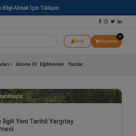
lgi Almak İçin Tıklayın
0
Sepetim
Giriş
ları
Abone Ol
Eğitmenler
Yazılar
arılmıştır.
lgili Yeni Tarihli Yargıtay
nmesi