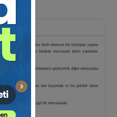
Medeni Hukuk
n, kendi aralarında hüküm ifade etmeyen bir sözleşme yapma
oluyla devreden miras bırakan muvazaalı işlem yapmıştır.
 tarafı ile yaptıkları sözleşmeyi gizleyerek diğer mirasçılara
amını aldatarak onlardan mal kaçırmak ve bu şekilde miras
Sonraki
miş, miras hukukuna özgü bir muvazaadır.
 gizli işlemdir.