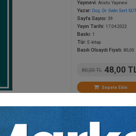
Yayınevi:
Aristo Yayınevi
Yazar:
Doç. Dr. Selin Sert S
Sayfa Sayısı:
39
Yayın Tarihi:
17.04.2022
Baskı:
1
Tür:
E-kitap
Basılı Olsaydı Fiyatı:
80,00
48,00 T
80,00 TL
Sepete Ekle
tır.
irekt olarak ulaşabilir ve cihazlarınızdan okuyabilirsiniz. Adresi