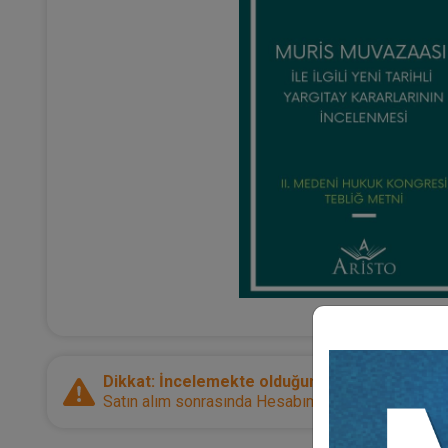
Dikkat: İncelemekte olduğunuz ürün bir e-kitap
Satın alım sonrasında Hesabım sayfanız üzerinden d