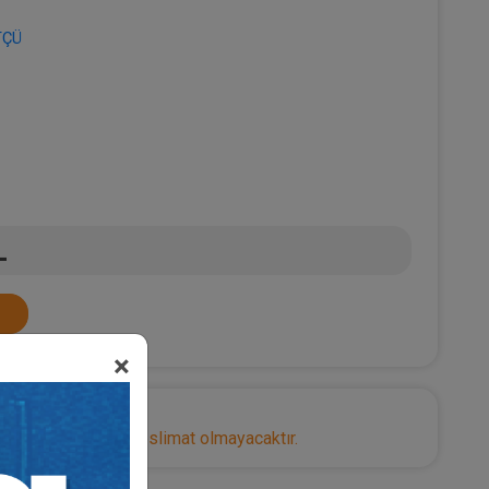
ÜTÇÜ
L
×
nize herhangi bir teslimat olmayacaktır.