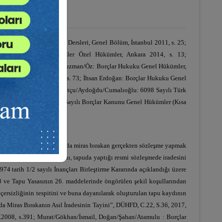
ybay: Borçlar Hukuku Dersleri, Genel Bölüm, İstanbul 2011, s. 25;
r Hukuku Genel Hükümler Özel Hükümler, Ankara 2014, s. 13;
0; M. Kemal/M. Turgut, Oğuzman/Öz: Borçlar Hukuku Genel Hükümler,
el Hükümler, Konya 2013, s. 73; İhsan Erdoğan: Borçlar Hukuku Genel
re, Zevkliler/Ertaş/Ha- vutçu/Aydoğdu/Cumalıoğlu: 6098 Sayılı Türk
47; Herdem Belen: 6098 Sayılı Borçlar Kanunu Genel Hükümler (Kısa
üdür. Söz konusu muvazaada miras bırakan gerçekten sözleşme yapmak
tediği tapulu taşınmazını, tapuda yaptığı resmi sözleşmede iradesini
4 tarih 1/2 sayılı İnançları Birleştirme Kararında açıklandığı üzere
13 ve Tapu Yasasının 26. maddelerinde öngörülen şekil koşullarından
ersizliğinin tespitini ve buna dayanılarak oluşturulan tapu kaydının
da Miras Bırakanın Asıl İradesinin Tayini”, DÜHFD, C.22, S.36, 2017,
.2008, s.391; Murat/Gökhan/İsmail, Doğan/Şahan/Atamulu : Borçlar