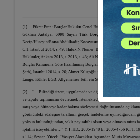
[1]
Fikret Eren: Borçlar Hukuku Genel Hükümler, Ankara 2018, s. 34
Gökhan Antalya: 6098 Sayılı Türk Borçlar Kanununa Göre Bo
Necip/Hüseyin/Rona/Abdülkadir, Kocayusufpaşaoğlu/Hatemi/Serozan/
C.1, İstanbul 2014, s. 49; Haluk N. Nomer: Borçlar Hukuku Genel Hü
Hükümler, Ankara 2013, s. 2013, s. 43; Ali Naim/Özge, İnan/ Yücel
Borçlar Kanununa Göre Hazırlanmış Borçlar Hukuku, İzmir 2013, s.
Şerh), İstanbul 2014, s. 20; Ahmet Kılıçoğlu: Borçlar Hukuku Genel 
Lange: Köhler BGB: Allgemeiner Teil: ein Studienbuch, München 201
[2]
“… Bilindiği üzere; uygulamada ve öğretide "muris muvazaası" ol
ve tapulu taşınmazını devretmek istemektedir. Ancak mirasçısını mir
satış veya ölünceye kadar bakma sözleşmesi doğrultusunda açıklamak 
görünürdeki sözleşme tarafların gerçek iradelerine uymadığından, g
yoksun bulunduğundan, saklı pay sahibi olsun veya olmasın miras hak
iptalini isteyebilirler…” Y. 1. HD., 2005/1948 E., 2005/4756 K., T:
s.114; Sevtap Yücel: “Vasiyet Alacaklısı Açısından Muris Muvaza