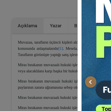
Kategoriler:
Açıklama
Yazar
Bu Kitap İçin Kaç
Muvazaa, tarafların üçüncü kişileri aldatmak amacıyla ara
konusunda anlaşmalarıdır
[1]
. Mesela, mirastan mal kaçır
Tarafların görünüşte yaptığı satış işleminin amacı mirastan 
Miras bırakanın muvazaalı hukuki işlemleri uygulamadaki 
veya alacaklılara karşı başka bir hukuki işlem görüntüsü arka
Miras bırakanın muvazaalı hukuki işlemleri ile izlenen t
Önceki
paylarının zarara uğramasına sebep olmaktır.
Miras bırakanın muvazaalı hukuki işlemleri, TBK m. 19 hü
Miras bırakanın muvazaalı hukuki işlemlerinin unsurları; gö