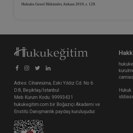
Hukuku Genel Hükümler, Ankara 2019, s. 129.
Hakk
hukuke
kurulmu
camiası
Adres: Cihannüma, Eski Yıldız Cd. No 6
Hukuk E
D:8, Beşiktaş/İstanbul
iddias
Meb Kurum Kodu: 99993431
hukukegitim.com bir Boğaziçi Akademi ve
Enstitü Danışmanlık paydaş kuruluşudur.