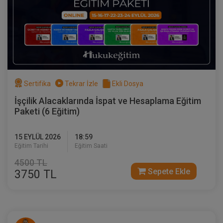
Kongresi - I. Oturum Video Kaydı
360 TL
Sepete Ekle
Tüketici Hukuku Enstitüsü
Sertifika
Tekrar İzle
Ekli Dosya
İşçilik Alacaklarında İspat ve Hesaplama Eğitim
Paketi (6 Eğitim)
15 EYLÜL 2026
18:59
Eğitim Tarihi
Eğitim Saati
4500 TL
Sepete Ekle
3750 TL
Boşanma ve Mal Rejimleri Hukuku - II.
Medeni Hukuk Kongresi - II. Oturum
Video Kaydı
360 TL
Sepete Ekle