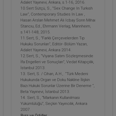
Adalet Yayınevi, Ankara, s.1-16, 2016.
10.Sert Sütçü, S., "Sex Change In Turkısh
Law", Contemporary Studıes In Law ,
Tüketici Hukuku Enstitüsü
Hasan Arslan Mehmet Alı Icbay Sorın Mıhaı
Stancıu, Ed., Ehrmann Verlag, Mannheım,
s.141-148, 2015.
11.Sert, S., "Farklı Çerçevelerden Tıp
Hukuku Sorunları", Editör- Bölüm Yazarı,
Adalet Yayınevi, Ankara 2014.
12.Sert, S., "Viyana Satım Sözleşmesinde
İfa Engelleri ve Sonuçları", Vedat Kitapçılık,
İstanbul 2013.
13. Sert, S. / Cihan, A.H., "Türk Medeni
Taşınmaz Hukuku - I ve Ayni Haklar - II.
Hukukunda Organ ve Doku Nakline İlişkin
Medeni Hukuk Kongresi - V. Oturum
Bazı Hukuki Sorunlar Üzerine Bir Deneme ",
Video Kaydı
360 TL
Sepete Ekle
Beta Yayınevi, İstanbul 2013.
14. Sert, S., "Markanın Kullanılması
Yükümlülüğü", Seçkin Yayıncılık, Ankara
2007.
Tüketici Hukuku Enstitüsü
Burs ve Ödüller