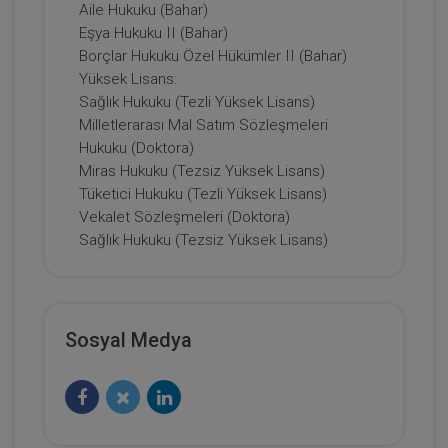
Aile Hukuku (Bahar)
Eşya Hukuku II (Bahar)
Borçlar Hukuku Özel Hükümler II (Bahar)
Yüksek Lisans:
Sağlık Hukuku (Tezli Yüksek Lisans)
Milletlerarası Mal Satım Sözleşmeleri
Hukuku (Doktora)
Çocuk Hukuku - II. Medeni Hukuk
Kongresi - IV. Oturum Video Kaydı
Miras Hukuku (Tezsiz Yüksek Lisans)
Tüketici Hukuku (Tezli Yüksek Lisans)
360 TL
Sepete Ekle
Vekalet Sözleşmeleri (Doktora)
Sağlık Hukuku (Tezsiz Yüksek Lisans)
Tüketici Hukuku Enstitüsü
Sosyal Medya