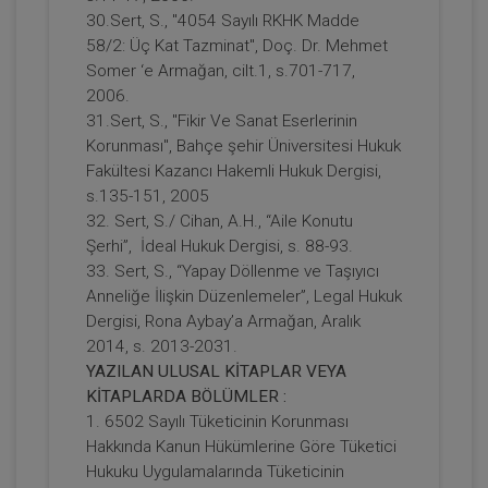
30.Sert, S., "4054 Sayılı RKHK Madde
58/2: Üç Kat Tazminat", Doç. Dr. Mehmet
Somer ‘e Armağan, cilt.1, s.701-717,
2006.
31.Sert, S., "Fikir Ve Sanat Eserlerinin
Paylı Mülkiyet Video Eğitimi
Korunması", Bahçe şehir Üniversitesi Hukuk
Fakültesi Kazancı Hakemli Hukuk Dergisi,
s.135-151, 2005
300 TL
Sepete Ekle
32. Sert, S./ Cihan, A.H., “Aile Konutu
Şerhi”, İdeal Hukuk Dergisi, s. 88-93.
33. Sert, S., “Yapay Döllenme ve Taşıyıcı
Anneliğe İlişkin Düzenlemeler”, Legal Hukuk
Tüketici Hukuku Enstitüsü
Dergisi, Rona Aybay’a Armağan, Aralık
2014, s. 2013-2031.
YAZILAN ULUSAL KİTAPLAR VEYA
KİTAPLARDA BÖLÜMLER :
1. 6502 Sayılı Tüketicinin Korunması
Hakkında Kanun Hükümlerine Göre Tüketici
Hukuku Uygulamalarında Tüketicinin