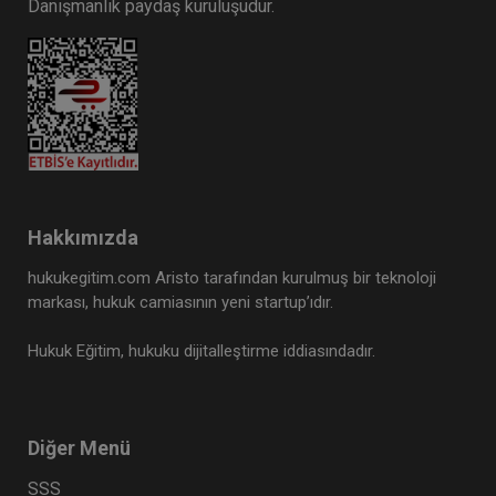
Danışmanlık paydaş kuruluşudur.
Futuristler - 10. Tüketici Hukuku
Kongresi - VI. Oturum Video Kaydı
360 TL
Sepete Ekle
Tüketici Hukuku Enstitüsü
Hakkımızda
hukukegitim.com Aristo tarafından kurulmuş bir teknoloji
markası, hukuk camiasının yeni startup’ıdır.
Hukuk Eğitim, hukuku dijitalleştirme iddiasındadır.
Diğer Menü
Bilişim Sektöründe Tüketici Hukuku
SSS