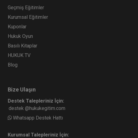
Uygulamaları - 10. Tüketici Hukuku
Geçmiş Eğitimler
Kongresi - IV. Oturum Video Kaydı
360 TL
Sepete Ekle
Kurumsal Eğitimler
Kuponlar
Hukuk Oyun
Tüketici Hukuku Enstitüsü
Basılı Kitaplar
HUKUK TV
Blog
Bize Ulaşın
Destek Talepleriniz İçin:
destek @hukukegitim.com
10. Tüketici Hukuku Kongresi Oturumları
Video Kaydı (8 Oturum)
Whatsapp Destek Hattı
2160
Sepete Ekle
Kurumsal Talepleriniz İçin:
TL