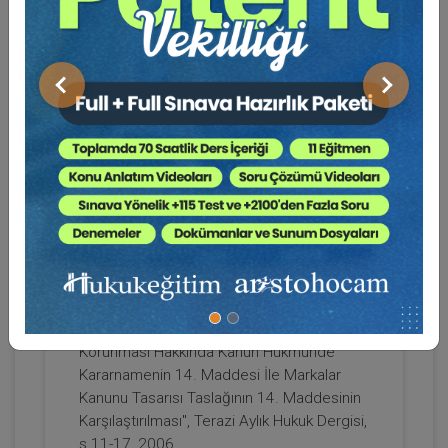
Haklarının İncelenmesi", Türkiye Barolar
Birliği Dergisi, s.158-191, 2008.
26.Sert, S., "Markanın Esas Fonksiyonu
Yönünden Yasa Dışı Kullanımının
Önceki
Sonraki
İncelenmesi", Ankara Barosu Fikri Mülkiyet
Ve Rekabet Hukuku Dergisi, cilt.7, s.73- 91,
2007.
27. Sert, S., "Merchandising Markası", Prof.
Dr. Hüseyin Ülgen’ e Armağan, cilt.1,
Elbirliği İle Mülkiyet Video Eğitimi
s.1163-1179, 2007.
28. Sert, S., "Markalar Kanunu Tasarısı
300 TL
Sepete Ekle
Taslağının 18. Ve 19. Maddeleri
Hükümlerine İlişkin Değerlendirmeler",
Terazi Aylık Hukuk Dergisi, s.83-87, 2007.
29.Sert, S., "556 Sayılı Markaların
Doç. Dr. Selin Sert SÜTÇÜ
Korunması Hakkında Kanun Hükmünde
Kararnamenin 14. Maddesi İle Markalar
Kanunu Tasarısı Taslağının 14. Maddesinin
Karşılaştırılması", Terazi Aylık Hukuk Dergisi,
s.11-17, 2006.