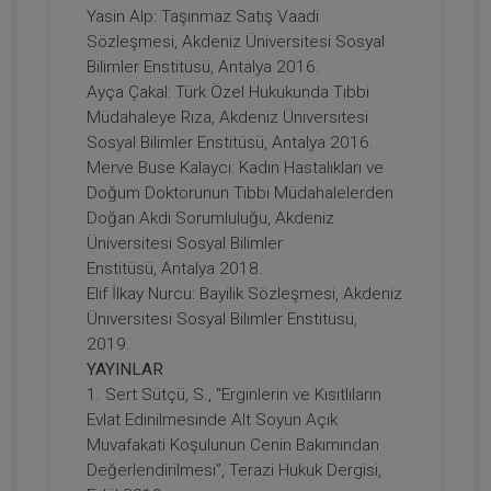
Kongresi - VI. Oturum
Yasin Alp: Taşınmaz Satış Vaadi
360 TL
Sepete Ekle
Sözleşmesi, Akdeniz Üniversitesi Sosyal
Bilimler Enstitüsü, Antalya 2016.
Ayça Çakal: Türk Özel Hukukunda Tıbbi
Müdahaleye Rıza, Akdeniz Üniversitesi
Tüketici Hukuku Enstitüsü
Sosyal Bilimler Enstitüsü, Antalya 2016.
Merve Buse Kalaycı: Kadın Hastalıkları ve
Doğum Doktorunun Tıbbi Müdahalelerden
Doğan Akdi Sorumluluğu, Akdeniz
Üniversitesi Sosyal Bilimler
Enstitüsü, Antalya 2018.
Elif İlkay Nurcu: Bayilik Sözleşmesi, Akdeniz
Üniversitesi Sosyal Bilimler Enstitüsü,
2019.
YAYINLAR
İnşaat Sektöründe Tüketici Hukuku ve
1. Sert Sütçü, S., “Erginlerin ve Kısıtlıların
Uygulamaları - 11. Tüketici Hukuku
Kongresi - V. Oturum
Evlat Edinilmesinde Alt Soyun Açık
360 TL
Sepete Ekle
Muvafakati Koşulunun Cenin Bakımından
Değerlendirilmesi”, Terazi Hukuk Dergisi,