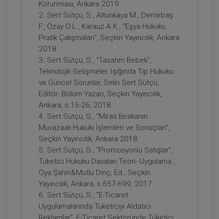
Korunması, Ankara 2019.
2. Sert Sütçü, S., Altunkaya M., Demirbaş
F., Özay O.L., Karauz A.K., "Eşya Hukuku
II. Medeni Hukuk Kongresi Tüm
Oturumları Video Kaydı
Pratik Çalışmaları", Seçkin Yayıncılık, Ankara
2018.
2160
Sepete Ekle
3. Sert Sütçü, S., "Tasarım Bebek",
TL
Teknolojik Gelişmeler Işığında Tıp Hukuku
ve Güncel Sorunlar, Selin Sert Sütçü,
Editör- Bölüm Yazarı, Seçkin Yayıncılık,
Ankara, s.15-26, 2018.
Tüketici Hukuku Enstitüsü
4. Sert Sütçü, S., "Miras Bırakanın
Muvazaalı Hukuki İşlemleri ve Sonuçları",
Seçkin Yayıncılık, Ankara 2018.
5. Sert Sütçü, S., "Promosyonlu Satışlar",
Tüketici Hukuku Davaları Teori- Uygulama ,
Oya Şahin&Mutlu Dinç, Ed., Seçkin
Yayıncılık, Ankara, s.657-699, 2017.
6. Sert Sütçü, S., "E-Ticaret
Uygulamalarında Tüketiciyi Aldatıcı
Reklamlar", E-Ticaret Sektöründe Tüketici