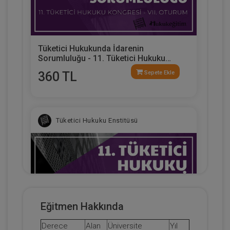
Tüketici Hukukunda İdarenin
Sorumluluğu - 11. Tüketici Hukuku
Kongresi - VII. Oturum
360 TL
Sepete Ekle
Tüketici Hukuku Enstitüsü
Eğitmen Hakkında
Derece
Alan
Üniversite
Yıl