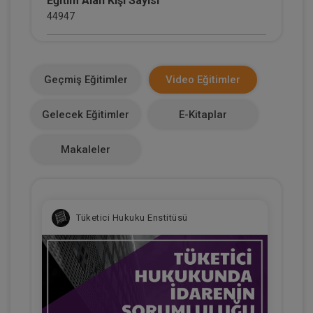
Eğitim Alan Kişi Sayısı
44947
E-Kitap Alan Kişi Sayısı
7730
Geçmiş Eğitimler
Video Eğitimler
Makale Sayısı
Gelecek Eğitimler
E-Kitaplar
0
Makaleler
Tüketici Hukuku Enstitüsü