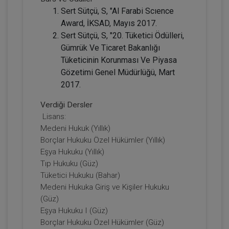
Sert Sütçü, S, "Al Farabi Scıence
Award, İKSAD, Mayıs 2017.
Sert Sütçü, S, "20. Tüketici Ödülleri,
Gümrük Ve Ticaret Bakanlığı
Tüketicinin Korunması Ve Piyasa
Gözetimi Genel Müdürlüğü, Mart
2017.
Verdiği Dersler
Taşınmaz Hukuku - II - II. Medeni Hukuk
Lisans:
Kongresi - VI. Oturum Video Kaydı
Medeni Hukuk (Yıllık)
Borçlar Hukuku Özel Hükümler (Yıllık)
360 TL
Sepete Ekle
Eşya Hukuku (Yıllık)
Tıp Hukuku (Güz)
Tüketici Hukuku (Bahar)
Medeni Hukuka Giriş ve Kişiler Hukuku
Tüketici Hukuku Enstitüsü
(Güz)
Eşya Hukuku I (Güz)
Borçlar Hukuku Özel Hükümler (Güz)