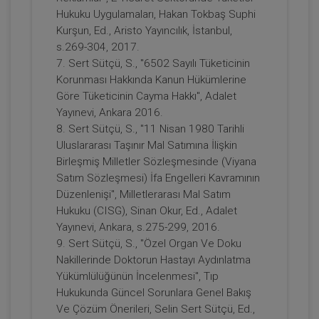
Miras Hukuku - II. Medeni Hukuk
Hukuku Uygulamaları, Hakan Tokbaş Suphi
Kongresi - VII. Oturum Video Kaydı
Kurşun, Ed., Aristo Yayıncılık, İstanbul,
360 TL
Sepete Ekle
s.269-304, 2017.
7. Sert Sütçü, S., "6502 Sayılı Tüketicinin
Korunması Hakkında Kanun Hükümlerine
Göre Tüketicinin Cayma Hakkı", Adalet
Tüketici Hukuku Enstitüsü
Yayınevi, Ankara 2016.
8. Sert Sütçü, S., "11 Nisan 1980 Tarihli
Uluslararası Taşınır Mal Satımına İlişkin
Birleşmiş Milletler Sözleşmesinde (Viyana
Satım Sözleşmesi) İfa Engelleri Kavramının
Düzenlenişi", Milletlerarası Mal Satım
Hukuku (CISG), Sinan Okur, Ed., Adalet
Yayınevi, Ankara, s.275-299, 2016.
9. Sert Sütçü, S., "Özel Organ Ve Doku
Nakillerinde Doktorun Hastayı Aydınlatma
Medeni Usul Hukuku - II. Medeni Hukuk
Yükümlülüğünün İncelenmesi", Tıp
Kongresi - VIII. Oturum Video Kaydı
Hukukunda Güncel Sorunlara Genel Bakış
360 TL
Sepete Ekle
Ve Çözüm Önerileri, Selin Sert Sütçü, Ed.,