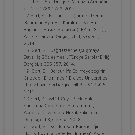
Bağlamında Korunması Video Eğitimi
Fakültesi Prof. Dr. Ejder Yılmaz a Armağan,
300 TL
Sepete Ekle
cilt.2, s.1739-1753, 2014.
17.Sert, S., "Kiralanan Taşınmaz Üzerinde
Sonradan Ayni Hak Kurulması Ve Buna
Bağlanan Hukuki Sonuçlar (TBK m. 311)",
Doç. Dr. Selin Sert SÜTÇÜ
Ankara Barosu Dergisi, cilt.4, s.63-81,
2014.
18. Sert, S., "Çağrı Üzerine Çalışmaya
Dayalı İş Sözleşmesi", Türkiye Barolar Birliği
Dergisi, s.335-357, 2014.
19. Sert, S., "Borcun İfa Edilmeyeceğinin
Önceden Bildirilmesi", Erciyes Üniversitesi
Hukuk Fakültesi Dergisi, cilt.8, s.917-935,
2013.
20.Sert, S., "5411 Sayılı Bankacılık
TKHK'da Neler Değişti Video Eğitimi
Kanununa Göre Kredi Sınırlamaları",
Akdeniz Üniversitesi Hukuk Fakültesi
300 TL
Sepete Ekle
Dergisi, cilt.3, s.25-55, 2013.
21. Sert, S., "Kordon Kani Bankacılığının
Hukuki Boyutta Değerlendirilmesi", Akdeniz