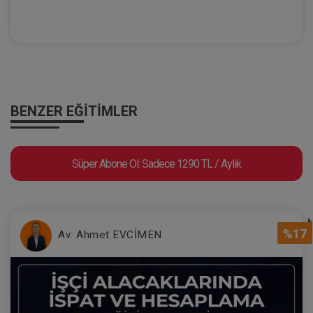
Kişiler Hukuku - II. Medeni Hukuk
Kongresi - III. Oturum Video Kaydı
360 TL
Sepete Ekle
BENZER EĞITIMLER
Tüketici Hukuku Enstitüsü
Süper Abone Ol: Sadece 1290 TL / Aylık
%17
Av. Ahmet EVCİMEN
Boşanma Hukuku - II. Medeni Hukuk