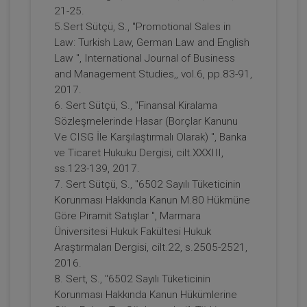
21-25.
5.Sert Sütçü, S., "Promotional Sales in
Law: Turkish Law, German Law and English
Law ", International Journal of Business
and Management Studies,, vol.6, pp.83-91,
2017.
6. Sert Sütçü, S., "Finansal Kiralama
Sözleşmelerinde Hasar (Borçlar Kanunu
Futuristler - 11. Tüketici Hukuku
Ve CISG İle Karşılaştırmalı Olarak) ", Banka
Kongresi - III. Oturum
ve Ticaret Hukuku Dergisi, cilt.XXXIII,
360 TL
Sepete Ekle
ss.123-139, 2017.
7. Sert Sütçü, S., "6502 Sayılı Tüketicinin
Korunması Hakkında Kanun M.80 Hükmüne
Göre Piramit Satışlar ", Marmara
Tüketici Hukuku Enstitüsü
Üniversitesi Hukuk Fakültesi Hukuk
Araştırmaları Dergisi, cilt.22, s.2505-2521,
2016.
8. Sert, S., "6502 Sayılı Tüketicinin
Korunması Hakkında Kanun Hükümlerine