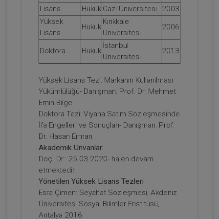
Lisans
Hukuk
Gazi Üniversitesi
2003
11. Tüketici Hukuku Kongresi Tüm
Oturumları Video Kaydı (7 Oturum)
Yüksek
Kırıkkale
Hukuk
2006
Lisans
Üniversitesi
2160
Sepete Ekle
İstanbul
TL
Doktora
Hukuk
2013
Üniversitesi
Yüksek Lisans Tezi: Markanın Kullanılması
Yükümlülüğü- Danışman: Prof. Dr. Mehmet
Tüketici Hukuku Enstitüsü
Emin Bilge
Doktora Tezi: Viyana Satım Sözleşmesinde
İfa Engelleri ve Sonuçları- Danışman: Prof.
Dr. Hasan Erman
Akademik Unvanlar:
Doç. Dr.: 25.03.2020- halen devam
etmektedir.
Yönetilen Yüksek Lisans Tezleri
Esra Çimen: Seyahat Sözleşmesi, Akdeniz
Üniversitesi Sosyal Bilimler Enstitüsü,
Otomotiv Sektöründe Tüketici Hukuku ve
Uygulamaları - 11. Tüketici Hukuku
Antalya 2016.