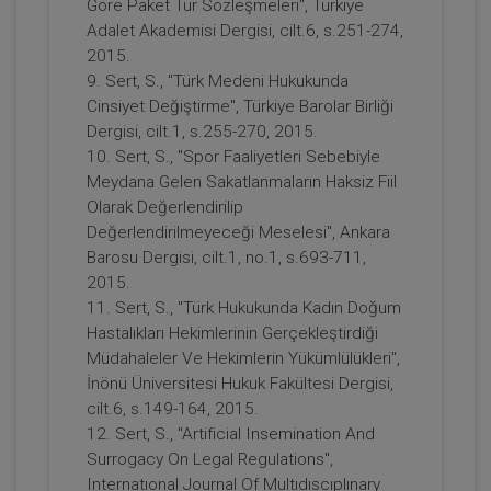
Göre Paket Tur Sözleşmeleri", Türkiye
Adalet Akademisi Dergisi, cilt.6, s.251-274,
2015.
9. Sert, S., "Türk Medeni Hukukunda
Cinsiyet Değiştirme", Türkiye Barolar Birliği
Tüketici Yargılaması ve Usul Hukuku
Dergisi, cilt.1, s.255-270, 2015.
Uygulamaları - 11. Tüketici Hukuku
10. Sert, S., "Spor Faaliyetleri Sebebiyle
Kongresi - I. Oturum
360 TL
Sepete Ekle
Meydana Gelen Sakatlanmaların Haksiz Fiil
Olarak Değerlendirilip
Değerlendirilmeyeceği Meselesi", Ankara
Barosu Dergisi, cilt.1, no.1, s.693-711,
Tüketici Hukuku Enstitüsü
2015.
11. Sert, S., "Türk Hukukunda Kadın Doğum
Hastalıkları Hekimlerinin Gerçekleştirdiği
Müdahaleler Ve Hekimlerin Yükümlülükleri",
İnönü Üniversitesi Hukuk Fakültesi Dergisi,
cilt.6, s.149-164, 2015.
12. Sert, S., "Artificial Insemination And
Surrogacy On Legal Regulations",
Internatıonal Journal Of Multıdıscıplınary