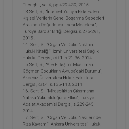
Thought , vol.4, pp.429-439, 2015.
Bilişim ve E-Ticaret Sektöründe Tüketici
13.Sert, S., "İnternet Yoluyla Elde Edilen
Hukuku ve Uygulamaları - 11. Tüketici
Kişisel Verilerin Genel Boşanma Sebepleri
Hukuku Kongresi - II. Oturum
Arasında Değerlendirilmesi Meselesi ",
360 TL
Sepete Ekle
Türkiye Barolar Birliği Dergisi, s.275-291,
2015 .
14. Sert, S., "Organ Ve Doku Naklinin
Hukuki Niteliği", İzmir Üniversitesi Sağlık
Doç. Dr. Selin Sert SÜTÇÜ
Hukuku Dergisi, cilt.1, s.21-36, 2014.
15.Sert, S., "Aile Birleşimi: Müslüman
Göçmen Çocukların Avrupa’daki Durumu",
Akdeniz Üniversitesi Hukuk Fakültesi
Dergisi, cilt.4, s.135-143, 2014.
16. Sert, S., "Mirasçılıktan Çıkarmanın
Nafaka Yükümlülüğüne Etkisi", Türkiye
Adalet Akademisi Dergisi, s.229-245,
2014.
17. Sert, S., "Organ Ve Doku Nakillerinde
Sosyal Medya Kanalı İle Yapılan Kişilik
Rıza Kavramı", Ankara Üniversitesi Hukuk
Hakkı İhlallerinin Özel Hukuk