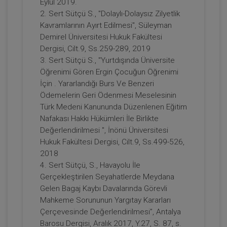
Eylül 2019.
2. Sert Sütçü S., "Dolaylı-Dolaysız Zilyetlik
Tüketici Hukuku Enstitüsü
Kavramlarının Ayırt Edilmesi", Süleyman
Demirel Üniversitesi Hukuk Fakültesi
Dergisi, Cilt.9, Ss.259-289, 2019
3. Sert Sütçü S., "Yurtdışında Üniversite
Öğrenimi Gören Ergin Çocuğun Öğrenimi
İçin . Yararlandığı Burs Ve Benzeri
Ödemelerin Geri Ödenmesi Meselesinin
Türk Medeni Kanununda Düzenlenen Eğitim
Nafakası Hakkı Hükümleri İle Birlikte
Değerlendirilmesi ", İnönü Üniversitesi
Finans Sektöründe Tüketici Hukuku ve
Hukuk Fakültesi Dergisi, Cilt.9, Ss.499-526,
Uygulamaları - 11. Tüketici Hukuku
2018
Kongresi - IV. Oturum
360 TL
Sepete Ekle
4. Sert Sütçü, S., Havayolu İle
Gerçekleştirilen Seyahatlerde Meydana
Gelen Bagaj Kaybı Davalarında Görevli
Mahkeme Sorununun Yargıtay Kararları
Tüketici Hukuku Enstitüsü
Çerçevesinde Değerlendirilmesi”, Antalya
Barosu Dergisi, Aralık 2017, Y.27, S. 87, s.