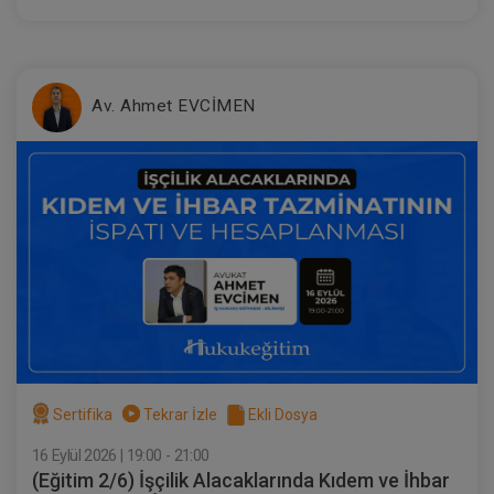
Av. Ahmet EVCİMEN
Ürün Sorumluluğu - 10. Tüketici Hukuku
Kongresi - VIII. Oturum Video Kaydı
360 TL
Sepete Ekle
Tüketici Hukuku Enstitüsü
Sertifika
Tekrar İzle
Ekli Dosya
16 Eylül 2026 | 19:00 - 21:00
(Eğitim 2/6) İşçilik Alacaklarında Kıdem ve İhbar