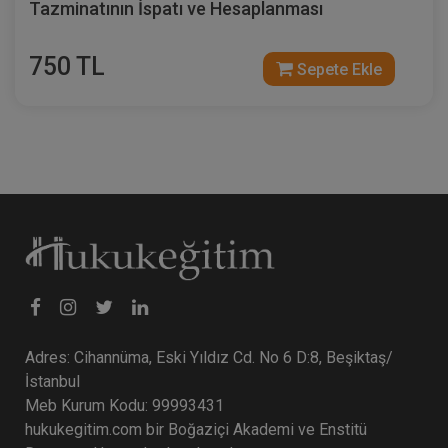
Tazminatının İspatı ve Hesaplanması
750 TL
Sepete Ekle
İnşaat Sektöründe Tüketici Hukuku
Uygulamaları - 10. Tüketici Hukuku
Kongresi - V. Oturum Video Kaydı
360 TL
Sepete Ekle
Tüketici Hukuku Enstitüsü
Adres: Cihannüma, Eski Yıldız Cd. No 6 D:8, Beşiktaş/
İstanbul
Meb Kurum Kodu: 99993431
hukukegitim.com bir Boğaziçi Akademi ve Enstitü