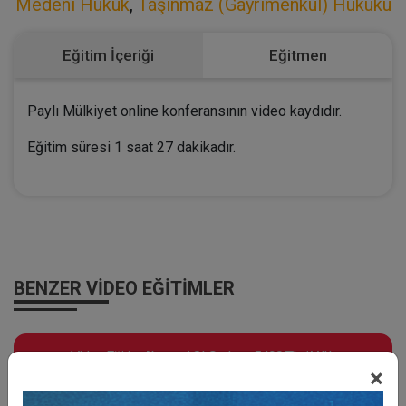
Medeni Hukuk
,
Taşınmaz (Gayrimenkul) Hukuku
Eğitim İçeriği
Eğitmen
Paylı Mülkiyet online konferansının video kaydıdır.
Eğitim süresi 1 saat 27 dakikadır.
BENZER VIDEO EĞITIMLER
Video Eğitim Abonesi Ol: Sadece 5490 TL / Yıllık
×