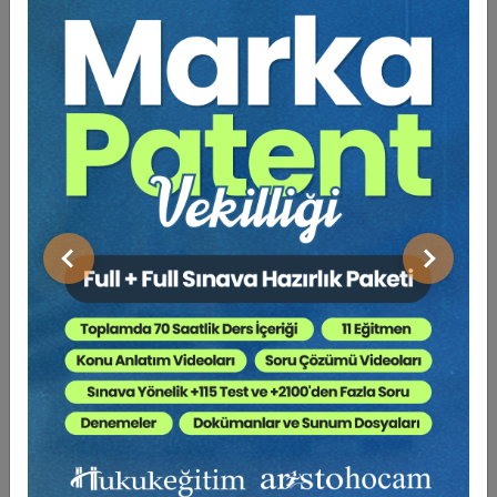
Av. Yankı BÜYÜKSEZER
Önceki
Sonraki
Kira Mevzuatından Kaynaklanan Nitelikli
Hesaplamalar Eğitimi (Av. Yankı
BÜYÜKSEZER'den - 5 Video)
6000 TL
Sepete Ekle