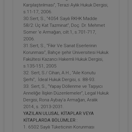
Karşılaştırılması", Terazi Aylık Hukuk Dergisi,
s.11-17, 2006.
30.Sert, S., "4054 Sayılı RKHK Madde
58/2: Üç Kat Tazminat", Doç. Dr. Mehmet
Somer ‘e Armağan, cilt.1, s.701-717,
2006.
31.Sert, S., "Fikir Ve Sanat Eserlerinin
Paylı Mülkiyet Video Eğitimi
Korunması", Bahçe şehir Üniversitesi Hukuk
Fakültesi Kazancı Hakemli Hukuk Dergisi,
s.135-151, 2005
300 TL
Sepete Ekle
32. Sert, S./ Cihan, A.H., “Aile Konutu
Şerhi”, İdeal Hukuk Dergisi, s. 88-93.
33. Sert, S., “Yapay Döllenme ve Taşıyıcı
Anneliğe İlişkin Düzenlemeler”, Legal Hukuk
Tüketici Hukuku Enstitüsü
Dergisi, Rona Aybay’a Armağan, Aralık
2014, s. 2013-2031.
YAZILAN ULUSAL KİTAPLAR VEYA
KİTAPLARDA BÖLÜMLER :
1. 6502 Sayılı Tüketicinin Korunması