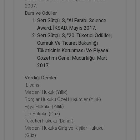
2007.
Tüketici Hukuku Enstitüsü
Burs ve Ödüller
Sert Sütçü, S, "Al Farabi Scıence
Award, İKSAD, Mayıs 2017.
Sert Sütçü, S, "20. Tüketici Ödülleri,
Gümrük Ve Ticaret Bakanlığı
Tüketicinin Korunması Ve Piyasa
Gözetimi Genel Müdürlüğü, Mart
2017.
Verdiği Dersler
Taşınmaz Hukuku - II - II. Medeni Hukuk
Lisans:
Kongresi - VI. Oturum Video Kaydı
Medeni Hukuk (Yıllık)
Borçlar Hukuku Özel Hükümler (Yıllık)
360 TL
Sepete Ekle
Eşya Hukuku (Yıllık)
Tıp Hukuku (Güz)
Tüketici Hukuku (Bahar)
Medeni Hukuka Giriş ve Kişiler Hukuku
Tüketici Hukuku Enstitüsü
(Güz)