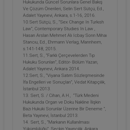
Hukukunda Güncel Sorunlara Genel Bakış
360 TL
Sepete Ekle
Ve Çözüm Önerileri, Selin Sert Sütçü, Ed.,
Adalet Yayınevi, Ankara, s.1-16, 2016.
10.Sert Sütçü, S., "Sex Change In Turkısh
Law", Contemporary Studıes In Law ,
Tüketici Hukuku Enstitüsü
Hasan Arslan Mehmet Alı Icbay Sorın Mıhaı
Stancıu, Ed., Ehrmann Verlag, Mannheım,
s.141-148, 2015.
11.Sert, S., "Farklı Çerçevelerden Tıp
Hukuku Sorunları", Editör- Bölüm Yazarı,
Adalet Yayınevi, Ankara 2014.
12.Sert, S., "Viyana Satım Sözleşmesinde
İfa Engelleri ve Sonuçları", Vedat Kitapçılık,
İstanbul 2013.
13. Sert, S. / Cihan, A.H., "Türk Medeni
Taşınmaz Hukuku - I ve Ayni Haklar - II.
Hukukunda Organ ve Doku Nakline İlişkin
Medeni Hukuk Kongresi - V. Oturum
Bazı Hukuki Sorunlar Üzerine Bir Deneme ",
Video Kaydı
360 TL
Sepete Ekle
Beta Yayınevi, İstanbul 2013.
14. Sert, S., "Markanın Kullanılması
Yükümlülüğü", Seçkin Yayıncılık, Ankara