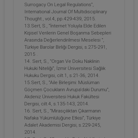
Surrogacy On Legal Regulations",
Internatıonal Journal Of Multıdıscıplınary
Thought , vol.4, pp.429-439, 2015.
Bilişim ve E-Ticaret Sektöründe Tüketici
13.Sert, S., "İnternet Yoluyla Elde Edilen
Hukuku ve Uygulamaları - 11. Tüketici
Kişisel Verilerin Genel Boşanma Sebepleri
Hukuku Kongresi - II. Oturum
Arasında Değerlendirilmesi Meselesi ",
360 TL
Sepete Ekle
Türkiye Barolar Birliği Dergisi, s.275-291,
2015 .
14. Sert, S., "Organ Ve Doku Naklinin
Hukuki Niteliği", İzmir Üniversitesi Sağlık
Doç. Dr. Selin Sert SÜTÇÜ
Hukuku Dergisi, cilt.1, s.21-36, 2014.
15.Sert, S., "Aile Birleşimi: Müslüman
Göçmen Çocukların Avrupa’daki Durumu",
Akdeniz Üniversitesi Hukuk Fakültesi
Dergisi, cilt.4, s.135-143, 2014.
16. Sert, S., "Mirasçılıktan Çıkarmanın
Nafaka Yükümlülüğüne Etkisi", Türkiye
Adalet Akademisi Dergisi, s.229-245,
2014.