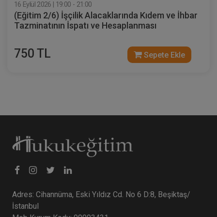
16 Eylül 2026 | 19:00 - 21:00
(Eğitim 2/6) İşçilik Alacaklarında Kıdem ve İhbar
Tazminatının İspatı ve Hesaplanması
750 TL
Sepete Ekle
İnşaat Sektöründe Tüketici Hukuku
Uygulamaları - 10. Tüketici Hukuku
Kongresi - V. Oturum Video Kaydı
360 TL
Sepete Ekle
Tüketici Hukuku Enstitüsü
Adres: Cihannüma, Eski Yıldız Cd. No 6 D:8, Beşiktaş/
İstanbul