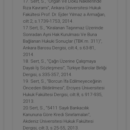
17. Sert, S., "Organ Ve Doku Nakillerinde
Sosyal Medya Kanalı İle Yapılan Kişilik
Rıza Kavramı", Ankara Üniversitesi Hukuk
Hakkı İhlallerinin Özel Hukuk
Bağlamında Korunması Video Eğitimi
Fakültesi Prof. Dr. Ejder Yılmaz a Armağan,
300 TL
Sepete Ekle
cilt.2, s.1739-1753, 2014.
17.Sert, S., "Kiralanan Taşınmaz Üzerinde
Sonradan Ayni Hak Kurulması Ve Buna
Bağlanan Hukuki Sonuçlar (TBK m. 311)",
Doç. Dr. Selin Sert SÜTÇÜ
Ankara Barosu Dergisi, cilt.4, s.63-81,
2014.
18. Sert, S., "Çağrı Üzerine Çalışmaya
Dayalı İş Sözleşmesi", Türkiye Barolar Birliği
Dergisi, s.335-357, 2014.
19. Sert, S., "Borcun İfa Edilmeyeceğinin
Önceden Bildirilmesi", Erciyes Üniversitesi
Hukuk Fakültesi Dergisi, cilt.8, s.917-935,
2013.
20.Sert, S., "5411 Sayılı Bankacılık
TKHK'da Neler Değişti Video Eğitimi
Kanununa Göre Kredi Sınırlamaları",
Akdeniz Üniversitesi Hukuk Fakültesi
300 TL
Sepete Ekle
Dergisi, cilt.3, s.25-55, 2013.