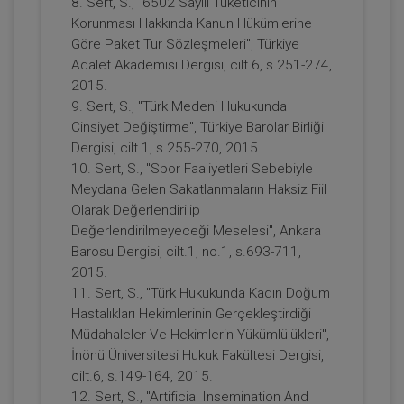
8. Sert, S., "6502 Sayılı Tüketicinin
Korunması Hakkında Kanun Hükümlerine
Göre Paket Tur Sözleşmeleri", Türkiye
Adalet Akademisi Dergisi, cilt.6, s.251-274,
2015.
9. Sert, S., "Türk Medeni Hukukunda
Cinsiyet Değiştirme", Türkiye Barolar Birliği
Tüketici Yargılaması ve Usul Hukuku
Dergisi, cilt.1, s.255-270, 2015.
Uygulamaları - 11. Tüketici Hukuku
10. Sert, S., "Spor Faaliyetleri Sebebiyle
Kongresi - I. Oturum
360 TL
Sepete Ekle
Meydana Gelen Sakatlanmaların Haksiz Fiil
Olarak Değerlendirilip
Değerlendirilmeyeceği Meselesi", Ankara
Barosu Dergisi, cilt.1, no.1, s.693-711,
Tüketici Hukuku Enstitüsü
2015.
11. Sert, S., "Türk Hukukunda Kadın Doğum
Hastalıkları Hekimlerinin Gerçekleştirdiği
Müdahaleler Ve Hekimlerin Yükümlülükleri",
İnönü Üniversitesi Hukuk Fakültesi Dergisi,
cilt.6, s.149-164, 2015.
12. Sert, S., "Artificial Insemination And