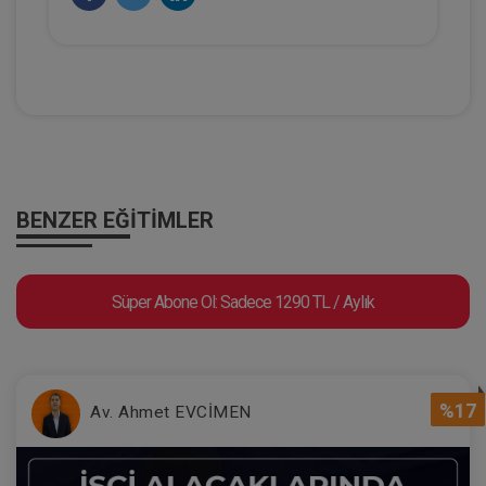
Kişiler Hukuku - II. Medeni Hukuk
Kongresi - III. Oturum Video Kaydı
360 TL
Sepete Ekle
BENZER EĞITIMLER
Tüketici Hukuku Enstitüsü
Süper Abone Ol: Sadece 1290 TL / Aylık
%17
Av. Ahmet EVCİMEN