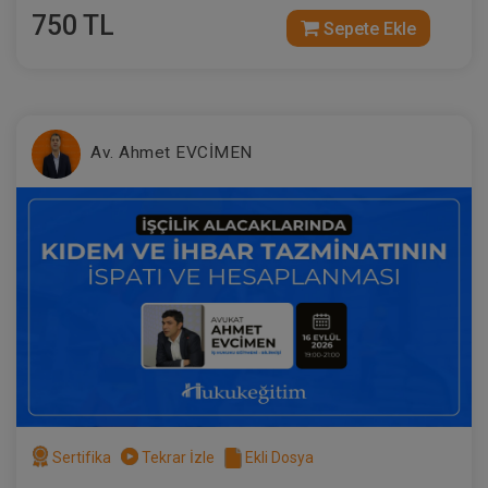
750 TL
Sepete Ekle
Tüketici Hukuku Enstitüsü
Av. Ahmet EVCİMEN
Ürün Sorumluluğu - 10. Tüketici Hukuku
Kongresi - VIII. Oturum Video Kaydı
360 TL
Sepete Ekle
Tüketici Hukuku Enstitüsü
Sertifika
Tekrar İzle
Ekli Dosya