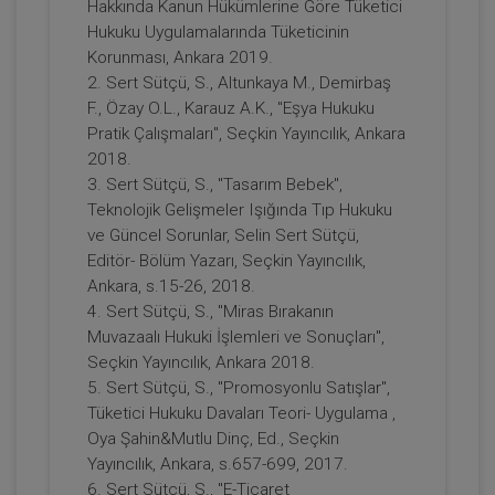
Hakkında Kanun Hükümlerine Göre Tüketici
Hukuku Uygulamalarında Tüketicinin
Korunması, Ankara 2019.
2. Sert Sütçü, S., Altunkaya M., Demirbaş
F., Özay O.L., Karauz A.K., "Eşya Hukuku
II. Medeni Hukuk Kongresi Tüm
Oturumları Video Kaydı
Pratik Çalışmaları", Seçkin Yayıncılık, Ankara
2018.
2160
Sepete Ekle
3. Sert Sütçü, S., "Tasarım Bebek",
TL
Teknolojik Gelişmeler Işığında Tıp Hukuku
ve Güncel Sorunlar, Selin Sert Sütçü,
Editör- Bölüm Yazarı, Seçkin Yayıncılık,
Ankara, s.15-26, 2018.
Tüketici Hukuku Enstitüsü
4. Sert Sütçü, S., "Miras Bırakanın
Muvazaalı Hukuki İşlemleri ve Sonuçları",
Seçkin Yayıncılık, Ankara 2018.
5. Sert Sütçü, S., "Promosyonlu Satışlar",
Tüketici Hukuku Davaları Teori- Uygulama ,
Oya Şahin&Mutlu Dinç, Ed., Seçkin
Yayıncılık, Ankara, s.657-699, 2017.
6. Sert Sütçü, S., "E-Ticaret