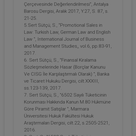
Tüketici Hukuku Enstitüsü
Çerçevesinde Değerlendirilmesi”, Antalya
Barosu Dergisi, Aralık 2017, Y.27, S. 87, s.
21-25.
5.Sert Sütçü, S., "Promotional Sales in
Law: Turkish Law, German Law and English
Law ", International Journal of Business
and Management Studies,, vol.6, pp.83-91,
2017.
6. Sert Sütçü, S., "Finansal Kiralama
Sözleşmelerinde Hasar (Borçlar Kanunu
Futuristler - 11. Tüketici Hukuku
Ve CISG İle Karşılaştırmalı Olarak) ", Banka
Kongresi - III. Oturum
ve Ticaret Hukuku Dergisi, cilt.XXXIII,
360 TL
Sepete Ekle
ss.123-139, 2017.
7. Sert Sütçü, S., "6502 Sayılı Tüketicinin
Korunması Hakkında Kanun M.80 Hükmüne
Göre Piramit Satışlar ", Marmara
Tüketici Hukuku Enstitüsü
Üniversitesi Hukuk Fakültesi Hukuk
Araştırmaları Dergisi, cilt.22, s.2505-2521,
2016.