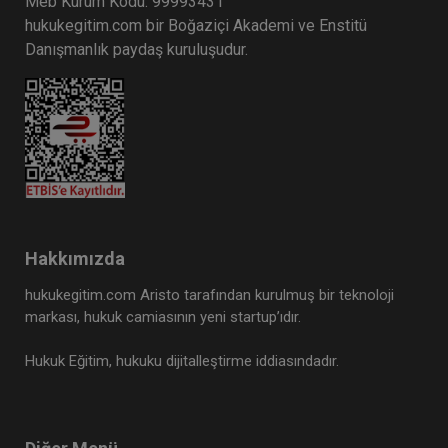
Meb Kurum Kodu: 99993431
hukukegitim.com bir Boğaziçi Akademi ve Enstitü
Danışmanlık paydaş kuruluşudur.
Futuristler - 10. Tüketici Hukuku
Kongresi - VI. Oturum Video Kaydı
360 TL
Sepete Ekle
Tüketici Hukuku Enstitüsü
Hakkımızda
hukukegitim.com Aristo tarafından kurulmuş bir teknoloji
markası, hukuk camiasının yeni startup’ıdır.
Hukuk Eğitim, hukuku dijitalleştirme iddiasındadır.