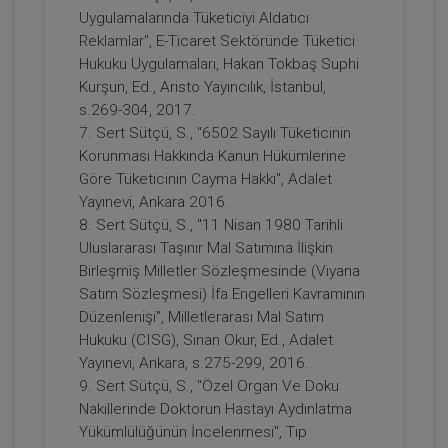
Uygulamalarında Tüketiciyi Aldatıcı
Reklamlar", E-Ticaret Sektöründe Tüketici
Miras Hukuku - II. Medeni Hukuk
Hukuku Uygulamaları, Hakan Tokbaş Suphi
Kongresi - VII. Oturum Video Kaydı
Kurşun, Ed., Aristo Yayıncılık, İstanbul,
360 TL
Sepete Ekle
s.269-304, 2017.
7. Sert Sütçü, S., "6502 Sayılı Tüketicinin
Korunması Hakkında Kanun Hükümlerine
Göre Tüketicinin Cayma Hakkı", Adalet
Tüketici Hukuku Enstitüsü
Yayınevi, Ankara 2016.
8. Sert Sütçü, S., "11 Nisan 1980 Tarihli
Uluslararası Taşınır Mal Satımına İlişkin
Birleşmiş Milletler Sözleşmesinde (Viyana
Satım Sözleşmesi) İfa Engelleri Kavramının
Düzenlenişi", Milletlerarası Mal Satım
Hukuku (CISG), Sinan Okur, Ed., Adalet
Yayınevi, Ankara, s.275-299, 2016.
9. Sert Sütçü, S., "Özel Organ Ve Doku
Nakillerinde Doktorun Hastayı Aydınlatma
Medeni Usul Hukuku - II. Medeni Hukuk
Yükümlülüğünün İncelenmesi", Tıp
Kongresi - VIII. Oturum Video Kaydı