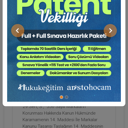
Dergisi, s.39-51, 2008.
Doç. Dr. Selin Sert SÜTÇÜ
25. Sert, S., "Anonim Ortaklıklarda Azınlık
Haklarının İncelenmesi", Türkiye Barolar
Birliği Dergisi, s.158-191, 2008.
26.Sert, S., "Markanın Esas Fonksiyonu
Önceki
Sonraki
Yönünden Yasa Dışı Kullanımının
İncelenmesi", Ankara Barosu Fikri Mülkiyet
Ve Rekabet Hukuku Dergisi, cilt.7, s.73- 91,
2007.
27. Sert, S., "Merchandising Markası", Prof.
Dr. Hüseyin Ülgen’ e Armağan, cilt.1,
Elbirliği İle Mülkiyet Video Eğitimi
s.1163-1179, 2007.
28. Sert, S., "Markalar Kanunu Tasarısı
300 TL
Sepete Ekle
Taslağının 18. Ve 19. Maddeleri
Hükümlerine İlişkin Değerlendirmeler",
Terazi Aylık Hukuk Dergisi, s.83-87, 2007.
29.Sert, S., "556 Sayılı Markaların
Doç. Dr. Selin Sert SÜTÇÜ
Korunması Hakkında Kanun Hükmünde
Kararnamenin 14. Maddesi İle Markalar
Kanunu Tasarısı Taslağının 14. Maddesinin