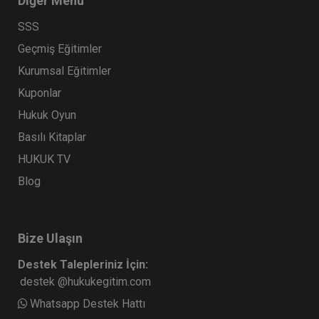
Diğer Menü
Bilişim Sektöründe Tüketici Hukuku
SSS
Uygulamaları - 10. Tüketici Hukuku
Geçmiş Eğitimler
Kongresi - IV. Oturum Video Kaydı
360 TL
Sepete Ekle
Kurumsal Eğitimler
Kuponlar
Hukuk Oyun
Tüketici Hukuku Enstitüsü
Basılı Kitaplar
HUKUK TV
Blog
Bize Ulaşın
Destek Talepleriniz İçin:
destek @hukukegitim.com
10. Tüketici Hukuku Kongresi Oturumları
Video Kaydı (8 Oturum)
Whatsapp Destek Hattı