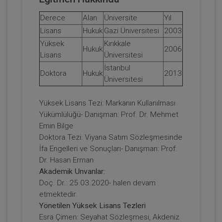
Derece
Alan
Üniversite
Yıl
Lisans
Hukuk
Gazi Üniversitesi
2003
11. Tüketici Hukuku Kongresi Tüm
Oturumları Video Kaydı (7 Oturum)
Yüksek
Kırıkkale
Hukuk
2006
Lisans
Üniversitesi
2160
Sepete Ekle
İstanbul
TL
Doktora
Hukuk
2013
Üniversitesi
Yüksek Lisans Tezi: Markanın Kullanılması
Yükümlülüğü- Danışman: Prof. Dr. Mehmet
Tüketici Hukuku Enstitüsü
Emin Bilge
Doktora Tezi: Viyana Satım Sözleşmesinde
İfa Engelleri ve Sonuçları- Danışman: Prof.
Dr. Hasan Erman
Akademik Unvanlar:
Doç. Dr.: 25.03.2020- halen devam
etmektedir.
Yönetilen Yüksek Lisans Tezleri
Esra Çimen: Seyahat Sözleşmesi, Akdeniz