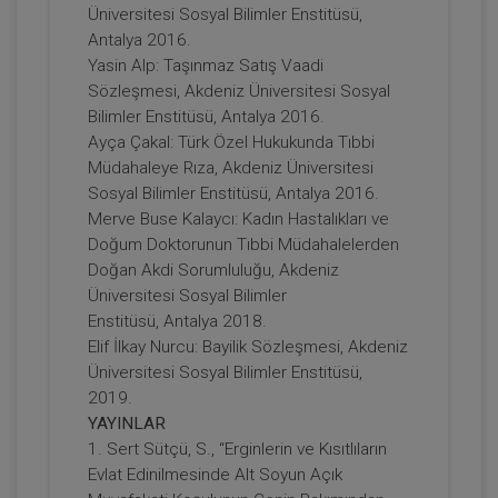
Üniversitesi Sosyal Bilimler Enstitüsü,
Otomotiv Sektöründe Tüketici Hukuku ve
Uygulamaları - 11. Tüketici Hukuku
Antalya 2016.
Kongresi - VI. Oturum
Yasin Alp: Taşınmaz Satış Vaadi
360 TL
Sepete Ekle
Sözleşmesi, Akdeniz Üniversitesi Sosyal
Bilimler Enstitüsü, Antalya 2016.
Ayça Çakal: Türk Özel Hukukunda Tıbbi
Müdahaleye Rıza, Akdeniz Üniversitesi
Tüketici Hukuku Enstitüsü
Sosyal Bilimler Enstitüsü, Antalya 2016.
Merve Buse Kalaycı: Kadın Hastalıkları ve
Doğum Doktorunun Tıbbi Müdahalelerden
Doğan Akdi Sorumluluğu, Akdeniz
Üniversitesi Sosyal Bilimler
Enstitüsü, Antalya 2018.
Elif İlkay Nurcu: Bayilik Sözleşmesi, Akdeniz
Üniversitesi Sosyal Bilimler Enstitüsü,
2019.
YAYINLAR
İnşaat Sektöründe Tüketici Hukuku ve
1. Sert Sütçü, S., “Erginlerin ve Kısıtlıların
Uygulamaları - 11. Tüketici Hukuku
Kongresi - V. Oturum
Evlat Edinilmesinde Alt Soyun Açık
360 TL
Sepete Ekle