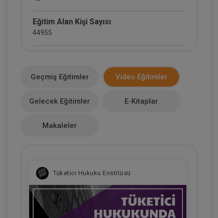
Eğitim Alan Kişi Sayısı
44955
E-Kitap Alan Kişi Sayısı
7730
Geçmiş Eğitimler
Video Eğitimler
Makale Sayısı
Gelecek Eğitimler
E-Kitaplar
0
Makaleler
Tüketici Hukuku Enstitüsü