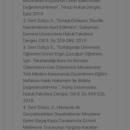
Muvafakati Koşulunun Cenin Bakımından
Değerlendirilmesi”, Terazi Hukuk Dergisi,
Eylül 2019.
2. Sert Sütçü S., "Dolaylı-Dolaysız Zilyetlik
Tüketici Hukuku Enstitüsü
Kavramlarının Ayırt Edilmesi", Süleyman
Demirel Üniversitesi Hukuk Fakültesi
Dergisi, Cilt.9, Ss.259-289, 2019
3. Sert Sütçü S., "Yurtdışında Üniversite
Öğrenimi Gören Ergin Çocuğun Öğrenimi
İçin . Yararlandığı Burs Ve Benzeri
Ödemelerin Geri Ödenmesi Meselesinin
Türk Medeni Kanununda Düzenlenen Eğitim
Nafakası Hakkı Hükümleri İle Birlikte
Değerlendirilmesi ", İnönü Üniversitesi
Finans Sektöründe Tüketici Hukuku ve
Hukuk Fakültesi Dergisi, Cilt.9, Ss.499-526,
Uygulamaları - 11. Tüketici Hukuku
2018
Kongresi - IV. Oturum
360 TL
Sepete Ekle
4. Sert Sütçü, S., Havayolu İle
Gerçekleştirilen Seyahatlerde Meydana
Gelen Bagaj Kaybı Davalarında Görevli
Mahkeme Sorununun Yargıtay Kararları