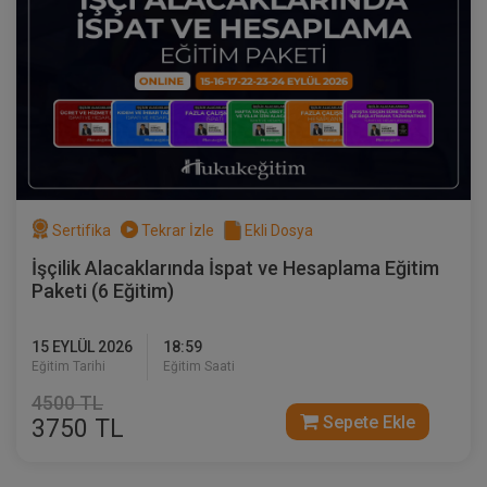
Boşanma Hukuku - II. Medeni Hukuk
Kongresi - I. Oturum Video Kaydı
360 TL
Sepete Ekle
Tüketici Hukuku Enstitüsü
Sertifika
Tekrar İzle
Ekli Dosya
İşçilik Alacaklarında İspat ve Hesaplama Eğitim
Paketi (6 Eğitim)
15 EYLÜL 2026
18:59
Eğitim Tarihi
Eğitim Saati
4500 TL
Sepete Ekle
3750 TL
Boşanma ve Mal Rejimleri Hukuku - II.
Medeni Hukuk Kongresi - II. Oturum