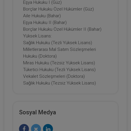
Eşya Hukuku I (Güz)
Borçlar Hukuku Özel Hükümler (Güz)
Aile Hukuku (Bahar)
Eşya Hukuku II (Bahar)
Borçlar Hukuku Özel Hükümler II (Bahar)
Yüksek Lisans:
Sağlık Hukuku (Tezli Yüksek Lisans)
Milletlerarası Mal Satım Sözleşmeleri
Hukuku (Doktora)
Çocuk Hukuku - II. Medeni Hukuk
Kongresi - IV. Oturum Video Kaydı
Miras Hukuku (Tezsiz Yüksek Lisans)
Tüketici Hukuku (Tezli Yüksek Lisans)
360 TL
Sepete Ekle
Vekalet Sözleşmeleri (Doktora)
Sağlık Hukuku (Tezsiz Yüksek Lisans)
Tüketici Hukuku Enstitüsü
Sosyal Medya