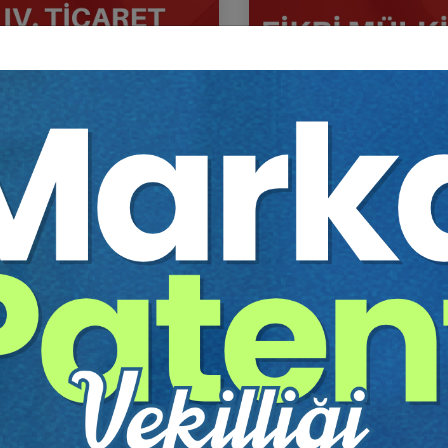
icaret Hukuku Kongresi -
Fikri Mülkiyet Hukuku - IV
Oturumlar (12 Oturum)
Hukuku Kongresi - XI. Ot
Sepete Ekle
Sep
92
360
TL
Tüketici Hukuku Enstitüsü
Tüketici Hukuku Enstitü