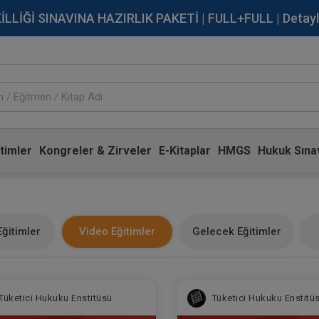
İĞİ SINAVINA HAZIRLIK PAKETİ | FULL+FULL | Detaylı Bi
timler
Kongreler & Zirveler
E-Kitaplar
HMGS
Hukuk Sınav
ğitimler
Video Eğitimler
Gelecek Eğitimler
Tüketici Hukuku Enstitüsü
Tüketici Hukuku Enstitü