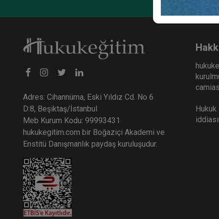
Anoni
Huku
36
Hakk
TL
hukuke
kurulmu
camiası
Adres: Cihannüma, Eski Yıldız Cd. No 6
Hukuk E
D:8, Beşiktaş/İstanbul
iddias
Meb Kurum Kodu: 99993431
hukukegitim.com bir Boğaziçi Akademi ve
Enstitü Danışmanlık paydaş kuruluşudur.
Şirke
Huku