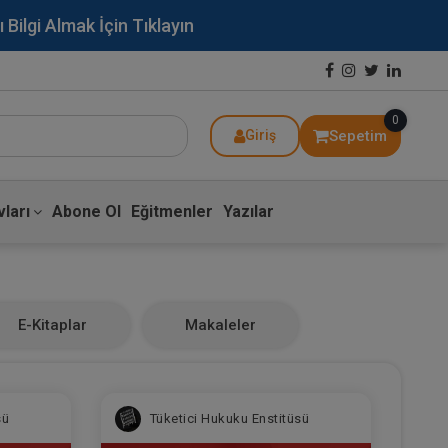
lgi Almak İçin Tıklayın
0
Sepetim
Giriş
ları
Abone Ol
Eğitmenler
Yazılar
E-Kitaplar
Makaleler
sü
Tüketici Hukuku Enstitüsü