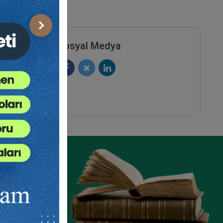
Sonraki
Sosyal Medya
aret
Anonim Şirketler - 1 - IV. Ticaret
urum
Hukuku Kongresi - VI. Oturum
ete Ekle
Sepete Ekle
360
TL
sü
Tüketici Hukuku Enstitüsü
ze
e