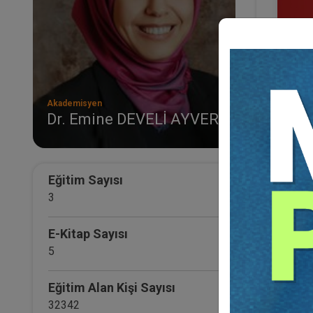
Akademisyen
Dr. Emine DEVELİ AYVERDİ
IV. T
Tüm 
25
TL
Eğitim Sayısı
3
E-Kitap Sayısı
5
Eğitim Alan Kişi Sayısı
32342