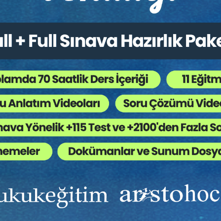
aye Piyasası Hukuku - IV.
Limited Şirketler - IV. Tic
et Hukuku Kongresi - XII.
Hukuku Kongresi - X. Ot
um
Sepete Ekle
Sep
0
360
TL
Tüketici Hukuku Enstitüsü
Tüketici Hukuku Enstitü
Ekibinizin hukuk bilgisini yükseltin, kaliteli içeriklerle si
yardımcı olmaya hazırız!
Ekibinize, Hukuk Eğitim’in birbirinden kaliteli eğitimlerin
sınırsız erişim imkanı sunun.