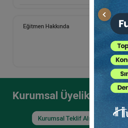
E-Kitap Alan Kişi Sayısı
Önceki
2099
Eğitmen Hakkında
Serm
Makale Sayısı
Ticar
Otur
0
36
TL
Kurumsal Üyelikler İçin
Kurumsal Teklif Alın