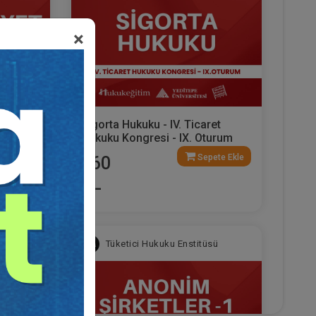
×
. Ticaret
Sigorta Hukuku - IV. Ticaret
urum
Hukuku Kongresi - IX. Oturum
ete Ekle
Sepete Ekle
360
TL
sü
Tüketici Hukuku Enstitüsü