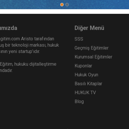
m Şirketler - 2 - IV. Ticaret
Şirketler Hukuku - 2 - IV. 
ku Kongresi - VII. Oturum
Hukuku Kongresi - V. Ot
Sepete Ekle
Sep
0
360
ımızda
Diğer Menü
TL
gitim.com Aristo tarafından
SSS
ş bir teknoloji markası, hukuk
Geçmiş Eğitimler
nın yeni startup’ıdır.
Kurumsal Eğitimler
Tüketici Hukuku Enstitüsü
Tüketici Hukuku Enstitü
ğitim, hukuku dijitalleştirme
Kuponlar
ındadır.
Hukuk Oyun
Basılı Kitaplar
HUKUK TV
Blog
tler Hukuku - 1 - IV. Ticaret
Ticari İşletme Hukuku - 1 -
ku Kongresi - IV. Oturum
Ticaret Hukuku Kongresi -
Oturum