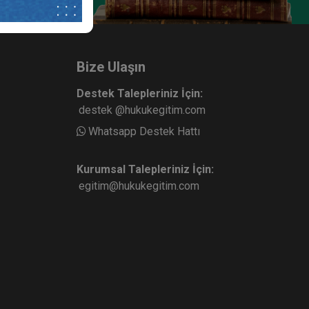
Ticaret
Anonim Şirketler - 3 - IV. Ticaret
urum
Hukuku Kongresi - VIII. Oturum
ete Ekle
Sepete Ekle
360
Bize Ulaşın
TL
Destek Talepleriniz İçin:
destek @hukukegitim.com
Whatsapp Destek Hattı
sü
Tüketici Hukuku Enstitüsü
Kurumsal Talepleriniz İçin:
egitim@hukukegitim.com
 IV.
Ticari İşletme Hukuku - 2 - IV.
 II.
Ticaret Hukuku Kongresi - III.
Oturum