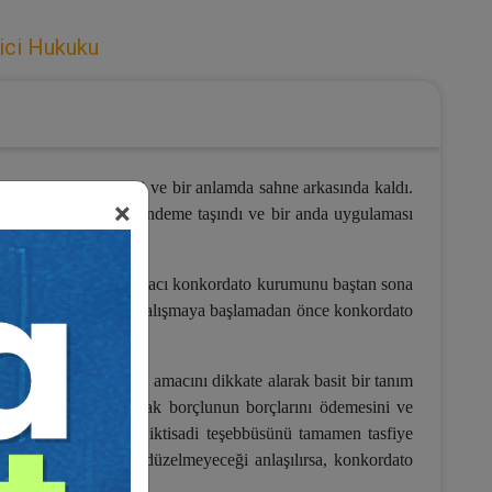
ici Hukuku
ulama yeri edinemedi ve bir anlamda sahne arkasında kaldı.
×
birlikte konkordato gündeme taşındı ve bir anda uygulaması
umudur. Çalışmamızın amacı konkordato kurumunu baştan sona
maktır. Bununla beraber, çalışmaya başlamadan önce konkordato
iklerini değil sadece amacını dikkate alarak basit bir tanım
anlaşmalarını sağlayarak borçlunun borçlarını ödemesini ve
unun malvarlığını ve iktisadi teşebbüsünü tamamen tasfiye
unun mali durumunun düzelmeyeceği anlaşılırsa, konkordato