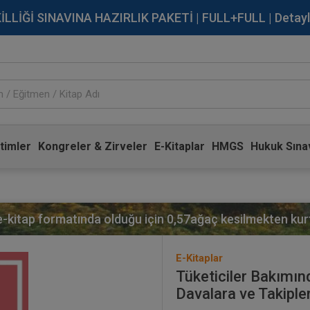
İĞİ SINAVINA HAZIRLIK PAKETİ | FULL+FULL | Detaylı Bi
timler
Kongreler & Zirveler
E-Kitaplar
HMGS
Hukuk Sınav
 e-kitap formatında olduğu için
0,57
ağaç kesilmekten kurt
E-Kitaplar
Tüketiciler Bakımı
Davalara ve Takipler