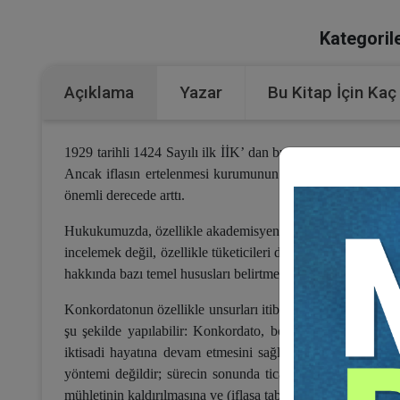
Kategorile
Açıklama
Yazar
Bu Kitap İçin Kaç
1929 tarihli 1424 Sayılı ilk İİK’ dan bu yana mevzuatımız
Ancak iflasın ertelenmesi kurumunun kaldırılması, ekonomi
önemli derecede arttı.
Hukukumuzda, özellikle akademisyenlerin uzun yıllardır üz
incelemek değil, özellikle tüketicileri de ilgilendiren yönl
hakkında bazı temel hususları belirtmek yerinde olabilir.
Konkordatonun özellikle unsurları itibariyle tam bir tanımı
şu şekilde yapılabilir: Konkordato, borçlarını ödemekte g
iktisadi hayatına devam etmesini sağlamayı amaçlayan bir
yöntemi değildir; sürecin sonunda ticari işletmenin deva
mühletinin kaldırılmasına ve (iflasa tabi borçlu bakımından)