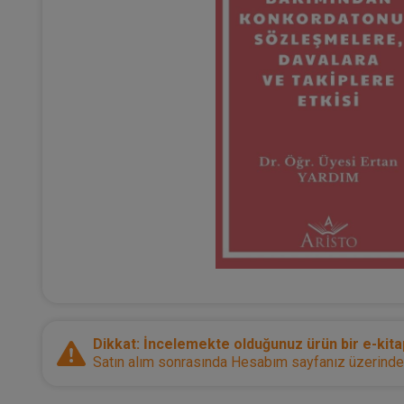
Dikkat: İncelemekte olduğunuz ürün bir e-kitap
Satın alım sonrasında Hesabım sayfanız üzerinden d