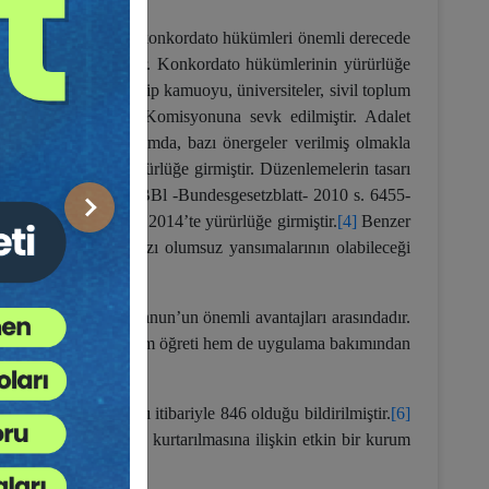
akkında Kanun
[1]
ile konkordato hükümleri önemli derecede
ürlüğe girmiş olmasıdır. Konkordato hükümlerinin yürürlüğe
tamamlanmasını müteakip kamuoyu, üniversiteler, sivil toplum
ve derhal Adalet Komisyonuna sevk edilmiştir. Adalet
.02.2018 tarihli oturumda, bazı önergeler verilmiş olmakla
anmış ve derhal yürürlüğe girmiştir. Düzenlemelerin tasarı
larak (vom 8.9.2010, BBl -Bundesgesetzblatt- 2010 s. 6455-
Sonraki
l edilmiş ve 1 Ocak 2014’te yürürlüğe girmiştir.
[4]
Benzer
ürmüştür. Bu hızın bazı olumsuz yansımalarının olabileceği
ı öngörülmektedir.
nması 7101 Sayılı Kanun’un önemli avantajları arasındadır.
mıştır. Bu bağlamda, hem öğreti hem de uygulama bakımından
ının 2018 Aralık ayı itibariyle 846 olduğu bildirilmiştir.
[6]
k yaşayan şirketlerin kurtarılmasına ilişkin etkin bir kurum