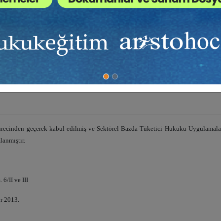
açıktır. Zira sadece diğer tacir veya şirketlere mal ve hizmet sağlayan 
dır. Özellikle inşaat sektörünü etkileyen ekonomik daralma sebebiy
masının tüketicileri de yakından ilgilendirdiği söylenebilir.
re etkisini inceleyeceğiz. Burada özellikle satış vaadi sözleşmesi
ında, açılmış davaların ve açılacak davaların akıbetini; çekişmeli alac
mde, konkordatonun takiplere etkisini ele alacağız. Bu bölümde, önc
kuralın istisnalarını açıklayacağız. Çalışmamız boyunca konkordato sü
recinden geçerek kabul edilmiş ve Sektörel Bazda Tüketici Hukuku Uygulamalar
lanmıştır.
6/II ve III
r 2013.