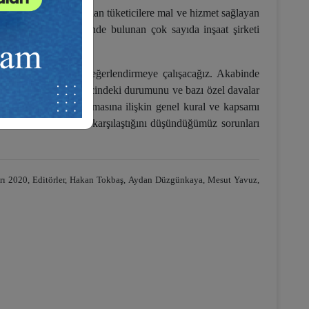
şirketler değil; doğrudan tüketicilere mal ve hizmet sağlayan
le konkordato talebinde bulunan çok sayıda inşaat şirketi
 bakımından durumu değerlendirmeye çalışacağız. Akabinde
akların konkordato sürecindeki durumunu ve bazı özel davalar
elikle takiplerin durmasına ilişkin genel kural ve kapsamı
recinde tüketicilerin karşılaştığını düşündüğümüz sorunları
ı 2020, Editörler, Hakan Tokbaş, Aydan Düzgünkaya, Mesut Yavuz,