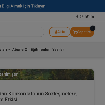
lgi Almak İçin Tıklayın
0
Sepetim
Giriş
ları
Abone Ol
Eğitmenler
Yazılar
arılmıştır.
ndan Konkordatonun Sözleşmelere,
e Etkisi