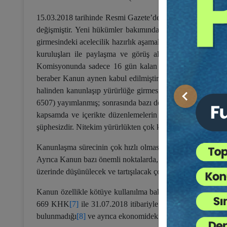
15.03.2018 tarihinde Resmi Gazete’de yayımlanan 7101 Sa
değişmiştir. Yeni hükümler bakımından ilk dikkat çeken hu
girmesindeki acelecilik hazırlık aşamalarında da kendini gö
kuruluşları ile paylaşma ve görüş alma imkanı bulunm
Komisyonunda sadece 16 gün kalan Tasarı üzerinde özellikl
beraber Kanun aynen kabul edilmiştir. Cumhurbaşkanlığı’na
halinden kanunlaşıp yürürlüğe girmesi yalnız birkaç ay sü
Önceki
6507) yayımlanmış; sonrasında bazı değişikliklerle Hazir
kapsamda ve içerikte düzenlemelerin tasarı halinden yürür
şüphesizdir. Nitekim yürürlükten çok kısa süre sonra, birtakı
Kanunlaşma sürecinin çok hızlı olmasına karşılık önemli b
Ayrıca Kanun bazı önemli noktalarda, kazuistik düzenlemel
üzerinde düşünülecek ve tartışılacak çok sayıda husus bulu
Kanun özellikle kötüye kullanılma bakımından eleştirilmişse 
669 KHK
[7]
ile 31.07.2018 itibariyle iflasın ertelenmesin
bulunmadığı
[8]
ve ayrıca ekonomideki ciddi daralma dikkate 