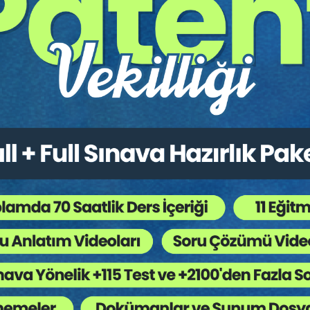
yılı İcra ve İflâs Kanunu ve Bazı Kanunlarda Değişiklik Yapılması H
suslardan biri, değiştirilen hükümlerin yayımı ile birlikte derhal yür
stermiştir. Taslağın hazırlanması çok kısa bir sürede gerçekleşmiş ve 
adan
[2]
31.01.2018 tarihinde Taslak TBMM Başkanlığı’na sunulmuş 
e rehinli alacaklar bakımından önemli değişiklikler yapılmıştır. 28
 giden ve gelen Kanun, belirttiğimiz gibi 15.03.2018 tarihinde yayıml
rmüştür. İsviçre’de benzer kapsamda hükümler, 2010 yılında taslak o
an 2013’te (vom 21.06.2013, AS
[3]
2013 s. 4111; BBl 2010 s. 6455) kabu
lüğe girmesi bizde bir buçuk ay; İsviçre’de yaklaşık üç buçuk yıl s
m değişiklikler yapıldığı gibi;
[5]
bazı diğer değişikliklerin de yapılmas
ir altyapısı olduğu ve tamamen uzman bir Komisyon tarafından hazırla
er yerine yoruma ve içtihatlarla gelişime açık şekilde boşluklar bırak
nmaktadır.
de konkordato ilan eden, yani geçici mühlet kararı verilen borçlu sayıs
e başvuru imkanı olmadığı ve dolayısıyla bir buçuk yıldır finansal güçlü
alındığında sayının hiç de yüksek olmadığı ileri sürülebilir.