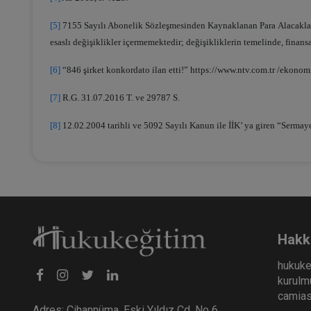
[5]
7155 Sayılı Abonelik Sözleşmesinden Kaynaklanan Para Alacaklar
esaslı değişiklikler içermemektedir; değişikliklerin temelinde, finan
[6]
“846 şirket konkordato ilan etti!” https://www.ntv.com.tr /ekonomi
[7]
R.G. 31.07.2016 T. ve 29787 S.
[8]
12.02.2004 tarihli ve 5092 Sayılı Kanun ile İİK’ ya giren “Serma
Hakk
hukuke
kurulmu
camiası
Adres: Cihannüma, Eski Yıldız Cd. No 6