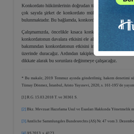
Konkordato hükümlerinin doğrudan tüketicileri de etkilediği 
çok sayıda şirket de konkordato mühleti almış bulunmakta
bulunmaktadır. Bu bağlamda, konkordato hükümleri ve uygula
Çalışmamızda, öncelikle kısaca konkordatonun sözleşmele
konkordatonun davalara etkisini ele alacağız. Bu başlık alt
bakımından konkordatonun etkisini inceleyeceğiz. Son bölü
üzerinde duracağız. Ardından takiplerin durmasına ilişkin 
dikkate alarak bu sorunlara değinmeye çalışacağız.
* Bu makale, 2019 Temmuz ayında gönderilmiş; hakem denetimi sü
Tümay Dönmez, İstanbul, Aristo Yayınevi, 2020, s. 161-195’de yayım
[1]
R.G. 15.03.2018 T. ve 30361 S.
[2]
Bkz. Mevzuat Hazırlama Usul ve Esasları Hakkında Yönetmelik m. 
[3]
Amtliche Sammlungdes Bundesrechts (AS) Nr. 47 vom 3. Dezembe
[4]
AS 2013, s. 4123.