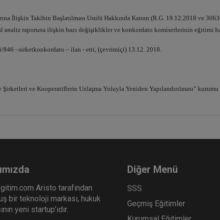
ına İlişkin Takibin Başlatılması Usulü Hakkında Kanun (R.G. 19.12.2018 ve 306
sal analiz raporuna ilişkin bazı değişiklikler ve konkordato komiserlerinin eğitim
/846 –sirketkonkordato – ilan - etti, (çevrimiçi) 13.12. 2018.
ye Şirketleri ve Kooperatiflerin Uzlaşma Yoluyla Yeniden Yapılandırılması” kurum
ımızda
Diğer Menü
gitim.com Aristo tarafından
SSS
ş bir teknoloji markası, hukuk
Geçmiş Eğitimler
nın yeni startup’ıdır.
Kurumsal Eğitimler