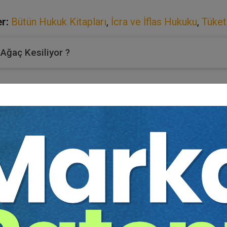
r:
Bütün Hukuk Kitapları
,
İcra ve İflas Hukuku
,
Tüket
 Ağaç Kesiliyor ?
da yer alan konkordato birçok sebeple çok uzun dönem önemli bir uyg
k daralma ve yakın zamanda gerçekleştirilen önemli değişikliklerle 
erinde çalıştığı konkordato kapsamlı ve karmaşık bir cebri icra kur
eri ile davalara ve takiplere etkisini temel esaslar çerçevesinde açıkla
nı vermek zor görünmektedir. Bununla beraber, unsurlarını ve temel özell
üçlük yaşayan kişilerin yargı mercileri ve alacaklıların gözetiminde 
 cebri icra kurumudur. Vurgulamak gerekirse, adi konkordato, borçl
m etmesi ve alacaklıların ödenmesi amaçlanır. Süreç sırasında, borçl
 borçlunu iflasına karar verilebilecektir.