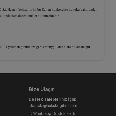
30 S.). Hemen belirtelim ki, bu Kanun konkordato hukuku bakımından
i hakkında bazı düzenlemeler bulunmaktadır.
u 2004 yılından günümüze geniş bir uygulama alanı bulamamıştır.
Bize Ulaşın
Destek Talepleriniz İçin:
destek @hukukegitim.com
Whatsapp Destek Hattı