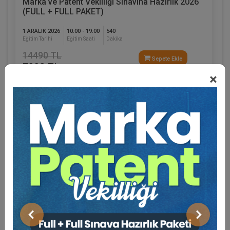
Marka ve Patent Vekilliği Sınavına Hazırlık 2026
(FULL + FULL PAKET)
1 ARALIK 2026
10:00 - 19:00
540
Eğitim Tarihi
Eğitim Saati
Dakika
14490 TL
Sepete Ekle
7990 TL
×
Eğitmen Hakkında
Sosyal Medya
Önceki
Sonraki