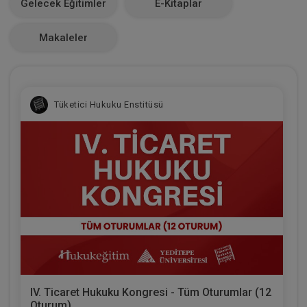
Gelecek Eğitimler
E-Kitaplar
0
Makaleler
Tüketici Hukuku Enstitüsü
IV. Ticaret Hukuku Kongresi - Tüm Oturumlar (12
Oturum)