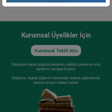
Tüketici Hukuku Enstitüsü
Kurumsal Üyelikler İçin
Kurumsal Teklif Alın
Ekibinizin hukuk bilgisini yükseltin, kaliteli içeriklerle size
yardımcı olmaya hazırız!
Ekibinize, Hukuk Eğitim’in birbirinden kaliteli eğitimlerine
Sermaye Piyasası Hukuku - IV. Ticaret Hukuku
sınırsız erişim imkanı sunun.
Kongresi - XII. Oturum
360 TL
Sepete Ekle