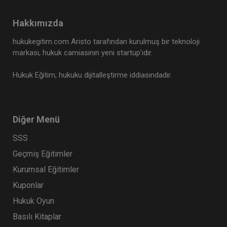
Hakkımızda
hukukegitim.com Aristo tarafından kurulmuş bir teknoloji
markası, hukuk camiasının yeni startup’ıdır.
Hukuk Eğitim, hukuku dijitalleştirme iddiasındadır.
Diğer Menü
Anonim Şirketler - 1 - IV. Ticaret Hukuku
Kongresi - VI. Oturum
SSS
360 TL
Sepete Ekle
Geçmiş Eğitimler
Kurumsal Eğitimler
Kuponlar
Tüketici Hukuku Enstitüsü
Hukuk Oyun
Basılı Kitaplar