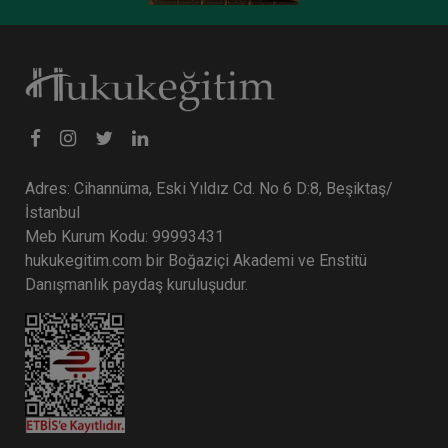
Tüketici Hukuku Enstitüsü
Adres: Cihannüma, Eski Yıldız Cd. No 6 D:8, Beşiktaş/
İstanbul
Meb Kurum Kodu: 99993431
hukukegitim.com bir Boğaziçi Akademi ve Enstitü
Danışmanlık paydaş kuruluşudur.
Limited Şirketler - IV. Ticaret Hukuku Kongresi -
X. Oturum
360 TL
Sepete Ekle
Tüketici Hukuku Enstitüsü