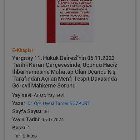
E-Kitaplar
Yargıtay 11. Hukuk Dai̇resi̇’ni̇n 06.11.2023
Tari̇hli̇ Kararı Çerçevesi̇nde, Üçüncü Haci̇z
İhbarnamesi̇ne Muhatap Olan Üçüncü Ki̇şi̇
Tarafından Açılan Menfi̇ Tespi̇t Davasında
Görevli̇ Mahkeme Sorunu
Yayınevi:
Aristo Yayınevi
Yazar:
Dr. Öğr. Üyesi Tamer BOZKURT
Sayfa Sayısı:
30
Yayın Tarihi:
05.07.2024
Baskı:
1
Tür:
E-kitap