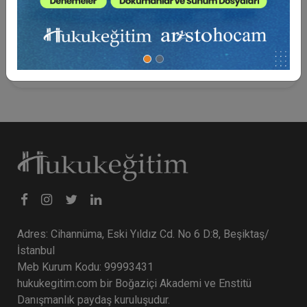
fakat üçüncü kişilerdeki bazı hak ve alacakların
haczedilmesi için 2004 sayılı İcra ve İflâs
Kanunu’nun 89. maddesinde bir silsile halinde haciz
ihbarnameleri gönderilme süreci düzenlenmiştir.
Adres: Cihannüma, Eski Yıldız Cd. No 6 D:8, Beşiktaş/
İstanbul
Meb Kurum Kodu: 99993431
hukukegitim.com bir Boğaziçi Akademi ve Enstitü
Danışmanlık paydaş kuruluşudur.