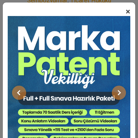
Sempozyumlar
,
Ticaret Hukuku
×
Açıklama
Yazar
Bu Kitap İçin Kaç Ağaç
Kesiliyor ?
I. İCRA VE İFLAS KANUNU’NUN 89. MADDESİ
GEREĞİNCE GÖNDERİLEN HACİZ İHBARNAMELERİ
Alacaklı bir icra takibinde borçlunun bizzat kendisine ait
mal ve haklarını haczedebileceği gibi, aynı kişinin
Önceki
Sonraki
üçüncü kişi nezdinde bulunan mevcut veya
müstakbel hak ve alacaklarını da haczettirebilir.
Neticede alacaklıya ait haczedilebilir malvarlığı
değerlerinin bizzat borçlunun kendi elinde olması şart
değildir. Kendisinin malvarlığı değerlerine ait olan ve