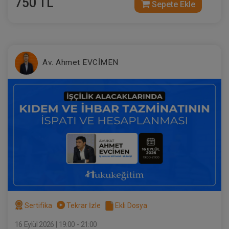
750 TL
Sepete Ekle
Av. Ahmet EVCİMEN
Kat Mülkiyeti ve Kentsel Dönüşüm
Hukuku - IV. Medeni Hukuk Kongresi -
VIII. Oturum
360 TL
Sepete Ekle
Tüketici Hukuku Enstitüsü
Sertifika
Tekrar İzle
Ekli Dosya
16 Eylül 2026 | 19:00 - 21:00