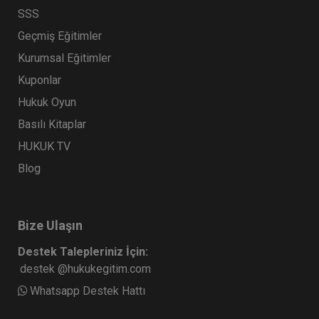
360 TL
SSS
Geçmiş Eğitimler
Kurumsal Eğitimler
Tüketici Hukuku Enstitüsü
Kuponlar
Hukuk Oyun
Basılı Kitaplar
HUKUK TV
Blog
Bize Ulaşın
Kişiler Hukuku - IV. Medeni Hukuk
Kongresi - I. Oturum
Destek Talepleriniz İçin:
destek @hukukegitim.com
360 TL
Sepete Ekle
Whatsapp Destek Hattı