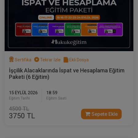
Tüketici Hukuku Enstitüsü
Sertifika
Tekrar İzle
Ekli Dosya
İşçilik Alacaklarında İspat ve Hesaplama Eğitim
Paketi (6 Eğitim)
Miras Hukuku - 1 - IV. Medeni Hukuk
Kongresi - IX. Oturum
15 EYLÜL 2026
18:59
360 TL
Sepete Ekle
Eğitim Tarihi
Eğitim Saati
4500 TL
Sepete Ekle
3750 TL
Tüketici Hukuku Enstitüsü