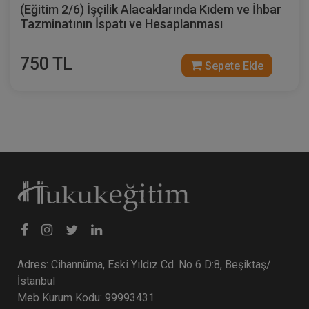
(Eğitim 2/6) İşçilik Alacaklarında Kıdem ve İhbar
Tazminatının İspatı ve Hesaplanması
750 TL
Ayni Haklar - IV. Medeni Hukuk Kongresi
Sepete Ekle
- VI. Oturum
360 TL
Sepete Ekle
Tüketici Hukuku Enstitüsü
Adres: Cihannüma, Eski Yıldız Cd. No 6 D:8, Beşiktaş/
İstanbul
Meb Kurum Kodu: 99993431