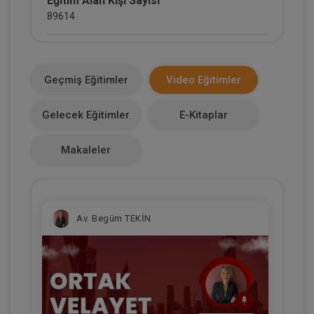
Eğitim Alan Kişi Sayısı
89614
E-Kitap Alan Kişi Sayısı
1815
Geçmiş Eğitimler
Video Eğitimler
Makale Sayısı
Gelecek Eğitimler
E-Kitaplar
0
Makaleler
Av. Begüm TEKİN