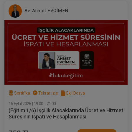
Av. Ahmet EVCİMEN
IV. Medeni Hukuk Kongresi - Tüm
Oturumlar (11 Oturum)
2160
Sepete Ekle
TL
Sertifika
Tekrar İzle
Ekli Dosya
15 Eylül 2026 | 19:00 - 21:00
Tüketici Hukuku Enstitüsü
(Eğitim 1/6) İşçilik Alacaklarında Ücret ve Hizmet
Süresinin İspatı ve Hesaplanması