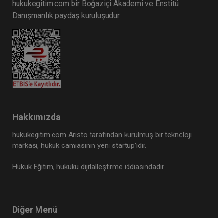
hukukegitim.com bir Boğaziçi Akademi ve Enstitü
Taşınmaz Hukuku - IV. Medeni Hukuk
Danışmanlık paydaş kuruluşudur.
Kongresi - VII. Oturum
360 TL
Sepete Ekle
Tüketici Hukuku Enstitüsü
Hakkımızda
hukukegitim.com Aristo tarafından kurulmuş bir teknoloji
markası, hukuk camiasının yeni startup’ıdır.
Hukuk Eğitim, hukuku dijitalleştirme iddiasındadır.
Çocuk Hukuku - IV. Medeni Hukuk
Kongresi - V. Oturum
Diğer Menü
Sepete Ekle