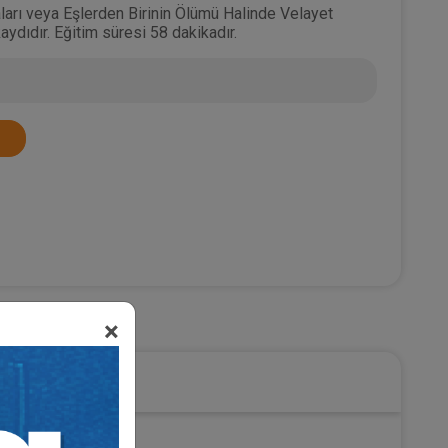
aları veya Eşlerden Birinin Ölümü Halinde Velayet
aydıdır. Eğitim süresi 58 dakikadır.
Hukuk
×