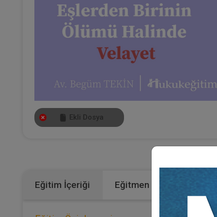
Ekli Dosya
Kateg
Eğitim İçeriği
Eğitmen