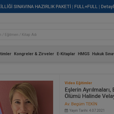
İĞİ SINAVINA HAZIRLIK PAKETİ | FULL+FULL | Detaylı Bi
timler
Kongreler & Zirveler
E-Kitaplar
HMGS
Hukuk Sınav
Video Eğitimler
Eşlerin Ayrılmaları,
Ölümü Halinde Velay
Av. Begüm TEKİN
Yayın Tarihi: 4.07.2021