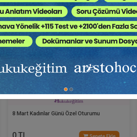
Hukuk Eğitim
8 Mart Kadınlar Günü Özel Oturumu
0 TL
Sepete Ekle