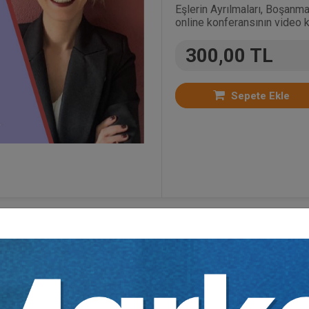
Eşlerin Ayrılmaları, Boşanm
online konferansının video k
300,00 TL
Sepete Ekle
oriler:
Aile Hukuku
,
Bütün Video Eğitimler
,
Medeni 