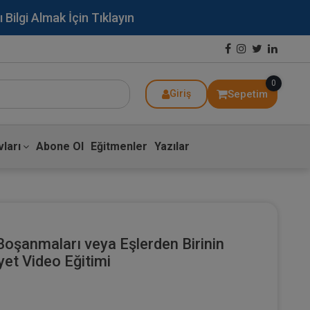
lgi Almak İçin Tıklayın
0
Sepetim
Giriş
ları
Abone Ol
Eğitmenler
Yazılar
 Boşanmaları veya Eşlerden Birinin
et Video Eğitimi