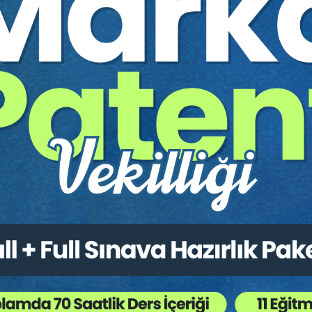
 Ölümü Halinde Velayet online konferansının video kaydıdır.