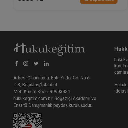
Hakk
hukuke
kurulmu
camiası
Adres: Cihannüma, Eski Yıldız Cd. No 6
Hukuk E
D:8, Beşiktaş/İstanbul
iddias
Meb Kurum Kodu: 99993431
hukukegitim.com bir Boğaziçi Akademi ve
Enstitü Danışmanlık paydaş kuruluşudur.