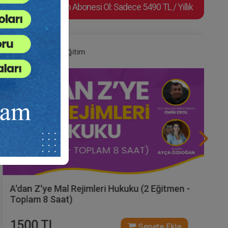
Video Eğitim Abonesi Ol: Sadece 5490 TL / Yıllık
Hukuk Eğitim
A'dan Z'ye Mal Rejimleri Hukuku (2 Eğitmen -
Toplam 8 Saat)
1500 TL
Sepete Ekle