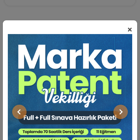
×
BENZER VIDEO EĞITIMLER
Video Eğitim Abonesi Ol: Sadece 5490 TL / Yıllık
Hukuk Eğitim
Önceki
Sonraki