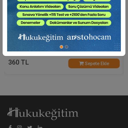
İş Yargılaması ve Usul Hukuku - II. İş Hukuku
Kongresi - I. Oturum
360 TL
Sepete Ekle