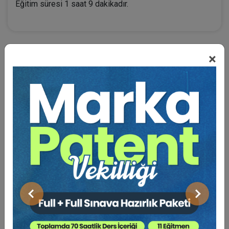
Eğitim süresi 1 saat 9 dakikadır.
×
BENZER VIDEO EĞITIMLER
Video Eğitim Abonesi Ol: Sadece 5490 TL / Yıllık
Tüketici Hukuku Enstitüsü
Önceki
Sonraki