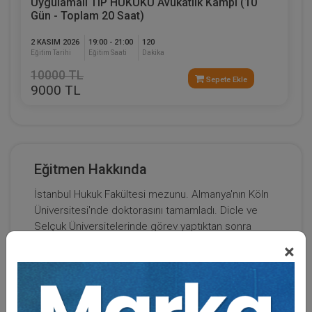
Uygulamalı TIP HUKUKU Avukatlık Kampı (10
Gün - Toplam 20 Saat)
2 KASIM 2026
19:00 - 21:00
120
Eğitim Tarihi
Eğitim Saati
Dakika
10000 TL
Sepete Ekle
9000 TL
Eğitmen Hakkında
İstanbul Hukuk Fakültesi mezunu. Almanya'nın Köln
Üniversitesi'nde doktorasını tamamladı. Dicle ve
Selçuk Üniversitelerinde görev yaptıktan sonra
Ondokuz Mayıs Üniversitesi Ali Fuad Başgil Hukuk
×
Fakültesi ve bilahare İstanbul Medeniyet
Üniversitesi Hukuk Fakültesi kurucu dekanlığına
atandı. Buradan emekli oldu. Ceza hukuku, ceza
muhakemesi ve tıp hukuku alanlarında toplam