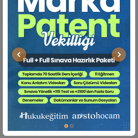
baskısı 100 ü bulan kitabı ve çok sayıda makalesi
vardır. Türkiye'nin ilk tıp hukuku yüksek lisans ve
doktora programlarını kurmuş olup, Türkiye'nin ilk Tıp
Hukuku Dergisi'nin de editörlüğünü yürütmektedir.
Her yıl düzenli olarak gerçekleştirilen ve bu sene
onbeşincisi planlanan Türk Alman Tıp Hukuku
Sempozyumlarının ve iki yılda bir düzenlenen
Uluslararası Tıp Hukuku Kongresinin eşbaşkanlığını
Önceki
Sonraki
yürütmektedir. İstanbul'da ceza ve tıp hukuku
alanlarında avukatlık yapmaktadır.
Sosyal Medya