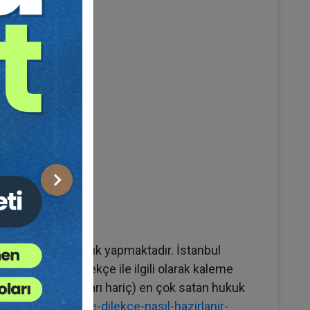
Sonraki
k serbest avukatlık yapmaktadır. İstanbul
 vermiştir. Dilekçe ile ilgili olarak kaleme
n beri (ders kitapları hariç) en çok satan hukuk
tomisi-adan-zye-dilekce-nasil-hazirlanir-