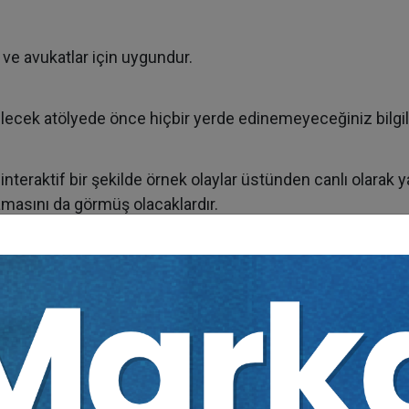
ve avukatlar için uygundur.
cek atölyede önce hiçbir yerde edinemeyeceğiniz bilgilerle
nteraktif bir şekilde örnek olaylar üstünden canlı olarak y
lamasını da görmüş olacaklardır.
sıl mahkeme dosyasına gönderileceği de gösterilecek ve 
mladıktan sonra, dört hafta ve toplam on saat süren ileri s
u atölyede katılımcılar üç temel dilekçe yazacaklar ve bu dil