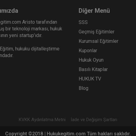
ımızda
Diğer Menü
gitim.com Aristo tarafından
SSS
ş bir teknoloji markası, hukuk
Geçmiş Eğitimler
nın yeni startup’ıdır.
Kurumsal Eğitimler
ğitim, hukuku dijitalleştirme
Kuponlar
ındadır.
Hukuk Oyun
Basılı Kitaplar
HUKUK TV
Blog
KVKK Aydınlatma Metni
İade ve Değişim Şartları
Copyright ©2018 | Hukukegitim.com Tüm hakları saklıdır.