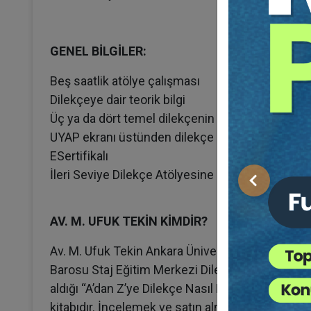
GENEL BİLGİLER:
Beş saatlik atölye çalışması
Dilekçeye dair teorik bilgi
Üç ya da dört temel dilekçenin canlı olarak yazı
UYAP ekranı üstünden dilekçe gönderimi
ESertifikalı
İleri Seviye Dilekçe Atölyesine katılma imkanı
Önceki
AV. M. UFUK TEKİN KİMDİR?
Av. M. Ufuk Tekin Ankara Üniversitesi Hukuk Fakü
Barosu Staj Eğitim Merkezi Dilekçe eğitmenidir. 
aldığı “A’dan Z’ye Dilekçe Nasıl Hazırlanır - Bir 
kitabıdır. İncelemek ve satın almak için linki tıkla