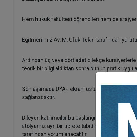
Hem hukuk fakültesi öğrencileri hem de stajyer 
Eğitmenimiz Av. M. Ufuk Tekin tarafından yürütüle
Ardından üç veya dört adet dilekçe kursiyerlerle i
teorik bir bilgi aldıktan sonra bunun pratik uygu
Son aşamada UYAP ekranı üstünden dilekçenin na
sağlanacaktır.
Dileyen katılımcılar bu başlangıç atölyesini tama
atölyemiz ayrı bir ücrete tabidir). İleri seviye b
tarafından yorumlanacaktır.