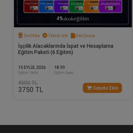
Sertifika
Tekrar İzle
Ekli Dosya
İşçilik Alacaklarında İspat ve Hesaplama
Eğitim Paketi (6 Eğitim)
15 EYLÜL 2026
18:59
Eğitim Tarihi
Eğitim Saati
4500 TL
Sepete Ekle
3750 TL