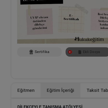
Sertifika
Ekli Dosya
Eğitmen
Eğitim İçeriği
Taksit Ta
DİLEKÇEYLE TANIŞMA ATÖLYESİ