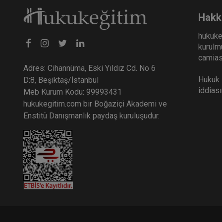
Hakk
hukuke
kurulmu
camiası
Adres: Cihannüma, Eski Yıldız Cd. No 6
Hukuk E
D:8, Beşiktaş/İstanbul
iddias
Meb Kurum Kodu: 99993431
hukukegitim.com bir Boğaziçi Akademi ve
Enstitü Danışmanlık paydaş kuruluşudur.