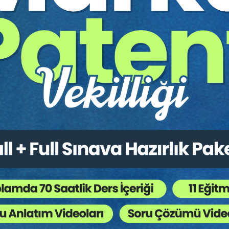
lması
ltesi mezunu olup 24 yıldır İstanbul Barosuna bağlı olara
Çok sayıda baroda ve hukuk fakültesinde dilekçe seminerleri
Dilekçenin Anatomisi” isimli kitabı yayımlandığı 2018 yılında
yabilirsiniz:
https://www.hukukfuar.com/bir-dilekcenin-ana