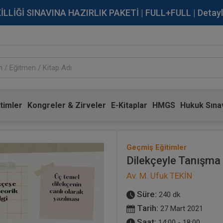
İĞİ SINAVINA HAZIRLIK PAKETİ | FULL+FULL | Detaylı Bi
timler
Kongreler & Zirveler
E-Kitaplar
HMGS
Hukuk Sınav
Geçmiş Eğitimler
Dilekçeyle Tanışma 
Av. M. Ufuk TEKİN
Süre:
240 dk
Tarih:
27 Mart 2021
Saat:
14:00 - 18:00