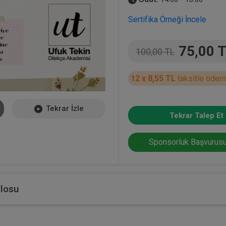
Sertifika Örneği İncele
75,00 
100,00 TL
12 x 8,55 TL
taksitle ödem
Tekrar İzle
Tekrar Talep Et
Sponsorluk Başvurusu
blosu