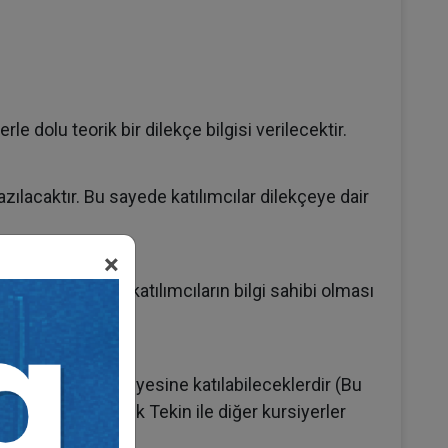
 dolu teorik bir dilekçe bilgisi verilecektir.
azılacaktır. Bu sayede katılımcılar dilekçeye dair
×
bu konuda da katılımcıların bilgi sahibi olması
eviye dilekçe atölyesine katılabileceklerdir (Bu
ekçeler Av. M. Ufuk Tekin ile diğer kursiyerler