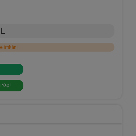
TL
e imkânı.
 Yap!