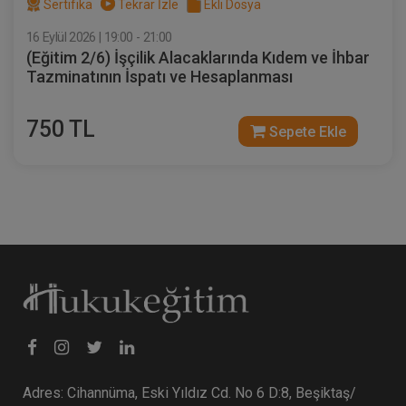
Sertifika
Tekrar İzle
Ekli Dosya
16 Eylül 2026 | 19:00 - 21:00
(Eğitim 2/6) İşçilik Alacaklarında Kıdem ve İhbar
Tazminatının İspatı ve Hesaplanması
750 TL
Sepete Ekle
Adres: Cihannüma, Eski Yıldız Cd. No 6 D:8, Beşiktaş/