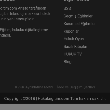
gitim.com Aristo tarafından
SSS
ş bir teknoloji markası, hukuk
Geçmiş Eğitimler
r Dilekçenin Anatomisi
nın yeni startup’ıdır.
deo Eğitimi
Kurumsal Eğitimler
Sepete Ekle
00
ğitim, hukuku dijitalleştirme
Kuponlar
ındadır.
L
Hukuk Oyun
Basılı Kitaplar
HUKUK TV
Blog
KVKK Aydınlatma Metni
İade ve Değişim Şartları
Copyright ©2018 | Hukukegitim.com Tüm hakları saklıdır.