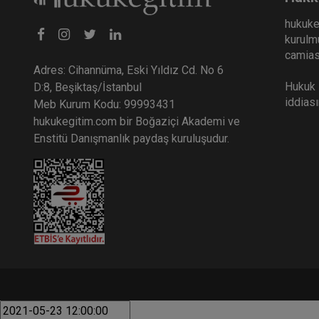
hukuke
kurulmu
Bi
camiası
Vi
Adres: Cihannüma, Eski Yıldız Cd. No 6
3
Hukuk E
D:8, Beşiktaş/İstanbul
iddias
Meb Kurum Kodu: 99993431
T
hukukegitim.com bir Boğaziçi Akademi ve
Enstitü Danışmanlık paydaş kuruluşudur.