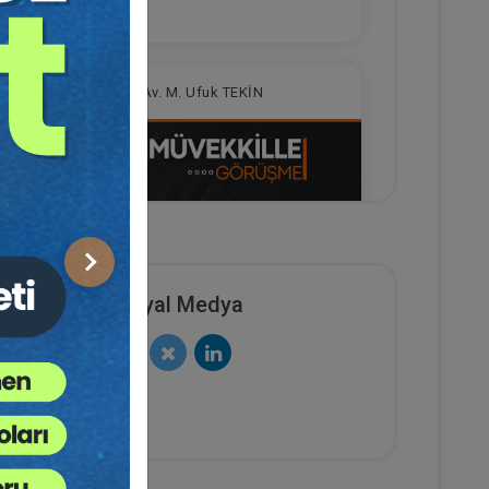
Av. M. Ufuk TEKİN
Sonraki
Sosyal Medya
Müvekkille Görüşme Video
Eğitimi
e Ekle
Sepete Ekle
300
TL