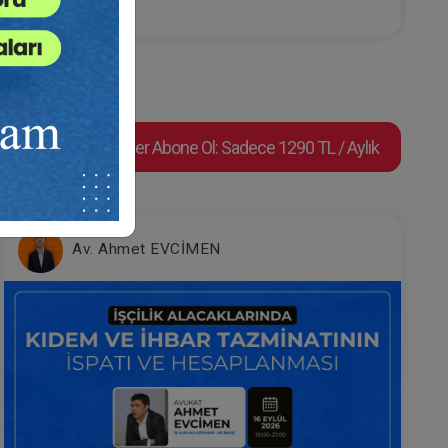
Av. M. Ufuk TEKİN
Süper Abone Ol: Sadece 1290 TL / Aylık
eo
Dilekçe 101 Video Eğitimi
Av. Ahmet EVCİMEN
e Ekle
Sepete Ekle
300
TL
Av. M. Ufuk TEKİN