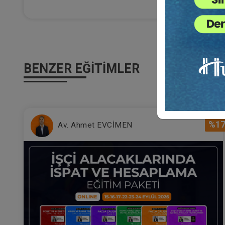
İstanbul Barosu "Meslek İçi Eğitim Merkezi" ile "
İstanbul Ünveristesi AUZEF Felsefe bölümü öğren
TBB dilekçe eğitmenidir. Barolarda ve hukuk fakü
Dilekçe ile ilgili olarak kaleme aldığı “Bir Dilekçen
Kızıl Meşe isminde bir öykü kitabı bulunmaktadır.
Av. Begüm Tekin ile evlidir. Bir kız çocukları vardır
BENZER EĞITIMLER
Mü
Eğ
%1
Av. Ahmet EVCİMEN
3
T