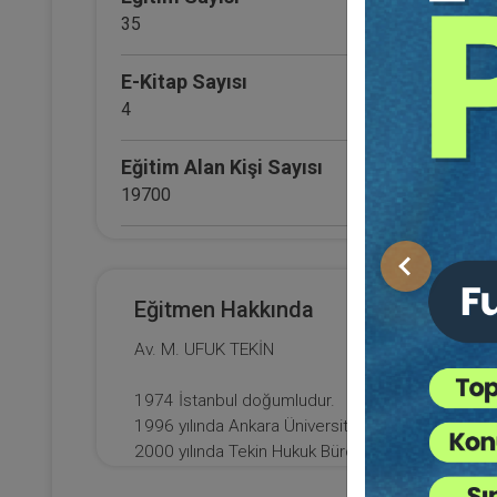
35
E-Kitap Sayısı
4
Eğitim Alan Kişi Sayısı
19700
E-Kitap Alan Kişi Sayısı
Önceki
2495
Eğitmen Hakkında
Di
Makale Sayısı
Av. M. UFUK TEKİN
0
AR
1974 İstanbul doğumludur.
1996 yılında Ankara Üniversitesi Hukuk Fakültes
2000 yılında Tekin Hukuk Bürosunu kurdu ve hale
İstanbul Barosu TBB Delegesidir.