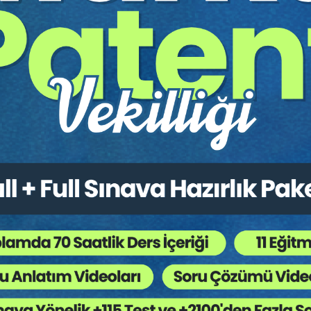
Av. M. Ufuk TEKİN
Av. M. Ufuk TEKİN
lekçe 101
Müvekkille Görüşme
MAĞANIMIZDIR
Sepete Ekle
Sepet
300
TL
inden mezun oldu.
n bu büroda serbest avukatlık yapmaktadır.