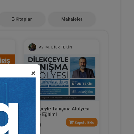
E-Kitaplar
Makaleler
Av. M. Ufuk TEKİN
×
Dilekçeyle Tanışma Atölyesi
e
Video Eğitimi
e Ekle
Sepete Ekle
300
TL