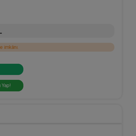
L
e imkânı.
 Yap!