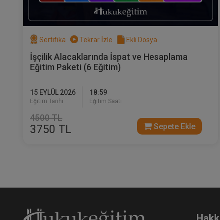
Sertifika
Tekrar İzle
Ekli Dosya
İşçilik Alacaklarında İspat ve Hesaplama
Eğitim Paketi (6 Eğitim)
Mü
Eğ
15 EYLÜL 2026
18:59
3
Eğitim Tarihi
Eğitim Saati
T
4500 TL
Sepete Ekle
3750 TL
Hakk