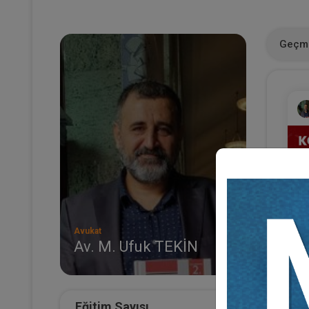
Geçmi
Avukat
Av. M. Ufuk TEKİN
Ko
Mü
3
T
Eğitim Sayısı