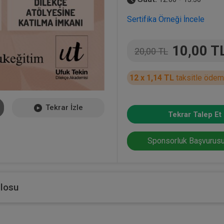
Sertifika Örneği İncele
10,00 T
20,00 TL
12 x 1,14 TL
taksitle ödem
Tekrar İzle
Tekrar Talep Et
Sponsorluk Başvurusu
blosu