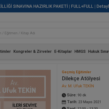
İĞİ SINAVINA HAZIRLIK PAKETİ | FULL+FULL | Detaylı Bi
timler
Kongreler & Zirveler
E-Kitaplar
HMGS
Hukuk Sınav
Geçmiş Eğitimler
Dilekçe Atölyesi
Av. M. Ufuk TEKİN
Süre:
90 dk
Tarih:
23 Mayıs 2021
Saat:
12:00 - 13:30