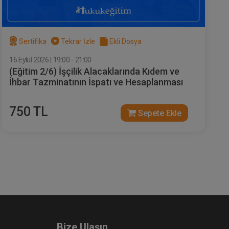
Sertifika
Tekrar İzle
Ekli Dosya
16 Eylül 2026 | 19:00 - 21:00
(Eğitim 2/6) İşçilik Alacaklarında Kıdem ve
eo
Dilekçe 101 Video Eğitimi
İhbar Tazminatının İspatı ve Hesaplanması
e Ekle
Sepete Ekle
180
750 TL
Sepete Ekle
TL
Bize Ulaşın