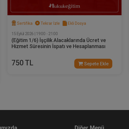
Sertifika
Tekrar İzle
Ekli Dosya
15 Eylül 2026 | 19:00 - 21:00
(Eğitim 1/6) İşçilik Alacaklarında Ücret ve
vekkille Görüşme Video
Müvekkille Görüşme Vid
Hizmet Süresinin İspatı ve Hesaplanması
itimi
Eğitimi
Sepete Ekle
Sepet
00
300
750 TL
Sepete Ekle
L
TL
Av. M. Ufuk TEKİN
ımızda
Diğer Menü