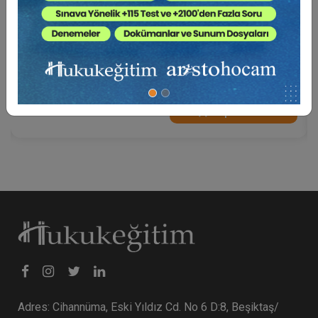
A'dan Z'ye Tebligat Hukuku (2 Video - Toplam 6
Saat)
1500 TL
Sepete Ekle
Adres: Cihannüma, Eski Yıldız Cd. No 6 D:8, Beşiktaş/