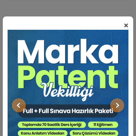
×
BENZER VIDEO EĞITIMLER
Video Eğitim Abonesi Ol: Sadece 5490 TL / Yıllık
Dr. Öğr. Üyesi Ramazan KORKMAZ
Önceki
Sonraki