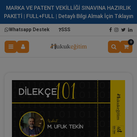
MARKA VE PATENT VEKİLLİĞİ SINAVINA HAZIRLIK
PAKETİ | FULL+FULL | Detaylı Bilgi Almak İçin Tıklayın
Whatsapp Destek
SSS
0