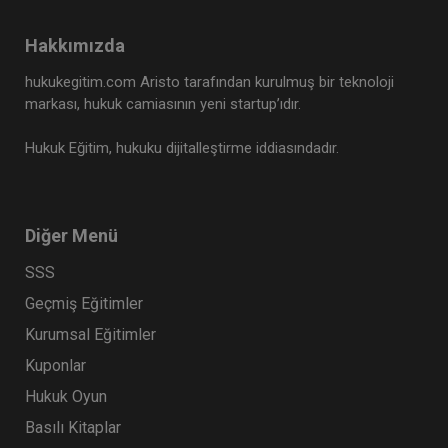
Hakkımızda
Av. M. Ufuk TEKİN
hukukegitim.com Aristo tarafından kurulmuş bir teknoloji
markası, hukuk camiasının yeni startup’ıdır.
Hukuk Eğitim, hukuku dijitalleştirme iddiasındadır.
Diğer Menü
SSS
Müvekkille Görüşme Video Eğitimi
Geçmiş Eğitimler
Kurumsal Eğitimler
300 TL
Sepete Ekle
Kuponlar
Hukuk Oyun
Basılı Kitaplar
Av. M. Ufuk TEKİN