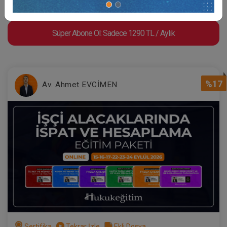
Av. M. Ufuk TEKİN
Süper Abone Ol: Sadece 1290 TL / Aylık
%17
Av. Ahmet EVCİMEN
Müvekkille Görüşme
300 TL
Sepete Ekle
Av. M. Ufuk TEKİN
Sertifika
Tekrar İzle
Ekli Dosya