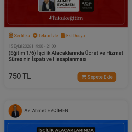
Müvekkille Görüşme Video Eğitimi
Sertifika
Tekrar İzle
Ekli Dosya
15 Eylül 2026 | 19:00 - 21:00
300 TL
Sepete Ekle
(Eğitim 1/6) İşçilik Alacaklarında Ücret ve Hizmet
Süresinin İspatı ve Hesaplanması
750 TL
Av. M. Ufuk TEKİN
Sepete Ekle
Av. Ahmet EVCİMEN