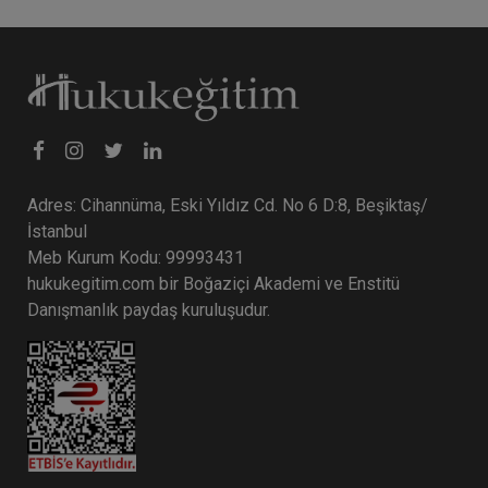
300 TL
Sepete Ekle
Av. M. Ufuk TEKİN
Adres: Cihannüma, Eski Yıldız Cd. No 6 D:8, Beşiktaş/
İstanbul
Meb Kurum Kodu: 99993431
hukukegitim.com bir Boğaziçi Akademi ve Enstitü
Danışmanlık paydaş kuruluşudur.
Müvekkille Görüşme Video Eğitimi
300 TL
Sepete Ekle