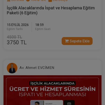
İşçilik Alacaklarında İspat ve Hesaplama Eğitim
Paketi (6 Eğitim)
15 EYLÜL 2026
18:59
Eğitim Tarihi
Eğitim Saati
4500 TL
Sepete Ekle
3750 TL
Müvekkille Görüşme Video Eğitimi
300 TL
Sepete Ekle
Av. Ahmet EVCİMEN
Av. M. Ufuk TEKİN