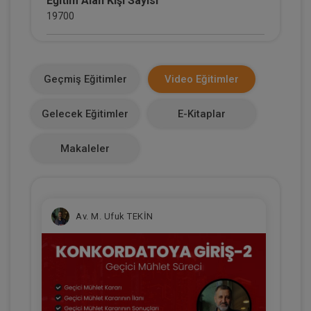
Eğitim Alan Kişi Sayısı
19700
E-Kitap Alan Kişi Sayısı
2495
Geçmiş Eğitimler
Video Eğitimler
Makale Sayısı
Gelecek Eğitimler
E-Kitaplar
0
Makaleler
Av. M. Ufuk TEKİN