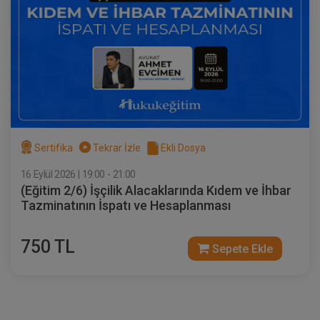
Müvekkille Görüşme Video Eğitimi
300 TL
Sepete Ekle
Av. M. Ufuk TEKİN
Sertifika
Tekrar İzle
Ekli Dosya
16 Eylül 2026 | 19:00 - 21:00
(Eğitim 2/6) İşçilik Alacaklarında Kıdem ve İhbar
Tazminatının İspatı ve Hesaplanması
750 TL
Sepete Ekle
Dilekçe 101 Video Eğitimi