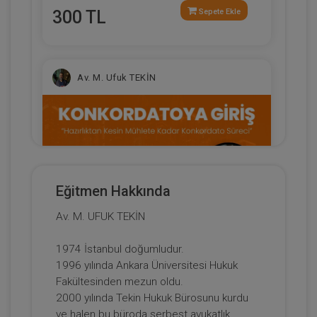
300 TL
Sepete Ekle
Av. M. Ufuk TEKİN
Eğitmen Hakkında
Av. M. UFUK TEKİN
Konkordatoya Giriş: Hazırlıktan Kesin
1974 İstanbul doğumludur.
Mühlete Kadar Konkordato Süreci Video
1996 yılında Ankara Üniversitesi Hukuk
Eğitimi
300 TL
Sepete Ekle
Fakültesinden mezun oldu.
2000 yılında Tekin Hukuk Bürosunu kurdu
ve halen bu büroda serbest avukatlık