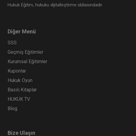
Hukuk Eğitim, hukuku dijitalleştirme iddiasındadır.
Diğer Menü
SSS
Müvekkille Görüşme Video Eğitimi
Geçmiş Eğitimler
Kurumsal Eğitimler
300 TL
Sepete Ekle
Kuponlar
Hukuk Oyun
Basılı Kitaplar
Av. M. Ufuk TEKİN
HUKUK TV
Blog
Bize Ulaşın