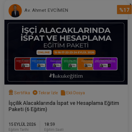
%17
Av. Ahmet EVCİMEN
Müvekkille Görüşme
300 TL
Sepete Ekle
Av. M. Ufuk TEKİN
Sertifika
Tekrar İzle
Ekli Dosya
İşçilik Alacaklarında İspat ve Hesaplama Eğitim
Paketi (6 Eğitim)
15 EYLÜL 2026
18:59
Eğitim Tarihi
Eğitim Saati