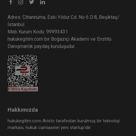
Adres: Cihannüma, Eski Yıldız Cd. No 6 D:8, Beşiktaş/
İstanbul
Meb Kurum Kodu: 99993431
hukukegitim.com bir Boğaziçi Akademi ve Enstitü
Danışmanlık paydaş kuruluşudur.
Müvekkille Görüşme Video Eğitimi
300 TL
Sepete Ekle
Hakkımızda
Av. M. Ufuk TEKİN
hukukegitim.com Aristo tarafından kurulmuş bir teknoloji
markası, hukuk camiasının yeni startup’ıdır.