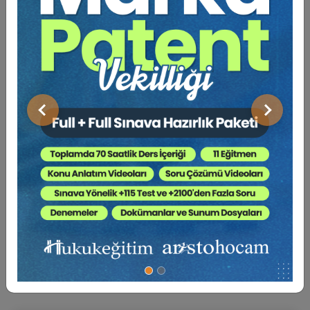
Sosyal Medya
Önceki
Sonraki
Dilekçe 101
ARMAĞANIMIZDIR
Sepete Ekle
BENZER EĞITIMLER
Av. M. Ufuk TEKİN
Süper Abone Ol: Sadece 1290 TL / Aylık