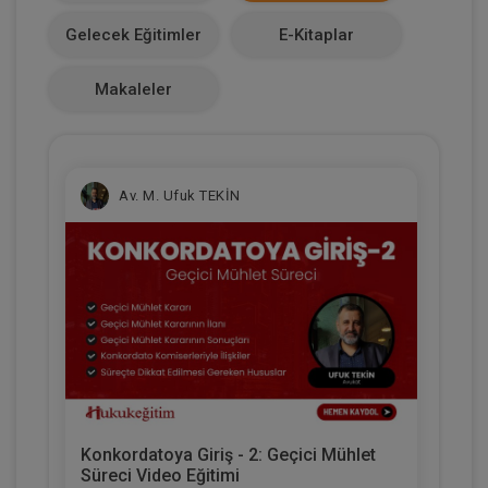
Makale Sayısı
Gelecek Eğitimler
E-Kitaplar
0
Makaleler
Av. M. Ufuk TEKİN
Konkordatoya Giriş - 2: Geçici Mühlet
Süreci Video Eğitimi