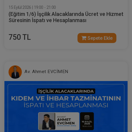
15 Eylül 2026 | 19:00 - 21:00
300 TL
Sepete Ekle
(Eğitim 1/6) İşçilik Alacaklarında Ücret ve Hizmet
Süresinin İspatı ve Hesaplanması
750 TL
Av. M. Ufuk TEKİN
Sepete Ekle
Av. Ahmet EVCİMEN
Müvekkille Görüşme Video Eğitimi
300 TL
Sepete Ekle