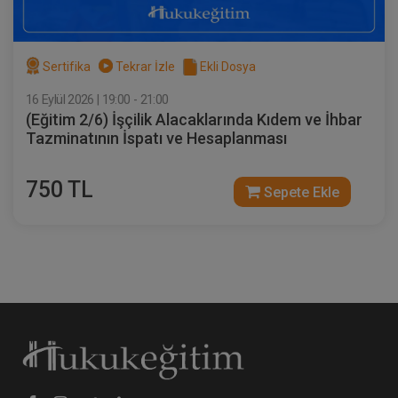
Av. M. Ufuk TEKİN
Sertifika
Tekrar İzle
Ekli Dosya
16 Eylül 2026 | 19:00 - 21:00
(Eğitim 2/6) İşçilik Alacaklarında Kıdem ve İhbar
Tazminatının İspatı ve Hesaplanması
750 TL
Sepete Ekle
Dilekçe 101 Video Eğitimi
300 TL
Sepete Ekle
Av. M. Ufuk TEKİN