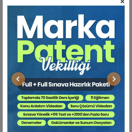
×
balık vermek yerine balık tutmayı öğretmeyi
amaçlamaktadır.
Umuyorum ki bu kitabı okuyan avukatlar dilekçe
yazarken hangi hususlara dikkat etmeleri gerektiğini,
dilekçe konusunda doğru zannedilen yanlışların neler
olduğunu bileceklerdir ve özünde
dilekçeyi nasıl
yazacaklarının
bilgisine sahip olacaklardır.
Eserin tüm avukatlara fayda sağlamasını umuyorum.
Önceki
Sonraki
6. BASKIYA ÖN SÖZ
Kitabımın hukuk alanında klasikleşmiş bir eser haline
gelişini büyük bir keyif ve gururla izliyorum.
Bu aynı zamanda bana her yeni baskıda kitabı bir adım
daha ileri götürmek konusunda bir sorumluluk yüklüyor.
Bu sebeple bu baskıda da birtakım ekleme, çıkarma ve