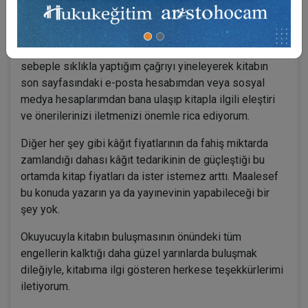
düzeltmeler yaptım.
Kitabı bir adım daha ileriye taşımanın bir yönünün de
kitaptaki hataları gidermek olduğunun bilincindeyim. Bu
sebeple sıklıkla yaptığım çağrıyı yineleyerek kitabın
son sayfasındaki e-posta hesabımdan veya sosyal
medya hesaplarımdan bana ulaşıp kitapla ilgili eleştiri
ve önerilerinizi iletmenizi önemle rica ediyorum.
Diğer her şey gibi kâğıt fiyatlarının da fahiş miktarda
zamlandığı dahası kâğıt tedarikinin de güçleştiği bu
ortamda kitap fiyatları da ister istemez arttı. Maalesef
bu konuda yazarın ya da yayınevinin yapabileceği bir
şey yok.
Okuyucuyla kitabın buluşmasının önündeki tüm
engellerin kalktığı daha güzel yarınlarda buluşmak
dileğiyle, kitabıma ilgi gösteren herkese teşekkürlerimi
iletiyorum.