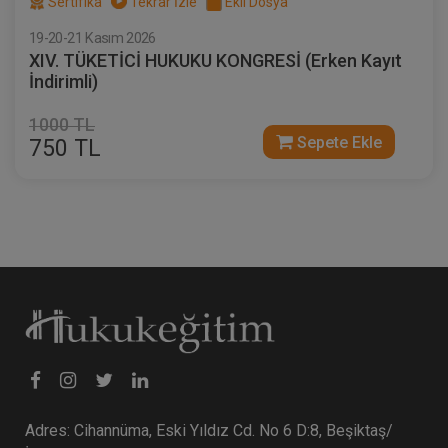
Sertifika
Tekrar İzle
Ekli Dosya
19-20-21 Kasım 2026
XIV. TÜKETİCİ HUKUKU KONGRESİ (Erken Kayıt
İndirimli)
1000 TL
Sepete Ekle
750 TL
Adres: Cihannüma, Eski Yıldız Cd. No 6 D:8, Beşiktaş/