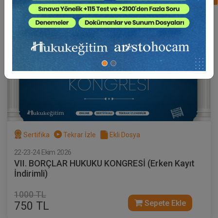
Sertifika
Tekrar İzle
Ekli Dosya
22-23-24 Ekim 2026
VII. BORÇLAR HUKUKU KONGRESİ (Erken Kayıt
İndirimli)
1000 TL
Sepete Ekle
750 TL