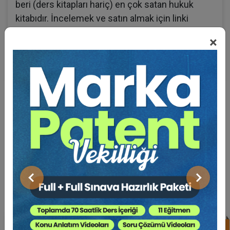
beri (ders kitapları hariç) en çok satan hukuk
kitabıdır. İncelemek ve satın almak için linki
tıklayabilirsiniz:
https://www.hukukfuar.com/bir-
×
dilekcenin-anatomisi-adan-zye-dilekce-nasil-
hazirlanir-aristo-yayinevi-m-ufuk-tekin
BENZER EĞITIMLER
Süper Abone Ol: Sadece 1290 TL / Aylık
Önceki
Sonraki
%25
Tüketici Hukuku Enstitüsü