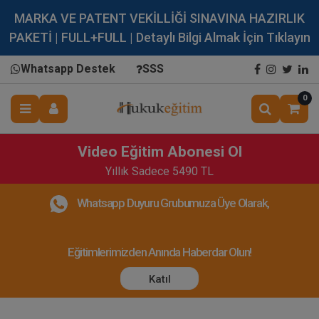
MARKA VE PATENT VEKİLLİĞİ SINAVINA HAZIRLIK
PAKETİ | FULL+FULL | Detaylı Bilgi Almak İçin Tıklayın
Whatsapp Destek
SSS
0
Video Eğitim Abonesi Ol
Yıllık Sadece 5490 TL
Whatsapp Duyuru Grubumuza Üye Olarak,
Eğitimlerimizden Anında Haberdar Olun!
Katıl