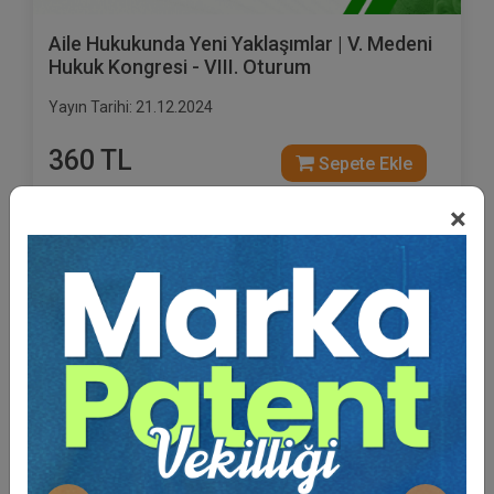
Aile Hukukunda Yeni Yaklaşımlar | V. Medeni
Hukuk Kongresi - VIII. Oturum
Yayın Tarihi: 21.12.2024
360 TL
Sepete Ekle
×
Tüketici Hukuku Enstitüsü