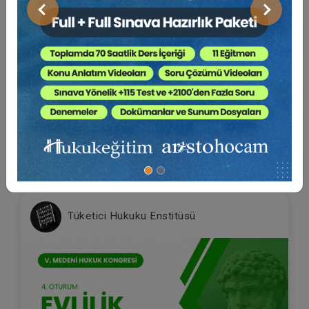
Önceki
Sonraki
V. Medeni Hukuk Kongresi - Tüm Oturumlar -
8 Oturum (Toplam 17 Saat)
Yayın Tarihi: 21.12.2023
1920 TL
Sepete Ekle
Tüketici Hukuku Enstitüsü