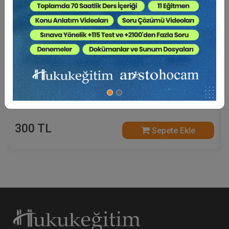
Güncel Gelişmelerle Malpraktis Davaları Video
Eğitimi
300 TL
Sepete Ekle