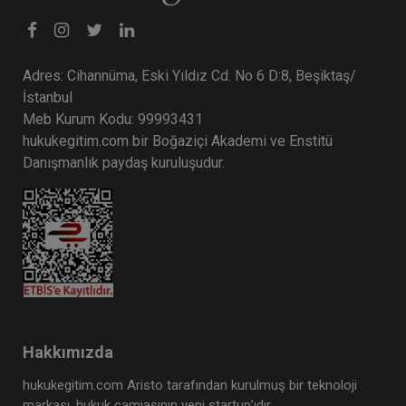
Adres: Cihannüma, Eski Yıldız Cd. No 6 D:8, Beşiktaş/
İstanbul
Meb Kurum Kodu: 99993431
hukukegitim.com bir Boğaziçi Akademi ve Enstitü
Danışmanlık paydaş kuruluşudur.
Hakkımızda
hukukegitim.com Aristo tarafından kurulmuş bir teknoloji
markası, hukuk camiasının yeni startup’ıdır.