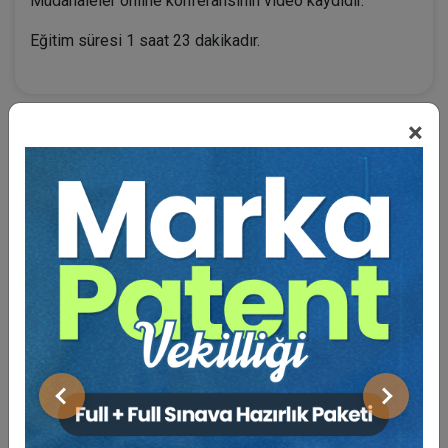
Müdahaleler online konferansının video kaydıdır.
Eğitim süresi 1 saat 23 dakikadır.
×
BENZER VIDEO EĞITIMLER
Video Eğitim Abonesi Ol: Sadece 5490 TL / Yıllık
Dr. Ögr. Üyesi Kemale ASLAN
Önceki
Sonraki