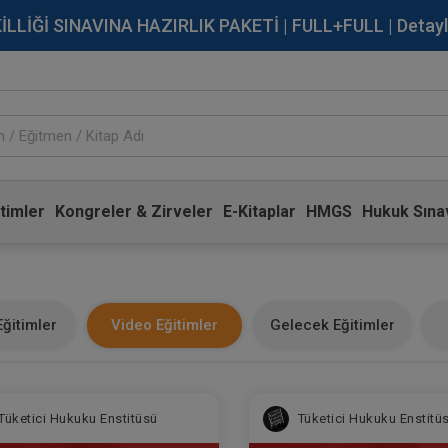
İĞİ SINAVINA HAZIRLIK PAKETİ | FULL+FULL | Detaylı Bi
timler
Kongreler & Zirveler
E-Kitaplar
HMGS
Hukuk Sınav
ğitimler
Video Eğitimler
Gelecek Eğitimler
Tüketici Hukuku Enstitüsü
Tüketici Hukuku Enstitü