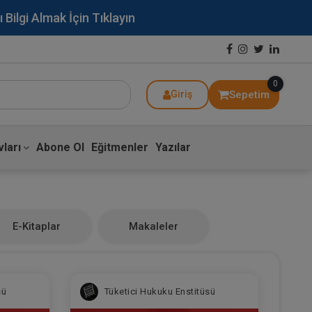
lgi Almak İçin Tıklayın
0
Sepetim
Giriş
ları
Abone Ol
Eğitmenler
Yazılar
E-Kitaplar
Makaleler
sü
Tüketici Hukuku Enstitüsü