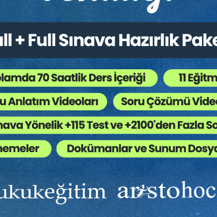
 Mülkiyet Hukuku - IV. Ticaret
Sigorta Hukuku - IV. Ticar
ku Kongresi - XI. Oturum
Hukuku Kongresi - IX. Ot
Sepete Ekle
Sep
0
360
TL
Tüketici Hukuku Enstitüsü
Tüketici Hukuku Enstitü
Ekibinizin hukuk bilgisini yükseltin, kaliteli içeriklerle si
yardımcı olmaya hazırız!
Ekibinize, Hukuk Eğitim’in birbirinden kaliteli eğitimlerin
sınırsız erişim imkanı sunun.