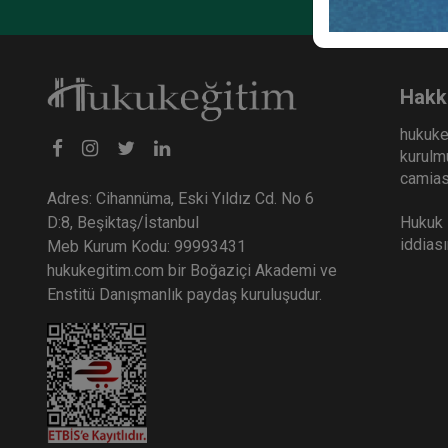
Anoni
Huku
36
Hakk
TL
hukuke
kurulmu
camiası
Adres: Cihannüma, Eski Yıldız Cd. No 6
Hukuk E
D:8, Beşiktaş/İstanbul
iddias
Meb Kurum Kodu: 99993431
hukukegitim.com bir Boğaziçi Akademi ve
Enstitü Danışmanlık paydaş kuruluşudur.
Ticar
Ticar
Otur