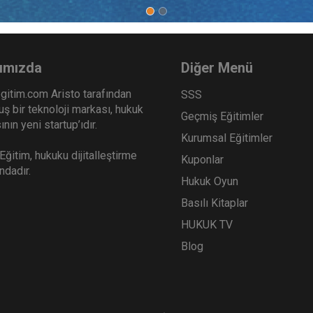
m Şirketler - 3 - IV. Ticaret
Anonim Şirketler - 1 - IV. 
ku Kongresi - VIII. Oturum
Hukuku Kongresi - VI. Ot
Sepete Ekle
Sep
0
360
ımızda
Diğer Menü
TL
gitim.com Aristo tarafından
SSS
ş bir teknoloji markası, hukuk
Geçmiş Eğitimler
nın yeni startup’ıdır.
Kurumsal Eğitimler
Tüketici Hukuku Enstitüsü
Tüketici Hukuku Enstitü
ğitim, hukuku dijitalleştirme
Kuponlar
ındadır.
Hukuk Oyun
Basılı Kitaplar
HUKUK TV
Blog
i İşletme Hukuku - 2 - IV.
Rekabet Hukuku - IV. Tica
et Hukuku Kongresi - III.
Hukuku Kongresi - I. Otu
um