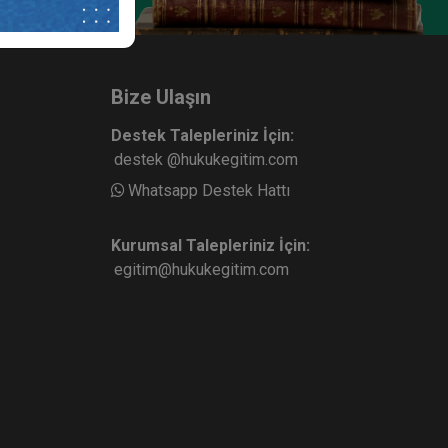
Ticaret
Anonim Şirketler - 2 - IV. Ticaret
urum
Hukuku Kongresi - VII. Oturum
ete Ekle
Sepete Ekle
360
Bize Ulaşın
TL
Destek Talepleriniz İçin:
destek @hukukegitim.com
Whatsapp Destek Hattı
sü
Tüketici Hukuku Enstitüsü
Kurumsal Talepleriniz İçin:
egitim@hukukegitim.com
ret
Şirketler Hukuku - 1 - IV. Ticaret
rum
Hukuku Kongresi - IV. Oturum