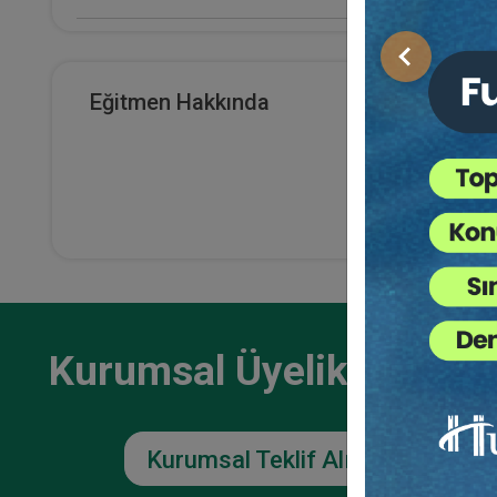
E-Kitap Alan Kişi Sayısı
Önceki
18
Eğitmen Hakkında
Fikri
Makale Sayısı
Huku
0
36
TL
Kurumsal Üyelikler İçin
Kurumsal Teklif Alın