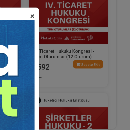
×
aret
IV. Ticaret Hukuku Kongresi -
urum
Tüm Oturumlar (12 Oturum)
ete Ekle
Sepete Ekle
2592
TL
sü
Tüketici Hukuku Enstitüsü