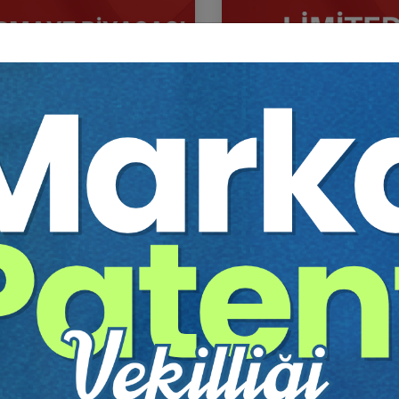
aye Piyasası Hukuku - IV.
Limited Şirketler - IV. Tic
et Hukuku Kongresi - XII.
Hukuku Kongresi - X. Ot
um
Sepete Ekle
Sep
0
360
TL
Tüketici Hukuku Enstitüsü
Tüketici Hukuku Enstitü