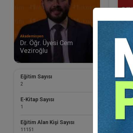
Akademisyen
Dr. Öğr. Üyesi Cem
Veziroğlu
Serm
Ticar
Otur
36
TL
Eğitim Sayısı
2
E-Kitap Sayısı
1
Eğitim Alan Kişi Sayısı
11151