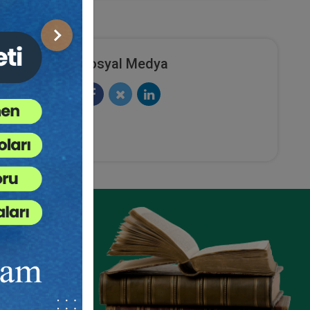
Sonraki
Sosyal Medya
et
Şirketler Hukuku - 2 - IV. Ticaret
urum
Hukuku Kongresi - V. Oturum
ete Ekle
Sepete Ekle
360
TL
sü
Tüketici Hukuku Enstitüsü
ze
e