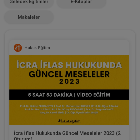
Gelecek Eğitimler
E-Kitaplar
0
Makaleler
Hukuk Eğitim
İcra İflas Hukukunda Güncel Meseleler 2023 (2
Oturum)