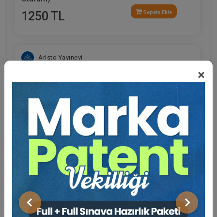
1250 TL
Sepete Ekle
Aristo Yayınevi
×
Eğitmen Hakkında
Sosyal Medya
II. Boşanma Davaları Zirvesi Video Kaydı
Önceki
Sonraki
900 TL
Sepete Ekle