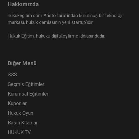
Tüketici Hukuku Enstitüsü
Hakkımızda
hukukegitim.com Aristo tarafından kurulmuş bir teknoloji
markası, hukuk camiasının yeni startup’ıdır.
Hukuk Eğitim, hukuku dijitalleştirme iddiasındadır.
Diğer Menü
SSS
Geçmiş Eğitimler
Medeni Hukuk Kongresi - X. Oturum: Miras
Hukuku Video Kaydı
Kurumsal Eğitimler
360 TL
Sepete Ekle
Kuponlar
Hukuk Oyun
Basılı Kitaplar
Tüketici Hukuku Enstitüsü
HUKUK TV