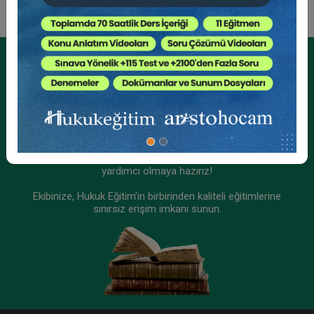
Aristo Yayınevi
Kurumsal Üyelikler İçin
Kurumsal Teklif Alın
Ekibinizin hukuk bilgisini yükseltin, kaliteli içeriklerle size
yardımcı olmaya hazırız!
Ekibinize, Hukuk Eğitim’in birbirinden kaliteli eğitimlerine
sınırsız erişim imkanı sunun.
Tasarrufun İptali Davası Zirvesi Video Kaydı
900 TL
Sepete Ekle