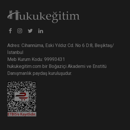
Tüketici Hukuku Enstitüsü
Adres: Cihannüma, Eski Yıldız Cd. No 6 D:8, Beşiktaş/
İstanbul
Meb Kurum Kodu: 99993431
hukukegitim.com bir Boğaziçi Akademi ve Enstitü
Danışmanlık paydaş kuruluşudur.
Medeni Hukuk Kongresi Video Paketi (11 Oturum
Video)
2160 TL
Sepete Ekle