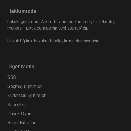
Hakkımızda
hukukegitim.com Aristo tarafından kurulmuş bir teknoloji
markası, hukuk camiasının yeni startup’ıdır.
Hukuk Eğitim, hukuku dijitalleştirme iddiasındadır.
9. Tüketici Hukuku Kongresi - XI. Oturum:
Diğer Menü
OTOMOTİV SEKTÖRÜNDE TÜKETİCİ HUKUKU VE
UYGULAMALARI Video Kaydı
SSS
360 TL
Sepete Ekle
Geçmiş Eğitimler
Kurumsal Eğitimler
Kuponlar
Tüketici Hukuku Enstitüsü
Hukuk Oyun
Basılı Kitaplar