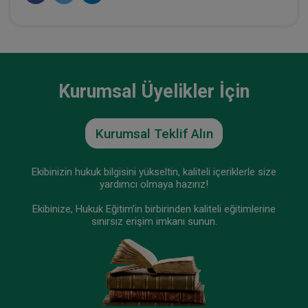
Tüketici Hukuku Enstitüsü
Kurumsal Üyelikler İçin
Kurumsal Teklif Alın
Ekibinizin hukuk bilgisini yükseltin, kaliteli içeriklerle size
yardımcı olmaya hazırız!
9. Tüketici Hukuku Kongresi Video Paketi (11
Ekibinize, Hukuk Eğitim’in birbirinden kaliteli eğitimlerine
Oturum Video)
sınırsız erişim imkanı sunun.
2160 TL
Sepete Ekle
Tüketici Hukuku Enstitüsü