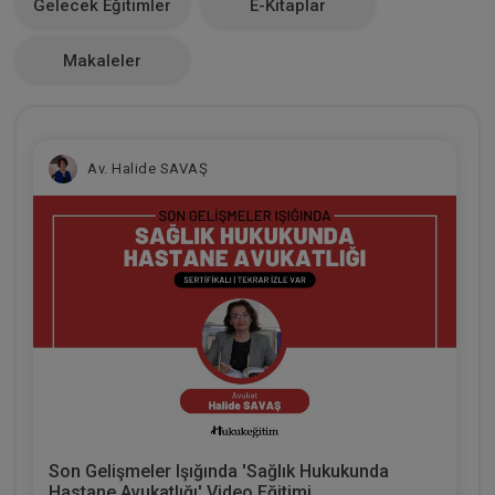
Gelecek Eğitimler
E-Kitaplar
0
Makaleler
Av. Halide SAVAŞ
Son Gelişmeler Işığında 'Sağlık Hukukunda
Hastane Avukatlığı' Video Eğitimi