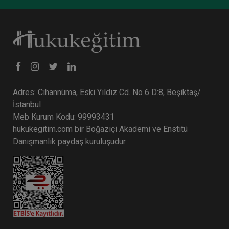
Adres: Cihannüma, Eski Yıldız Cd. No 6 D:8, Beşiktaş/
İstanbul
Meb Kurum Kodu: 99993431
hukukegitim.com bir Boğaziçi Akademi ve Enstitü
9. Tüketici Hukuku Kongresi - X. Oturum: İNŞAAT
SEKTÖRÜNDE TÜKETİCİ HUKUKU VE
Danışmanlık paydaş kuruluşudur.
UYGULAMALARI Video Kaydı
360 TL
Sepete Ekle
Tüketici Hukuku Enstitüsü