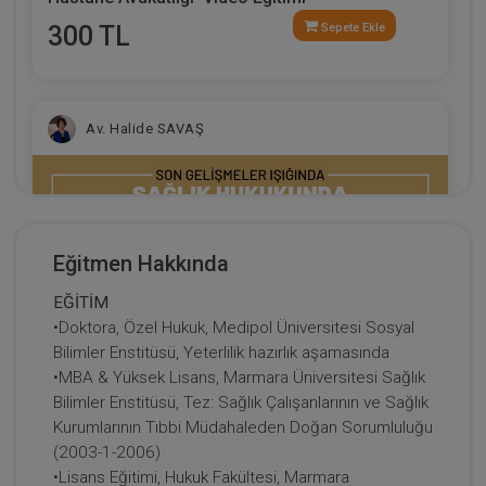
300 TL
Sepete Ekle
Av. Halide SAVAŞ
Eğitmen Hakkında
EĞİTİM
•Doktora, Özel Hukuk, Medipol Üniversitesi Sosyal
Bilimler Enstitüsü, Yeterlilik hazırlık aşamasında
•MBA & Yüksek Lisans, Marmara Üniversitesi Sağlık
Bilimler Enstitüsü, Tez: Sağlık Çalışanlarının ve Sağlık
Son Gelişmeler Işığında 'Sağlık Hukukunda
Kurumlarının Tıbbi Müdahaleden Doğan Sorumluluğu
Hekim Avukatlığı' Video Eğitimi
(2003-1-2006)
•Lisans Eğitimi, Hukuk Fakültesi, Marmara
300 TL
Sepete Ekle