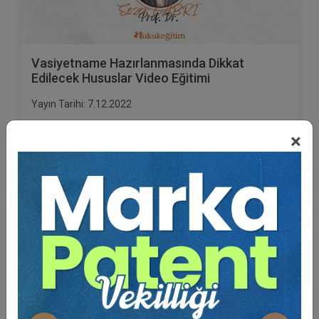
Vasiyetname Hazırlanmasında Dikkat
Edilecek Hususlar Video Eğitimi
Yayın Tarihi: 7.12.2022
300 TL
×
Sepete Ekle
Prof. Dr. Sezer ÇABRİ