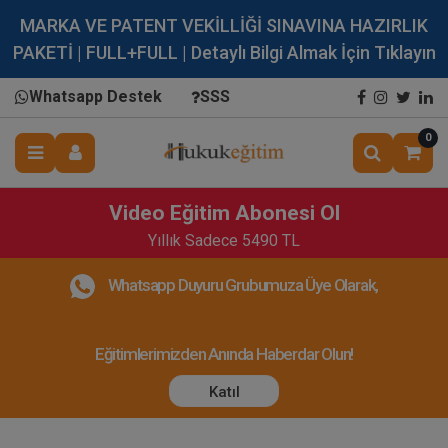
MARKA VE PATENT VEKİLLİĞİ SINAVINA HAZIRLIK
PAKETİ | FULL+FULL | Detaylı Bilgi Almak İçin Tıklayın
Whatsapp Destek
SSS
0
Video Eğitim Abonesi Ol
Yıllık Sadece 5490 TL
Whatsapp Duyuru Grubumuza Üye Olarak,
Eğitimlerimizden Anında Haberdar Olun!
Katıl