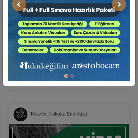
Önceki
Sonraki
Vasiyetname Yapılmasında Dikkat Edilecek
Hususlar Video Eğitimi
Yayın Tarihi: 25.01.2022
300 TL
Sepete Ekle
Tüketici Hukuku Enstitüsü