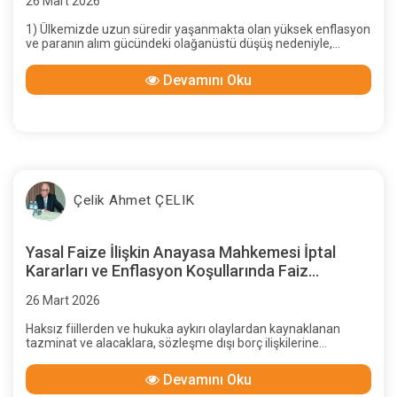
26 Mart 2026
1) Ülkemizde uzun süredir yaşanmakta olan yüksek enflasyon
ve paranın alım gücündeki olağanüstü düşüş nedeniyle,
taraflar arasında denge bozulmuş; zamanında ödenmeyen
alacaktaki değer kaybının giderilmesi gerektiği Anayasa
Devamını Oku
Mahkemesi kararlaıyla kabul edilmiş, enflasyon ve paranın
alım gücü oranında alacağın “güncellenmesi” önerilmiştir.
Çelik Ahmet ÇELIK
Yasal Faize İlişkin Anayasa Mahkemesi İptal
Kararları ve Enflasyon Koşullarında Faiz
Uygulaması
26 Mart 2026
Haksız fiillerden ve hukuka aykırı olaylardan kaynaklanan
tazminat ve alacaklara, sözleşme dışı borç ilişkilerine
uygulanan yasal faiz oranları, başlangıçtan günümüze sıkça
değiştirilen yasal düzenlemelerle belirlenmiş; bu konuda
Devamını Oku
yürütme erkine tanınan yetkiler iki kez Anayasa Mahkemesi