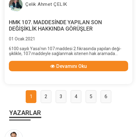
Çelik Ahmet ÇELIK
HMK 107. MADDESİNDE YAPILAN SON
DEĞİŞİKLİK HAKKINDA GÖRÜŞLER
01 Ocak 2021
6100 sayılı Yasa’nın 107.maddesi 2.fıkrasında yapılan deği-
şiklikle, 107.maddeyle sağlanmak istenen hak aramada
“gerçek zararı” belirleme ve elde etme kolaylığı ortadan
kaldırılmış; geç-miş yılların kısmi davasındaki olumsuzluklar
Devamını Oku
âdeta geri dönmüş; gerçeğe ulaşma, hak ve adalete uygun bir
sonuç alma olanağı zor-laştırılmıştır.
1
2
3
4
5
6
YAZARLAR