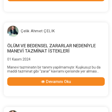
Çelik Ahmet ÇELIK
ÖLÜM VE BEDENSEL ZARARLAR NEDENİYLE
MANEVİ TAZMİNAT İSTEKLERİ
01 Kasım 2024
Manevi tazminatın bir tanımı yapılmamıştır. Kuşkusuz bu da
maddi tazminat gibi “zarar” kavramı içerisinde yer alması
gereken bir tazminat türüdür. Maddi zarar genellikle
“malvarlığında eksil-me” olarak tanımlandığına göre, manevi
Devamını Oku
zararı “kişi varlığında ek-silme” (TBK.56, BK.47) ve “kişi
haklarına zarar verme” (TBK. 58, BK.49) olarak niteleyebiliriz.