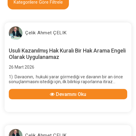
Kategorilere Göre Filtrele
Çelik Ahmet ÇELIK
Usuli Kazanılmış Hak Kuralı Bir Hak Arama Engeli
Olarak Uygulanamaz
26 Mart 2026
1) Davacının, hukuki yarar görmediği ve davanın bir an önce
sonuçlanmasını istediği için, ilk bilirkişi raporlarına itiraz
etmemiş olmasının, davalı yararına “usuli kazanılmış hak”
oluşturduğu gerekçesiyle, sonraki raporlardaki artışlardan..
Devamını Oku
Çelik Ahmet ÇELIK