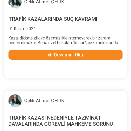
Çelik Ahmet ÇELIK
TRAFİK KAZALARINDA SUÇ KAVRAMI
01 Kasım 2024
Kaza, dikkatsizlik ve özensizlikle istemeyerek bir zarara
neden olmaktır. Buna özel hukukta “kusur”, ceza hukukunda
“taksir” denilmektedir. O halde, istemeyerek veya
öngöremeyerek ya da öngörebilmiş olsa bile sonucunu
Devamını Oku
düşünemeyerek trafik kazasında ölüme veya yaralanmaya
neden olan kişi, ceza yasasına göre “taksirli suç” işlemiş
olacaktır.
Çelik Ahmet ÇELIK
TRAFİK KAZASI NEDENİYLE TAZMİNAT
DAVALARINDA GÖREVLİ MAHKEME SORUNU