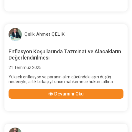
tarafından iptal edilmiştir.
Çelik Ahmet ÇELIK
Enflasyon Koşullarında Tazminat ve Alacakların
Değerlendirilmesi
21 Temmuz 2025
Yüksek enflasyon ve paranın alım gücündeki aşırı düşüş
nedeniyle, artık birkaç yıl önce mahkemece hüküm altına
alınan tazminat tutarı gerçek zararı karşılamayacak; bunun
güncellenmesi hak ve adalet ilkeleri gereği
Devamını Oku
olacaktır.Yazımızda bunun nasıl yapılacağını anlatacağız.