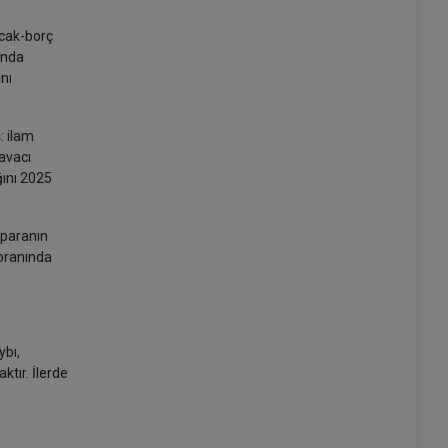
acak-borç
ında
nı
: ilam
avacı
ğını 2025
 paranın
 oranında
ybı,
ktır. İlerde