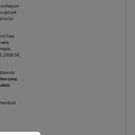
 enflasyon
nu gerçek
üsüz bir
rüt faiz
hakkı
nmayla
 E.2008/58,
llarında
n borcunu
ektir.
 mevduat