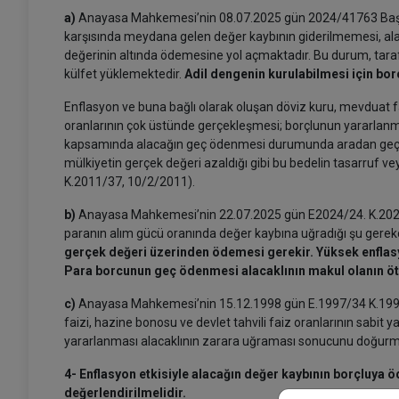
a)
Anayasa Mahkemesi’nin 08.07.2025 gün 2024/41763 Başvuru 
karşısında meydana gelen değer kaybının giderilmemesi, al
değerinin altında ödemesine yol açmaktadır. Bu durum, tarafl
külfet yüklemektedir.
Adil dengenin kurulabilmesi için bo
Enflasyon ve buna bağlı olarak oluşan döviz kuru, mevduat fai
oranlarının çok üstünde gerçekleşmesi; borçlunun yararlanm
kapsamında alacağın geç ödenmesi durumunda aradan geçen 
mülkiyetin gerçek değeri azaldığı gibi bu bedelin tasarruf v
K.2011/37, 10/2/2011).
b)
Anayasa Mahkemesi’nin 22.07.2025 gün E2024/24. K.2025/
paranın alım gücü oranında değer kaybına uğradığı şu gerek
gerçek değeri üzerinden ödemesi gerekir. Yüksek enflas
Para borcunun geç ödenmesi alacaklının makul olanın öt
c)
Anayasa Mahkemesi’nin 15.12.1998 gün E.1997/34 K.1998/7
faizi, hazine bonosu ve devlet tahvili faiz oranlarının sabit
yararlanması alacaklının zarara uğraması sonucunu doğurmuş
4- Enflasyon etkisiyle alacağın değer kaybının borçluya 
değerlendirilmelidir.