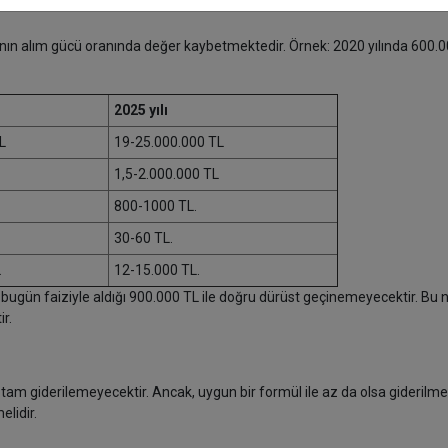
n alım gücü oranında değer kaybetmektedir. Örnek: 2020 yılında 600.0
2025 yılı
L
19-25.000.000 TL
1,5-2.000.000 TL
800-1000 TL.
30-60 TL.
L
12-15.000 TL.
, bugün faiziyle aldığı 900.000 TL ile doğru dürüst geçinemeyecektir. Bu
r.
am giderilemeyecektir. Ancak, uygun bir formül ile az da olsa giderilmel
lidir.