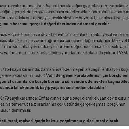
sayılı kararına göre: Alacaklının alacağını geç tahsil etmesi halinde,
acağına gerçek değeriyle ulaşmasını engellemekte; borçlunun ise borcu
ar arasındaki adil dengeyi alacaklı aleyhine bozmakta ve alacaklıya ölç
rçlunun borcunu gerçek değeri üzerinden ödemesi gerekir.
zi, Hazine bonosu ve devlet tahvili faiz oranlarının sabit yasal ve temer
ası, alacaklının ise zarara uğraması sonucunu doğurmaktadır. Mülkiyet 
sürede enflasyon nedeniyle paranın değerinde oluşan hissedilir aşı
eya yatırım aracı olarak getirisinden yararlanmak imkânı da yoktur. (AYM,
164 sayılı kararında, zamanında ödenmeyen alacağın, enflasyon koşu
çelerle kabul olunmuştur:
“Adil dengenin kurulabilmesi için borçlunu
yonist ortamlarda borçlu borcunu süresinde ödemekten kaçınabilec
esinde bir ekonomik kayıp yaşamasına neden olacaktır.”
9 sayılı kararında: Enflasyon ve buna bağlı olarak oluşan döviz kuru,
 yasal ve temerrüt faiz oranlarının çok üstünde gerçekleşmesi borçlunun
tur, denilmiştir.
ödetilmesi, malvarlığında haksız çoğalmanın giderilmesi olarak