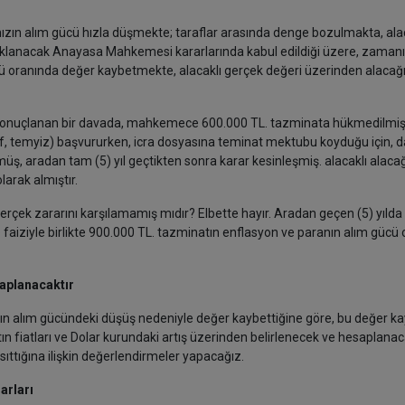
ızın alım gücü hızla düşmekte; taraflar arasında denge bozulmakta, al
a açıklanacak Anayasa Mahkemesi kararlarında kabul edildiği üzere, zaman
 oranında değer kaybetmekte, alacaklı gerçek değeri üzerinden alacağı
da sonuçlanan bir davada, mahkemece 600.000 TL. tazminata hükmedilmiş
naf, temyiz) başvururken, icra dosyasına teminat mektubu koyduğu için, d
üş, aradan tam (5) yıl geçtikten sonra karar kesinleşmiş. alacaklı alaca
larak almıştır.
 gerçek zararını karşılamamış mıdır? Elbette hayır. Aradan geçen (5) yılda
aiziyle birlikte 900.000 TL. tazminatın enflasyon ve paranın alım gücü
aplanacaktır
n alım gücündeki düşüş nedeniyle değer kaybettiğine göre, bu değer ka
ın fiatları ve Dolar kurundaki artış üzerinden belirlenecek ve hesaplanaca
ıttığına ilişkin değerlendirmeler yapacağız.
arları