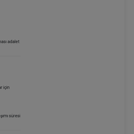
ması adalet
r için
ımı süresi