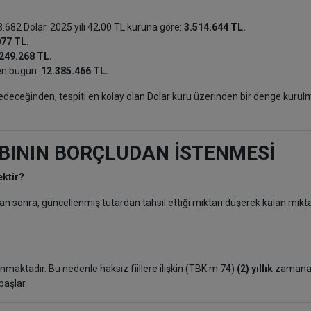
.682 Dolar. 2025 yılı 42,00 TL kuruna göre:
3.514.644 TL.
077 TL.
249.268 TL.
ken bugün:
12.385.466 TL.
eceğinden, tespiti en kolay olan Dolar kuru üzerinden bir denge kurul
YBININ BORÇLUDAN İSTENMESİ
ektir?
tan sonra, güncellenmiş tutardan tahsil ettiği miktarı düşerek kalan mikta
aktadır. Bu nedenle haksız fiillere ilişkin (TBK m.74)
(2) yıllık
zamanaş
başlar.