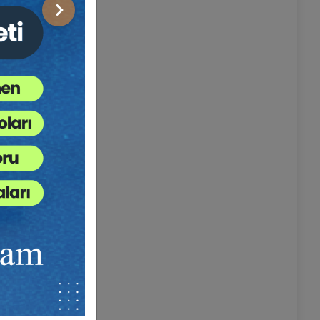
Sonraki
 bir
ek
at
am ödenmesi
esi” hak ve