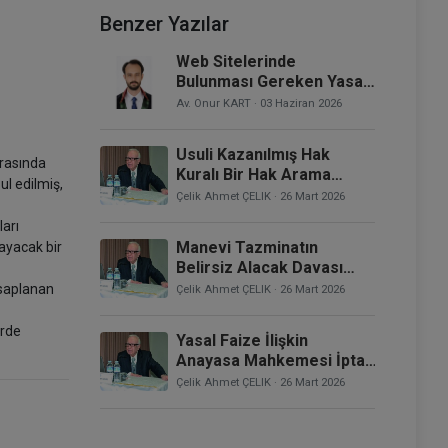
Benzer Yazılar
Web Sitelerinde
Bulunması Gereken Yasal
Prosedürler ve Metinler
Av. Onur KART
· 03 Haziran 2026
Usuli Kazanılmış Hak
arasında
Kuralı Bir Hak Arama
l edilmiş,
Engeli Olarak
Çelik Ahmet ÇELIK
· 26 Mart 2026
Uygulanamaz
ları
Manevi Tazminatın
layacak bir
Belirsiz Alacak Davası
Biçiminde Açılması
esaplanan
Çelik Ahmet ÇELIK
· 26 Mart 2026
Zorunludur
erde
Yasal Faize İlişkin
Anayasa Mahkemesi İptal
Kararları ve Enflasyon
Çelik Ahmet ÇELIK
· 26 Mart 2026
Koşullarında Faiz
Uygulaması