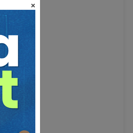
×
de parayı
dolar
da
ş
rı yeni bir
alı
anmış;
üğü”
başlığı
anır”
at
m