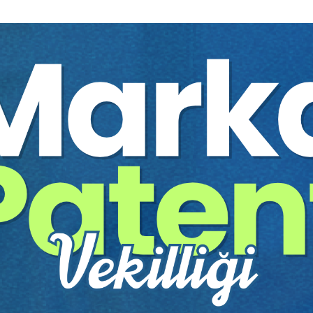
n getirisinden yararlanamamakta; borçlu ödemenin geciktiği süre için
flasyon etkisiyle geç ödemeden yarar sağlamaktadır. Yüksek enflasyon, 
zamanında ödenmeyen alacağın değer kaybetmesi, borçlunun malvarlığın
uğu; geç ödemenin yarattığı değer kaybından dolaylı olarak yararlanmı
mesi gerektiği sonucuna varılmıştır.
 hukuksal gerekçesi
üşüş nedeniyle taraflar arasında bozulan dengeye hakça çözüm arayışla
sula rebus sic stantibus
(sözleşmelerin yeni koşullara uyarlanması) kur
lmaksızın, dürüstlük kuralı (TMK. m.2) ve hakkaniyet ilkesiyle çözüm ar
nulan 6098 sayılı Türk Borçlar Kanunu’nun 138.maddesinde
“aşırı ifa güçl
a ilişkin hükümler, kıyas yoluyla sözleşmeye aykırılık hâllerine de uygul
yasen uygulanmasına yasal bir engel bulunmamalıdır. Bu nedenle, tazmin
nusu olamaz. Bu nedenle tazminat alacaklarının enflasyon ve paranın alı
”
dememiz daha doğru olacaktır.