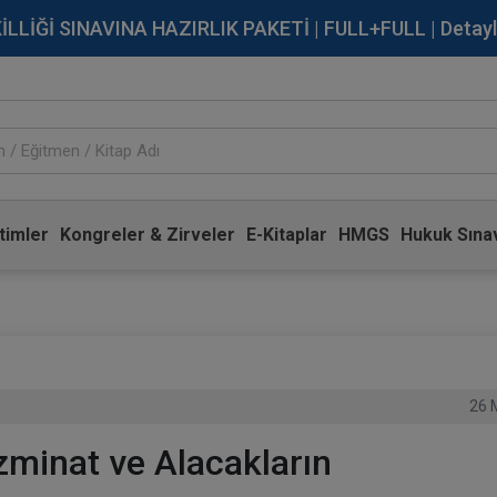
İĞİ SINAVINA HAZIRLIK PAKETİ | FULL+FULL | Detaylı Bi
timler
Kongreler & Zirveler
E-Kitaplar
HMGS
Hukuk Sınav
26 
zminat ve Alacakların