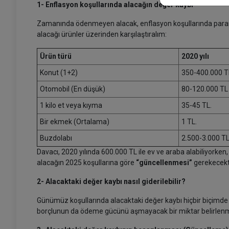
1- Enflasyon koşullarında alacağın değer kaybı
Zamanında ödenmeyen alacak, enflasyon koşullarında paranı
alacağı ürünler üzerinden karşılaştıralım:
Ürün türü
2020 yılı
Konut (1+2)
350-400.000 T
Otomobil (En düşük)
80-120.000 TL
1 kilo et veya kıyma
35-45 TL.
Bir ekmek (Ortalama)
1 TL.
Buzdolabı
2.500-3.000 T
Davacı, 2020 yılında 600.000 TL ile ev ve araba alabiliyorken
alacağın 2025 koşullarına göre
“güncellenmesi”
gerekecekti
2- Alacaktaki değer kaybı nasıl giderilebilir?
Günümüz koşullarında alacaktaki değer kaybı hiçbir biçimde t
borçlunun da ödeme gücünü aşmayacak bir miktar belirlenme