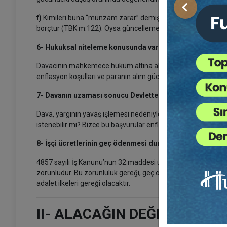
Önceki
f)
Kimileri buna “munzam zarar” demişse de, bu niteleme yan
borçtur (TBK m.122). Oysa güncelleme uygulaması, asıl alac
6- Hukuksal niteleme konusunda vardığımız sonuç
Davacının mahkemece hüküm altına alınan parayı geç tahsil
enflasyon koşulları ve paranın alım gücündeki olağanüstü dü
7- Davanın uzaması sonucu Devletten tazminat istenebili
Dava, yargının yavaş işlemesi nedeniyle “makul sürede” so
istenebilir mi? Bizce bu başvurular enflasyon koşullarına göre
8- İşçi ücretlerinin geç ödenmesi durumunda “güncelleme
4857 sayılı İş Kanunu’nun 32.maddesi uyarınca ücret en geç
zorunludur. Bu zorunluluk gereği, geç ödenen ücretlerin en
adalet ilkeleri gereği olacaktır.
II- ALACAĞIN DEĞER KAYBI