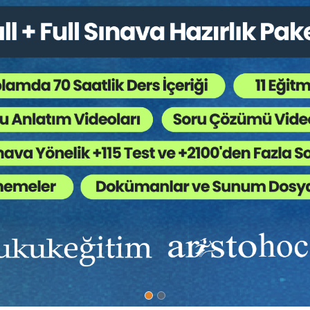
lıştır. Munzam zarar (aşkın zarar), asıl borçtan tamamen bağımsız yeni
ağın para değerindeki aşırı düşüş oranında korunmasıdır.
 edebilmiş olmasından dolayı açacağı davanın hukuksal gerekçesi “yüks
şüş” olup, bu zararı
“kendine özgü bir zarar türü”
olarak niteleyebiliriz.
r mi?
nuçlanmamışsa, “hizmet kusuru” nedeniyle Adalet Bakanlığı’ndan tazmin
 değerlendirilmelidir.
” yapılmalıdır.
 ayda bir ödenir. İş sözleşmelerinin sona ermesinde ise tüm hakların t
flasyon koşullarında paranın alım gücündeki düşüş oranında “güncellenm
 NASIL HESAPLANABİLİR