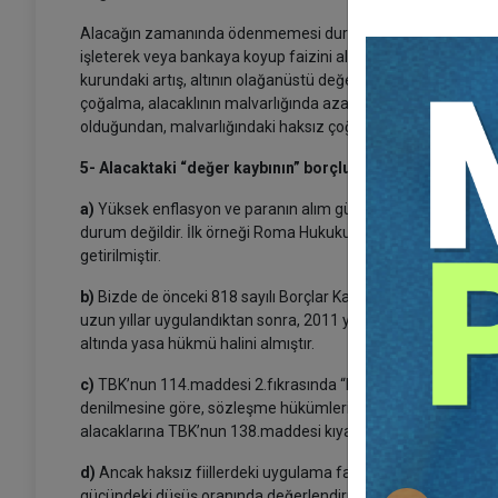
Alacağın zamanında ödenmemesi durumunda, alacaklı paranı
işleterek veya bankaya koyup faizini alabilmekte, dahası en
kurundaki artış, altının olağanüstü değerlenmesi sonucu, 
çoğalma, alacaklının malvarlığında azalma sonucunu doğurd
olduğundan, malvarlığındaki haksız çoğalmayı alacaklıya ver
5- Alacaktaki “değer kaybının” borçludan istebilmesinin
a)
Yüksek enflasyon ve paranın alım gücündeki olağanüstü d
durum değildir. İlk örneği Roma Hukuku’nda buluyoruz:
Clau
getirilmiştir.
b)
Bizde de önceki 818 sayılı Borçlar Kanunu’nda bir hüküm o
uzun yıllar uygulandıktan sonra, 2011 yılında yürürlüğe ko
altında yasa hükmü halini almıştır.
c)
TBK’nun 114.maddesi 2.fıkrasında “Haksız fiil sorumluluğun
denilmesine göre, sözleşme hükümlerinin haksız fiillere kı
alacaklarına TBK’nun 138.maddesi kıyasen uygulanabilir.
d)
Ancak haksız fiillerdeki uygulama farklıdır. Fesih söz ko
gücündeki düşüş oranında değerlendirmesine
“güncelleme