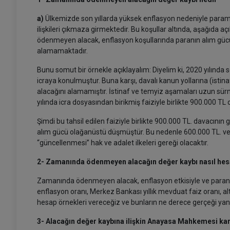
a)
Ülkemizde son yıllarda yüksek enflasyon nedeniyle param
ilişkileri çıkmaza girmektedir. Bu koşullar altında, aşağıd
ödenmeyen alacak, enflasyon koşullarında paranın alım gücü
alamamaktadır.
Bunu somut bir örnekle açıklayalım: Diyelim ki, 2020 yılın
icraya konulmuştur. Buna karşı, davalı kanun yollarına (isti
alacağını alamamıştır. İstinaf ve temyiz aşamaları uzun sürm
yılında icra dosyasından birikmiş faiziyle birlikte 900.000 TL o
Şimdi bu tahsil edilen faiziyle birlikte 900.000 TL. davacının
alım gücü olağanüstü düşmüştür. Bu nedenle 600.000 TL. ve f
“güncellenmesi” hak ve adalet ilkeleri gereği olacaktır.
2- Zamanında ödenmeyen alacağın değer kaybı nasıl hes
Zamanında ödenmeyen alacak, enflasyon etkisiyle ve paranı
enflasyon oranı, Merkez Bankası yıllık mevduat faiz oranı, alt
hesap örnekleri vereceğiz ve bunların ne derece gerçeği yans
3- Alacağın değer kaybına ilişkin Anayasa Mahkemesi kar