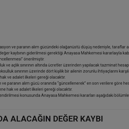
syon ve paranın alım gücündeki olağanüstü düşüş nedeniyle, taraflar 
er kaybının giderilmesi gerektiği Anayasa Mahkemesi kararlaıyla kabu
cellenmesi” önerilmiştir.
uk ve açlık sınırının altında ücretler üzerinden yapılacak tazminat hesap
lluk sınırının üzerinde dört kişilik bir ailenin zorunlu ihtiyaçlarını karşı
 ve adalet ilkeleri gereği olacaktır.
n ve paranın alım gücü oranında “güncellenerek” en son verilere göre h
e hak ve adalet ilkeleri gereği olacaktır.
rlendirilmesi konusunda Anayasa Mahkemesi kararları aşağıdaki bölüml
DA ALACAĞIN DEĞER KAYBI