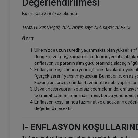
Değerlendirilmesi
Bu makale 2587 kez okundu.
Terazi Hukuk Dergisi, 2025 Aralık, sayı: 232, sayfa: 200-213
ÖZET
Ülkemizde uzun süredir yaşanmakta olan yüksek enfla
denge bozulmuş; zamanında ödenmeyen alacaktaki değ
enflasyon ve paranın alım gücü oranında alacağın “gün
Enflasyon koşullarında yeni açılacak davalarda, yoksull
“gerçek zararı” yansıtmayacaktır. Bu nedenle, en az yoksu
kazanç unsuru üzerinden tazminat hesabı yapılması, hak
Dava öncesi yapılan yetersiz ödemelerin de, enflasyo
tazminat tutarlarından indirilmesi, borçlu yönünden gen
Enflasyon koşullarında tazminat ve alacakların değe
değerlendirilecektir.
I- ENFLASYON KOŞULLARIN
1- Zamanında ödenmeyen alacağın değer kaybı nedir