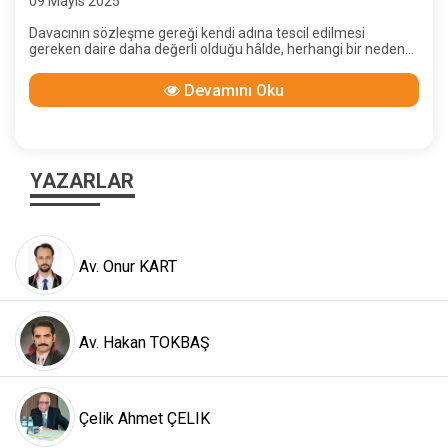
09 Mayıs 2025
Gerekmediği
Davacının sözleşme gereği kendi adına tescil edilmesi
gereken daire daha değerli olduğu hâlde, herhangi bir neden
yokken daha az değerli olan dairenin adına tescilini istemesi
hayatın olağan akışına aykırı olup, tüm bu hususlar
Devamını Oku
değerlendirildiğinde, davacının iradesinin hile ile
sakatlandığının kabulü gerekir.
YAZARLAR
Av. Onur KART
Av. Hakan TOKBAŞ
Çelik Ahmet ÇELIK