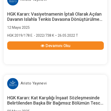
HGK Kararı: Vasiyetnamenin İptali Olarak Açılan
Davanın Islahla Tenkis Davasına Dönüştürülmesi,
Tenkis Davasının Açılış Tarihi Olarak Hangi
12 Mayıs 2025
Tarihin Esas Alınması Gerektiği
HGK 2019/178 E. - 2022/738 K – 26.05.2022 T
Devamını Oku
Aristo Yayınevi
HGK Kararı: Kat Karşılığı İnşaat Sözleşmesinde
Belirtilenden Başka Bir Bağımsız Bölümün Tescil
Edilmesi, Hile İddiasının Araştırılmasının Gerekip