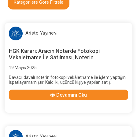
Kategorilere Göre Filtrele
Aristo Yayınevi
HGK Kararı: Aracın Noterde Fotokopi
Vekaletname İle Satılması, Noterin
Sorumluluğunun Doğup Doğmadığı, Araç Satım
19 Mayıs 2025
Bedelinin Ödendiği Çekin Karşılıksız Çıkması,
Zararla Noterin Kusuru Arasında İlliyet Bağı
Davacı, davalı noterin fotokopi vekâletname ile işlem yaptığını
Bulunup Bulunmadığı
ispatlayamamıştır. Kaldı ki, üçüncü kişiye yapılan satış
işleminin sahte bir vekâletnameyle yapıldığı iddiası
bulunmamaktadır. Bu nedenle, satış bedelinin
Devamını Oku
ödenmemesinden doğan zarar ile noterlik işlemi arasında
illiyet bağı bulunmadığının, doğan zarardan davalı noterin
sorumlu tutulamayacağının kabulü gerekir.
Aristo Yayınevi