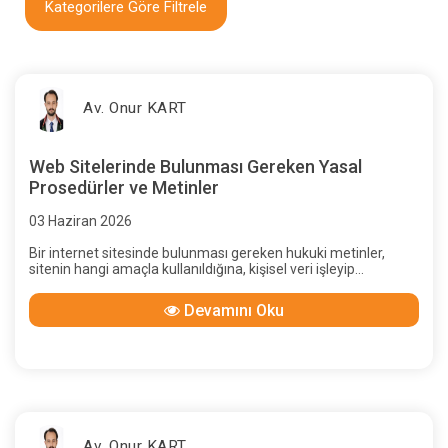
Kategorilere Göre Filtrele
Av. Onur KART
Web Sitelerinde Bulunması Gereken Yasal
Prosedürler ve Metinler
03 Haziran 2026
Bir internet sitesinde bulunması gereken hukuki metinler,
sitenin hangi amaçla kullanıldığına, kişisel veri işleyip
işlemediğine, çerez kullanıp kullanmadığına, e-ticaret faaliyeti
yürütüp yürütmediğine, üyelik sistemi olup olmadığına,
Devamını Oku
tüketiciyle mesafeli sözleşme kurup kurmadığına, ticari
elektronik ileti gönderip göndermediğine ve sektörel
regülasyona tabi olup olmadığına göre değişir.
Av. Onur KART