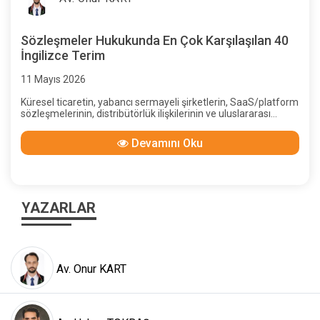
Sözleşmeler Hukukunda En Çok Karşılaşılan 40
İngilizce Terim
11 Mayıs 2026
Küresel ticaretin, yabancı sermayeli şirketlerin, SaaS/platform
sözleşmelerinin, distribütörlük ilişkilerinin ve uluslararası
hizmet alımlarının artmasıyla birlikte İngilizce sözleşmelerle
karşılaşma sıklığı ciddi şekilde artmıştır. Bu sözleşmeler çoğu
Devamını Oku
zaman yalnızca İngilizce yazılmış metinler değildir; aynı
zamanda Anglo-Sakson hukuk geleneğinin kavramlarını da
taşır.
YAZARLAR
Av. Onur KART