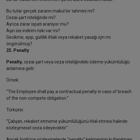
Bu tutar gerçek zararın makul bir tahmini mi?
Cezai şart niteliğinde mi?
Ayrıca zarar ispatı aranıyor mu?
Aşırı ise indirim riski var mı?
Gecikme, ayıp, gizlilik ihlali veya rekabet yasağı için mi
öngörülmüş?
25. Penalty
Penalty
, cezai şart veya ceza niteliğindeki ödeme yükümlülüğü
anlamına gelir.
Örnek:
“The Employee shall pay a contractual penalty in case of breach
of the non-compete obligation.”
Türkçesi:
“Çalışan, rekabet etmeme yükümlülüğünü ihlal etmesi halinde
sözleşmesel ceza ödeyecektir.”
Ancak İngilizce sözleşmelerde “penalty” kelimesinin kullanılması