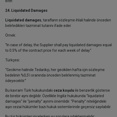
ister.
24. Liquidated Damages
Liquidated damages
, tarafların sözleşme ihlali halinde önceden
belirledikleri tazminat tutarını ifade eder.
Örnek:
“In case of delay, the Supplier shall pay liquidated damages equal
to 0.5% of the contract price for each week of delay.”
Türkçesi:
“Gecikme halinde Tedarikçi, her gecikilen hafta için sözleşme
bedelinin %0,5’i oranında önceden belirlenmiş tazminat
ödeyecektir.”
Bu kavram Türk hukukundaki
ceza koşulu
ile benzerlik gösterse
de birebir aynı değildir. Özellikle İngiliz hukukunda “liquidated
damages” ile “penalty” ayrımı önemlidir. “Penalty” niteliğindeki
aşırı cezai hükümler bazı hukuk sistemlerinde geçersiz sayılabilir.
Bu tür hükümleri incelerken şu sorulara odaklanmalıdır: