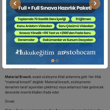
Örnek:
Önceki
Sonraki
“Failure to make payment shall constitute a breach of this
Agreement.”
Türkçesi:
“Ödemenin yapılmaması, işbu Sözleşmenin ihlali teşkil eder.”
Breach; ödeme yapılmaması, hizmetin gereği gibi ifa
edilmemesi, gizliliğin ihlali, rekabet yasağına aykırılık, teslimatın
gecikmesi veya yanlış beyan gibi birçok durumda gündeme
gelebilir.
16. Material Breach
Material Breach
, esaslı sözleşme ihlali anlamına gelir. Her ihlal
“material breach” değildir. Material breach, sözleşmenin
devamını taraf açısından çekilmez veya anlamsız hale getirecek
derecede önemli ihlalleri ifade eder.
Örnek: