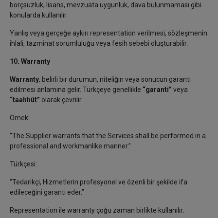
borçsuzluk, lisans, mevzuata uygunluk, dava bulunmaması gibi
konularda kullanılır.
Yanlış veya gerçeğe aykırı representation verilmesi, sözleşmenin
ihlali, tazminat sorumluluğu veya fesih sebebi oluşturabilir.
10. Warranty
Warranty
, belirli bir durumun, niteliğin veya sonucun garanti
edilmesi anlamına gelir. Türkçeye genellikle
“garanti”
veya
“taahhüt”
olarak çevrilir.
Örnek:
“The Supplier warrants that the Services shall be performed in a
professional and workmanlike manner.”
Türkçesi:
“Tedarikçi, Hizmetlerin profesyonel ve özenli bir şekilde ifa
edileceğini garanti eder.”
Representation ile warranty çoğu zaman birlikte kullanılır: