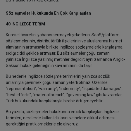
Bu makale 1017 kez okundu.
Sözleşmeler Hukukunda En Çok Karşılaşılan
40 İNGİLİZCE TERİM
Küresel ticaretin, yabancı sermayeli şirketlerin, SaaS/platform
sözleşmelerinin, distribütörlük ilişkilerinin ve uluslararası hizmet
alımlarının artmasıyla birlikte İngilizce sözleşmelerle karşılaşma
sıklığı ciddi şekilde artmıştır. Bu sözleşmeler çoğu zaman
yalnızca İngilizce yazılmış metinler değildir; aynı zamanda Anglo-
Sakson hukuk geleneğinin kavramlarını da taşır.
Bu nedenle İngilizce sözleşme terimlerini yalnızca sözlük
anlamıyla çevirmek çoğu zaman yeterli olmaz. Özellikle
“representation”, “warranty”, “indemnity”, “liquidated damages”,
“best efforts”, “material breach”, “governing law” gibi kavramlar,
Türk hukukundaki karşılıklarıyla birebir örtüşmeyebilir.
Bu yazıda, sözleşmeler hukukunda en sık karşılaşılan İngilizce
terimleri, nerelerde kullanıldıklarını ve nelere dikkat edilmesi
gerektiğini pratik örneklerle ele alıyoruz.