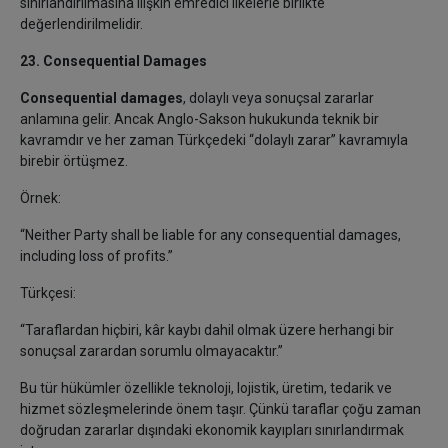
sınırlandırılmasına ilişkin emredici ilkelerle birlikte
değerlendirilmelidir.
23. Consequential Damages
Consequential damages
, dolaylı veya sonuçsal zararlar
anlamına gelir. Ancak Anglo-Sakson hukukunda teknik bir
kavramdır ve her zaman Türkçedeki “dolaylı zarar” kavramıyla
birebir örtüşmez.
Örnek:
“Neither Party shall be liable for any consequential damages,
including loss of profits.”
Türkçesi:
“Taraflardan hiçbiri, kâr kaybı dahil olmak üzere herhangi bir
sonuçsal zarardan sorumlu olmayacaktır.”
Bu tür hükümler özellikle teknoloji, lojistik, üretim, tedarik ve
hizmet sözleşmelerinde önem taşır. Çünkü taraflar çoğu zaman
doğrudan zararlar dışındaki ekonomik kayıpları sınırlandırmak