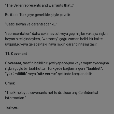
“The Seller represents and warrants that…”
Bu ifade Türkçeye genellikle şöyle çevrilir:
“Satıcı beyan ve garanti eder ki…”
“representation” daha çok mevcut veya geçmiş bir vakıaya ilişkin
beyan niteliğindeyken, “warranty” çoğu zaman belirli bir kalite,
uygunluk veya gelecekteki ifaya ilişkin garanti niteliği taşır.
11. Covenant
Covenant
, tarafın belirli bir şeyi yapacağına veya yapmayacağına
ilişkin güçlü bir taahhüttür. Türkçede bağlama göre
“taahhüt”
,
“yükümlülük”
veya
“söz verme”
şeklinde karşılanabilir.
Örnek:
“The Employee covenants not to disclose any Confidential
Information.”
Türkçesi: