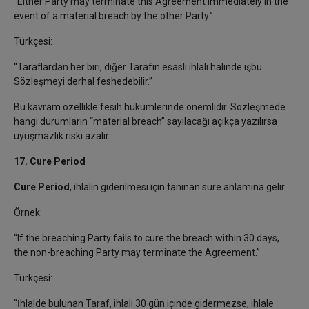
“Either Party may terminate this Agreement immediately in the
event of a material breach by the other Party.”
Türkçesi:
“Taraflardan her biri, diğer Tarafın esaslı ihlali halinde işbu
Sözleşmeyi derhal feshedebilir.”
Bu kavram özellikle fesih hükümlerinde önemlidir. Sözleşmede
hangi durumların “material breach” sayılacağı açıkça yazılırsa
uyuşmazlık riski azalır.
17. Cure Period
Cure Period
, ihlalin giderilmesi için tanınan süre anlamına gelir.
Örnek:
“If the breaching Party fails to cure the breach within 30 days,
the non-breaching Party may terminate the Agreement.”
Türkçesi:
“İhlalde bulunan Taraf, ihlali 30 gün içinde gidermezse, ihlale