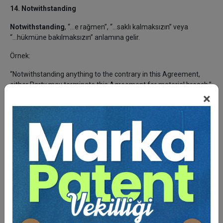
14. Notwithstanding
Notwithstanding
, “...e rağmen”, “...saklı kalmaksızın” veya
“...hükmüne bakılmaksızın” anlamına gelir.
Örnek:
“Notwithstanding anything to the contrary in this Agreement,
either Party may terminate this Agreement for material breach.”
×
Türkçesi:
“İşbu Sözleşmede aksine herhangi bir hüküm bulunsa dahi,
taraflardan her biri esaslı ihlal halinde Sözleşmeyi feshedebilir.”
Bu ifade, bulunduğu hükme öncelik kazandırır. Bu nedenle
sözleşme içinde “notwithstanding” geçen hükümler özellikle
dikkatle incelenmelidir.
15. Breach
Breach
, sözleşmenin ihlali anlamına gelir.