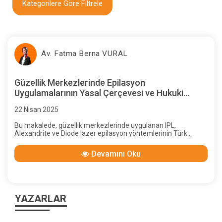
Kategorilere Göre Filtrele
Av. Fatma Berna VURAL
Güzellik Merkezlerinde Epilasyon
Uygulamalarının Yasal Çerçevesi ve Hukuki
Boyutları
22 Nisan 2025
Bu makalede, güzellik merkezlerinde uygulanan IPL,
Alexandrite ve Diode lazer epilasyon yöntemlerinin Türk
mevzuatı çerçevesinde yasal statüsü kapsamlı şekilde
incelenmiştir.
Devamını Oku
YAZARLAR