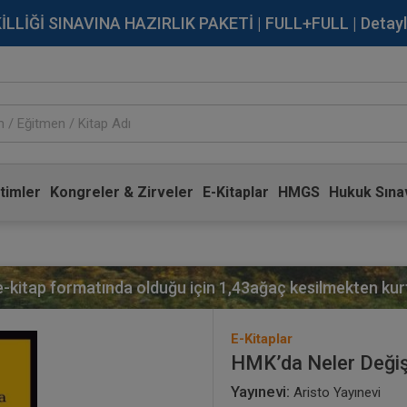
İĞİ SINAVINA HAZIRLIK PAKETİ | FULL+FULL | Detaylı Bi
timler
Kongreler & Zirveler
E-Kitaplar
HMGS
Hukuk Sınav
 e-kitap formatında olduğu için
1,43
ağaç kesilmekten kurt
E-Kitaplar
HMK’da Neler Değiş
Yayınevi:
Aristo Yayınevi