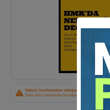
Dikkat: İncelemekte olduğunuz ürün bir e-kitap
Satın alım sonrasında Hesabım sayfanız üzerinden d