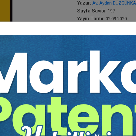
Yazar:
Av. Aydan DÜZGÜNK
Sayfa Sayısı:
197
Yayın Tarihi:
02.09.2020
Baskı:
1
Tür:
E-kitap
Basılı Olsaydı Fiyatı:
300,0
180,00
300,00 TL
Sepete Ekle
tır.
irekt olarak ulaşabilir ve cihazlarınızdan okuyabilirsiniz. Adresi