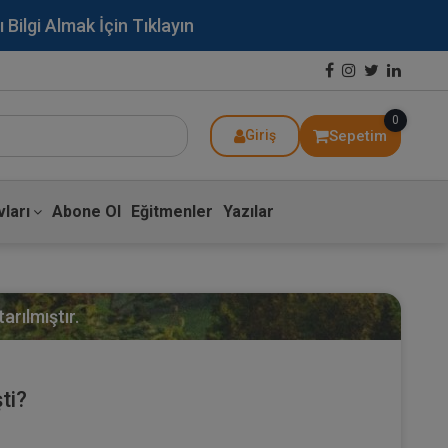
lgi Almak İçin Tıklayın
0
Sepetim
Giriş
ları
Abone Ol
Eğitmenler
Yazılar
arılmıştır.
ti?