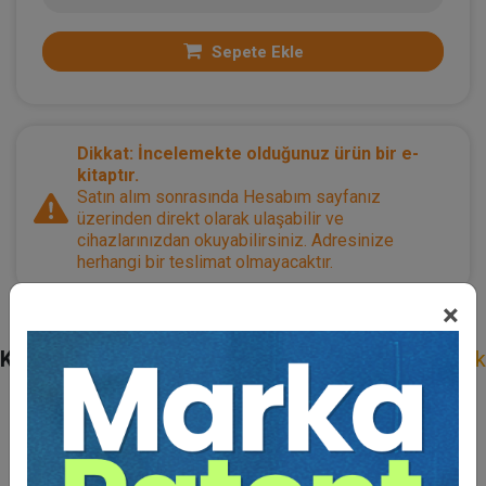
Sepete Ekle
Dikkat: İncelemekte olduğunuz ürün bir e-
kitaptır.
Satın alım sonrasında Hesabım sayfanız
üzerinden direkt olarak ulaşabilir ve
cihazlarınızdan okuyabilirsiniz. Adresinize
herhangi bir teslimat olmayacaktır.
×
Kategoriler:
Bütün Hukuk Kitapları
,
Mevzuat
,
Sağlık
ve Tıp Hukuku
,
Ücretsizler / Armağanımızdır
Açıklama
Yazar