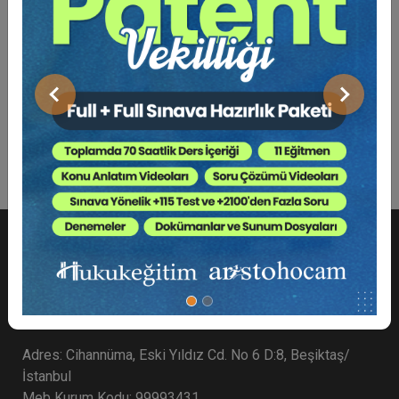
Bu Kitap İçin Kaç Ağaç
Kesiliyor ?
Önceki
Sonraki
Sağlık Hukukuna İlişkin Temel Mevzuat
Adres: Cihannüma, Eski Yıldız Cd. No 6 D:8, Beşiktaş/
İstanbul
Meb Kurum Kodu: 99993431