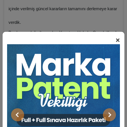
içinde verilmiş güncel kararların tamamını derlemeye karar
verdik.
Bu karar doğrultusunda; Yargıtay Hukuk Genel Kurulu
×
tarafından 2020 yılı içerisinde verilmiş toplam 1058 karar
incelenerek bu kararlar, öncelikle hukuk alanlarına göre
kategorize edildi. İşbu kitap, incelenen 1058 karar içinde
Aile Hukukuna ilişkin açıklamaların yer aldığı toplam 68
karar tespit edilerek oluşturuldu. Ancak bir kısım kararların
içerikleri ve konuya ilişkin olarak yapılan hukuki
açıklamaların benzerlikleri/aynılığı dikkate alınarak, bu tür
kararlardan sadece bir tanesinin tam metni kitaba alınıp,
benzer içerikteki diğer karar künyelerine dipnot olarak yer
verildi.
Karar metinleri kitaba yerleştirilirken şöyle bir şematize
Önceki
Sonraki
yöntemi uygulandı: