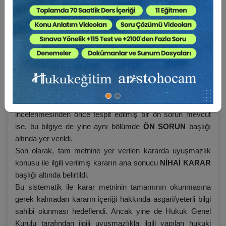
Öncelikle kararın künye bilgilerine yer verildi ve kararın
içeriği dikkate alınarak anahtar kelimeler belirlendi. Her
karar metninin başında yer alan gri tablo bu bilgileri
içermektedir.
Akabinde,
SAFAHAT
bölümü eklenerek, yargılamanın
geçtiği safhalar kısaca açıklandı.
Daha sonra, kararın ilişkin olduğu hukuki sorun
UYUŞMAZLIK
başlığı altında açıklandı.
Hukuk Genel Kurulu tarafından uyuşmazlığın
incelenmesinden önce tespit edilmiş bir ön sorun mevcut
ise, bu bilgiye de yine aynı bölümde
ÖN SORUN
başlığı
altında yer verildi.
Son olarak, tam metnine yer verilen kararda uyuşmazlık
konusu ile ilgili verilmiş kararın ana sonucu
NİHAİ KARAR
başlığı altında belirtildi.
Bu sistematik ile karar metninin tamamının okunmasına
gerek kalmadan kararın içeriği hakkında asgari/yeterli bilgi
sahibi olunması hedeflendi. Ancak yine de Hukuk Genel
Kurulu tarafından ilgili uyuşmazlıkla ilgili yapılan hukuki