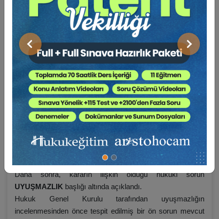
NİHAİ KARAR: …
KARAR METNİ
Önceki
Sonraki
…
Öncelikle kararın künye bilgilerine yer verildi ve kararın
içeriği dikkate alınarak anahtar kelimeler belirlendi. Her
karar metninin başında yer alan gri tablo bu bilgileri
içermektedir.
Daha sonra, kararın ilişkin olduğu hukuki sorun
UYUŞMAZLIK
başlığı altında açıklandı.
Hukuk Genel Kurulu tarafından uyuşmazlığın
incelenmesinden önce tespit edilmiş bir ön sorun mevcut