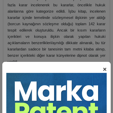
fazla karar incelenerek bu kararlar, öncelikle hukuk
alanlarına göre kategorize edildi. İşbu kitap, incelenen
kararlar içinde temelinde sözleşmesel ilişkinin yer aldığı
(borcun kaynağının sözleşme olduğu) toplam 142 karar
tespit edilerek oluşturuldu. Ancak bir kısım kararların
içerikleri ve konuya ilişkin olarak yapılan hukuki
açıklamaların benzerlikleri/aynılığı dikkate alınarak, bu tür
kararlardan sadece bir tanesinin tam metni kitaba alınıp,
benzer içerikteki diğer karar künyelerine dipnot olarak yer
verildi.
×
Karar metinleri kitaba yerleştirilirken şöyle bir şematize
yöntemi uygulandı:
UYUŞMAZLIK:
…
ÖN SORUN:
…