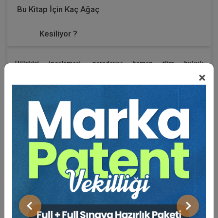
Bu Kitap İçin Kaç Ağaç
Kesiliyor ?
Bilirkişi incelemesi, neredeyse hemen tüm hukuk
×
yargılamalarında başvurulan bir delildir. Uygulamada sıkça
görülmesinin yanı sıra ilk derece mahkemelerinin çoğu
zaman hükümlerini, dosyada mevcut bilirkişi raporlarındaki
tespitlere dayandırdıkları da bilinen bir gerçektir.
Yüksek Mahkeme kararları incelendiğinde ise, pek çok
kararın
Eksik inceleme,
Raporlardaki çelişkilerin giderilmemiş olması,
Bilirkişi incelemesi yapılması gerekirken yapılmamış olması,
Hâkimin hukuki bilgisi ile çözmesi gerekirken bilirkişiye
Önceki
Sonraki
başvurmuş olması,