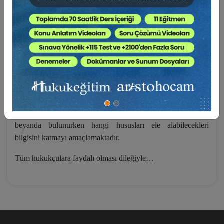
Bilirkişi hesaplamalarındaki yanlışlıklar,
Bilirkişi heyetlerinin yanlış oluşturulmuş olması
gibi nedenlerle bozulduğu görülmektedir.
İşte bu çalışma, 2018 yılından bugüne Hukuk Genel Kurulu
tarafından verilmiş olup bilirkişi raporları ve bilirkişi
incelemelerindeki hukuka aykırılıklar nedeniyle bozulmuş
olan kararları bir araya getirmektedir. Böylece
uygulamacılara, yürütmekte oldukları davalarda bilirkişi
incelemesi yaptırırken nelere dikkat etmeleri, raporlara
beyanda bulunurken hangi hususları ele alabilecekleri
bilgisini katmayı amaçlamaktadır.
Tüm hukukçulara faydalı olması dileğiyle…