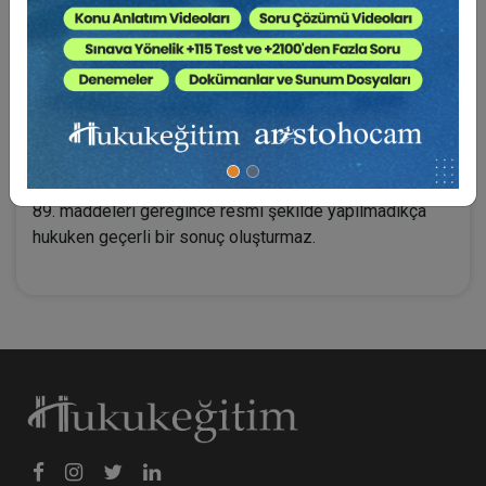
Yasa maddesinin bu açık hükmünün sonucu olarak,
mahkemelerce kurulan hükümler infaz sırasında
tereddüt ve şüphe yaratmayacak nitelikte olmalıdır.
Tapuda kayıtlı taşınmazların harici satışı TMK'nin 706,
6098 sayılı TBK'nin 237, 818 sayılı BK'nin 213, 2644
sayılı Tapu Kanunu'nun 26 ve Noterlik Kanunu'nun 60 ve
89. maddeleri gereğince resmi şekilde yapılmadıkça
hukuken geçerli bir sonuç oluşturmaz.