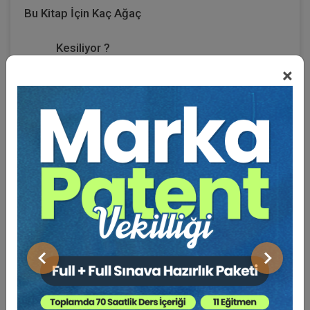
Bu Kitap İçin Kaç Ağaç
Kesiliyor ?
×
Mülkiyet hakkı Anayasanın 35. maddesi ve bu maddeye
uygun olarak çıkarılan kanunlarla korunduğu gibi, 5170
sayılı Kanunla değişik Anayasanın 90. maddesi ile kanun
hükmünde olduğu kabul edilen, Avrupa İnsan Hakları
SözleĢmesine Ek 1 Numaralı Protokolün 1. maddesiyle
de güvence altına alınmıştır.
6100 sayılı HMK 297/2. maddesinde, (1086 sayılı
HUMK‟nun 388/son md.) hüküm sonucu kısmında;
“istek sonuçlarından her biri hakkında verilen hükümle,
Önceki
Sonraki
taraflara yüklenen borç ve tanınan hakların, birer birer,
açık, şüphe ve tereddüt uyandırmayacak şekilde
gösterilmesi gereklidir.” düzenlemesine yer verilmiştir.