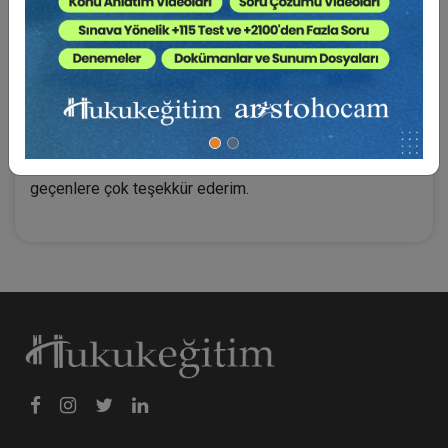
Başta şair, yazar ve sanatın her kolunda fedakarca
ömrünü adamış olan sanatçılara ve sanatseverlere en
içten duygularımla minnet ve şükranlarımı sunarım.
Eserin basımını üstlenen:
Aristo adına Sn. Av. Hakan TOKBAŞ'a, Sn. Av. Aydan
DÜZGÜNKAYA’ya, tüm Yayınevi çalışanlarına ve emeği
geçenlere çok teşekkür ederim.