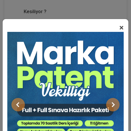
Kesiliyor ?
×
Uzun süredir değerli okuyucularımla uygulamada
hukukla ilgili çok sayıda çalışmalar paylaşılmış olup, bu
eserde ise, gönül penceresinin aralığından küçük
nüktelerle hukuk deryasına biraz mola verilmiştir.
Yaşanılan her an hatıra olarak bir yerlerde gizlenir ki bu
anlara tanıklık yapan sözler bazen hiç kaybolmaz tıpkı
Kanuni Sultan Süleyman’ın hasta yatağında söylediği
söz olarak bilinen “Halk içinde mu’teber bir nesne yok
devlet gibi, olmaya devlet cihânda bir nefes sihhat gibi”
sözleri gbi ….
Önceki
Sonraki
Yıllar içinde çoğunluğu kaybolan ve acemice yazılmış
şiirlerimin çok küçük bir kısmını aldığım bu çalışmada
sürç-i lisan ettiysem affola.