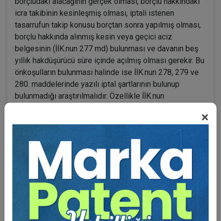
borçludaki alacağının gerçek olması, borçlu hakkındaki
icra takibinin kesinleşmiş olması, iptali istenen
tasarrufun takip konusu borçtan sonra yapılmış olması,
borçlu hakkında alınmış kesin veya geçici aciz
belgesinin (İİK.nun 277 md) bulunması ve davanın beş
yıllık hakdüşürücü süre içinde açılmış olması gerekir. Bu
önkoşulların bulunması halinde ise İİK.nun 278, 279 ve
280. maddelerinde yazılı iptal şartlarının bulunup
bulunmadığı araştırılmalıdır. Özellikle İİK.nun
278.maddesinde akdin yapıldığı sırada kendi verdiği
×
şeyin değerine göre borçlunun ivaz olarak pek aşağı bir
fiyat kabul ettiği ve yasanın bağışlama hükmünde olarak
iptale tâbi tuttuğu tasarrufların iptali gerektiğinden
mahkemece ivazlar arasında fark bulunup bulunmadığı
incelenmelidir. Aynı maddede sayılan akrabalık
derecesi vs. araştırılmalıdır. Keza İİK.nun
280.maddesinde malvarlığı borçlarına yetmeyen bir
borçlunun alacaklılarına zarar vermek kastıyla yaptığı
tüm işlemler, borçlunun içinde bulunduğu mali durumu