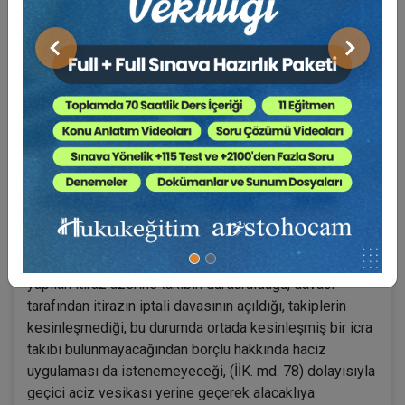
ve zarar verme kastının işlemin diğer tarafınca bilindiği
veya bilinmesini gerektiren açık emarelerin bulunduğu
hallerde tasarrufun iptal edileceği hususu
Önceki
Sonraki
düzenlendiğinden yapılan işlemde mal kaçırma kastı
irdelenmelidir. Öte yandan İİK.nun 279.maddesinde de
iptal nedenleri sayılmış olup bu maddede yazılan iptal
nedenlerinin gerçekleşip gerçekleşmediği de takdir
olunmalıdır.
Ör. İstinaf incelemesi - icra takibiyle ilgili itirazın iptali
davası bulunması halinde:
Somut olayda, davalı borçlu hakkında yapılan takibe
yapılan itiraz üzerine takibin durdurulduğu, davacı
tarafından itirazın iptali davasının açıldığı, takiplerin
kesinleşmediği, bu durumda ortada kesinleşmiş bir icra
takibi bulunmayacağından borçlu hakkında haciz
uygulaması da istenemeyeceği, (İİK. md. 78) dolayısıyla
geçici aciz vesikası yerine geçerek alacaklıya