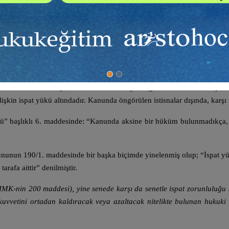
addesi: “İspatın konusunu tarafların üzerinde anlaşamadıkları ve uy
de düzenlenmiştir.
. sayılı Yargıtay İçtihadı Birleştirme Kararında; kendisine hukuki son
olabilir.
 olan vakıaların gerçekleşip gerçekleşmediğini, kural olarak kendiliği
zenleme bulunmadıkça, iddia edilen vakıaya bağlanan hukuki sonuçtan k
işkin ispat yükü altındadır. Kanunda öngörülen istisnalar dışında, karşı t
aşlıklı 6. maddesinde: “Kanunda aksine bir hüküm bulunmadıkça, taraf
un 190/1. maddesinde bir başka biçimde yinelenmiş olup; “İspat yük
rafa aittir” denilmiştir.
MK›nin 200 maddesi), yine senede karşı da senetle ispat zorunluluğu 
kuvvetini ortadan kaldıracak veya azaltacak nitelikte bulunan hukuki 