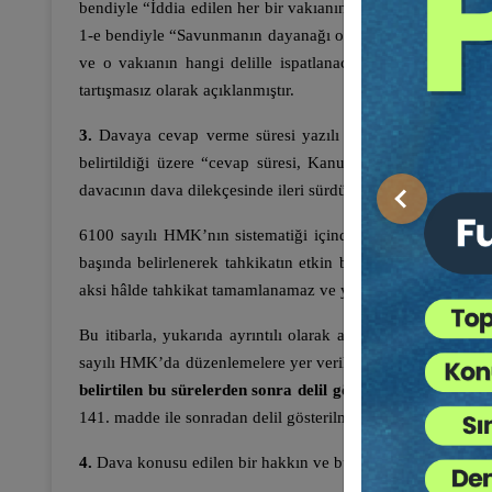
bendiyle “İddia edilen her bir vakıanın hangi delillerle is
1-e bendiyle “Savunmanın dayanağı olarak ileri sürülen her
ve o vakıanın hangi delille ispatlanacağı” hususları birbi
tartışmasız olarak açıklanmıştır.
3.
Davaya cevap verme süresi yazılı yargılama usulünde 
belirtildiği üzere “cevap süresi, Kanun tarafından düzenl
davacının dava dilekçesinde ileri sürdüğü vakıaların tamamı
Önceki
6100 sayılı HMK’nın sistematiği içinde; tahkikat aşamasın
başında belirlenerek tahkikatın etkin bir şekilde yapılmasın
aksi hâlde tahkikat tamamlanamaz ve yargılama uzar.
Bu itibarla, yukarıda ayrıntılı olarak açıklanan hususları
sayılı HMK’da düzenlemelere yer verilmiş olup, bu bağlamda 
belirtilen bu sürelerden sonra delil gösterebilmeleri ancak
141. madde ile sonradan delil gösterilmesinin hüküm altına
4.
Dava konusu edilen bir hakkın ve buna karşı yapılan savu