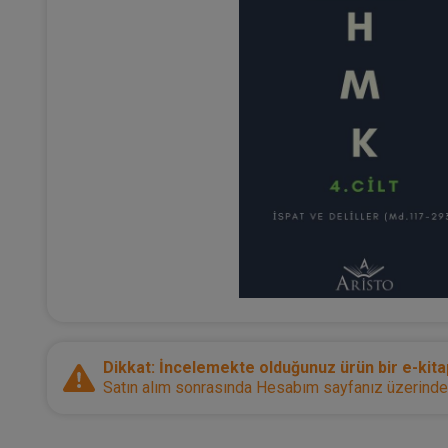
Dikkat: İncelemekte olduğunuz ürün bir e-kitap
Satın alım sonrasında Hesabım sayfanız üzerinden d