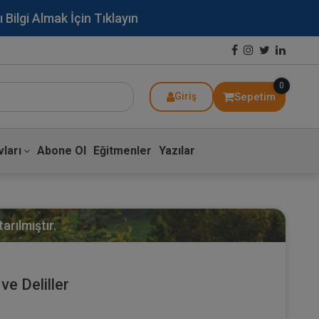
lgi Almak İçin Tıklayın
0
Sepetim
Giriş
ları
Abone Ol
Eğitmenler
Yazılar
arılmıştır.
ve Deliller