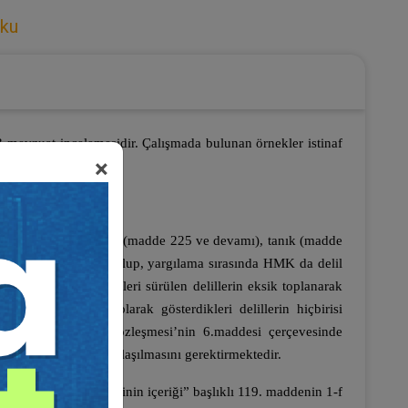
ku
 mevzuat incelemesidir. Çalışmada bulunan örnekler istinaf
×
 199 ve devamı), yemin (madde 225 ve devamı), tanık (madde
olarak belirtilmiş olup, yargılama sırasında HMK da delil
 toplanmaması veya ileri sürülen delillerin eksik toplanarak
sası ile ilgili olarak gösterdikleri delillerin hiçbirisi
upa İnsan Hakları Sözleşmesi’nin 6.maddesi çerçevesinde
verilmesi şeklinde anlaşılmasını gerektirmektedir.
nden “Dava dilekçesinin içeriği” başlıklı 119. maddenin 1-f