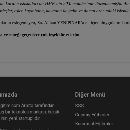
işkin kuralın istisnaları da HMK’nin 203. maddesinde düzenlenmiştir. An
ardeşler, eşler, kayınbaba, kaynana ile gelin ve damat arasındaki işlemler
mlarını esirgemeyen, Sn. Alihan YENİPINAR’a en içten duygularımla mi
 ve emeği geçenlere çok teşekkür ederim.
ımızda
Diğer Menü
gitim.com Aristo tarafından
SSS
ş bir teknoloji markası, hukuk
Geçmiş Eğitimler
nın yeni startup’ıdır.
Kurumsal Eğitimler