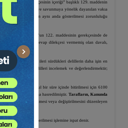
nden ise “Cevap dilekçesinin içeriği” başlıklı 129. maddenin
ına alınmasıyla “iddia ve savunmaya yönelik dayanılan vakıa
n ispat vasıtası delilin aynı anda gösterilmesi zorunluluğu
ar (HMK m.127). Kanun’un 122. maddesinin gerekçesinde de
, yani süresi içinde cevap dilekçesi vermemiş olan davalı,
Sonraki
ların çözümü için ileri sürdükleri delillerin daha işin en
lil toplamak değil, delilleri incelemek ve değerlendirmektir;
amanın etkin ve makul bir süre içinde bitirilmesi için 6100
kinci cevap) aşamasına hasredilmiştir.
Tarafların, Kanunda
 savunmanın genişletilmesi veya değiştirilmesini düzenleyen
 mahkemeye kanaat verilmesi işlemine ispat denir.