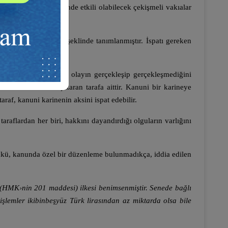
uşmazlığın çözümünde etkili olabilecek çekişmeli vakıalar
uç bağlanmış olaylar şeklinde tanımlanmıştır. İspatı gereken
nden araştıramaz. Bir olayın gerçekleşip gerçekleşmediğini
endi lehine hak çıkaran tarafa aittir. Kanuni bir karineye
araf, kanuni karinenin aksini ispat edebilir.
lardan her biri, hakkını dayandırdığı olguların varlığını
ü, kanunda özel bir düzenleme bulunmadıkça, iddia edilen
(HMK›nin 201 maddesi) ilkesi benimsenmiştir. Senede bağlı
işlemler ikibinbeşyüz Türk lirasından az miktarda olsa bile