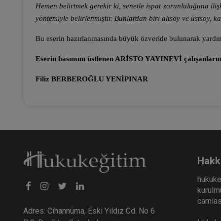
Hemen belirtmek gerekir ki, senetle ispat zorunluluğuna il
yöntemiyle belirlenmiştir. Bunlardan biri altsoy ve üstsoy, k
Bu eserin hazırlanmasında büyük özveride bulunarak yardı
Eserin basımını üstlenen ARİSTO YAYINEVİ çalışanlarına
Filiz BERBEROĞLU YENİPINAR
Hakk
hukuke
kurulmu
camiası
Adres: Cihannüma, Eski Yıldız Cd. No 6