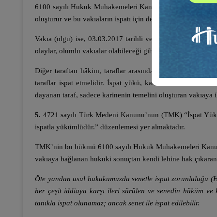
6100 sayılı Hukuk Muhakemeleri Kanunu’nun (HMK) 187/1. m
oluşturur ve bu vakıaların ispatı için delil gösterilir.” şeklin
Vakıa (olgu) ise, 03.03.2017 tarihli ve 2015/2 E., 2017/1 K
olaylar, olumlu vakıalar olabileceği gibi olumsuz vakıalar da 
Diğer taraftan hâkim, taraflar arasında uyuşmazlık konusu
taraflar ispat etmelidir. İspat yükü, kanunda özel bir dü
dayanan taraf, sadece karinenin temelini oluşturan vakıaya il
5.
4721 sayılı Türk Medeni Kanunu’nun (TMK) “İspat Yükü” b
ispatla yükümlüdür.” düzenlemesi yer almaktadır.
TMK’nin bu hükmü 6100 sayılı Hukuk Muhakemeleri Kanunun
vakıaya bağlanan hukuki sonuçtan kendi lehine hak çıkaran ta
Öte yandan usul hukukumuzda senetle ispat zorunluluğu (H
her çeşit iddiaya karşı ileri sürülen ve senedin hüküm ve 
tanıkla ispat olunamaz; ancak senet ile ispat edilebilir.