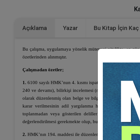
Ka
Açıklama
Yazar
Bu Kitap İçin Kaç
Bu çalışma, uygulamaya yönelik mütevazi nitelikte, en gün
özetlerinden alınmıştır.
Çalışmadan özetler;
1.
6100 sayılı HMK’nun 4. kısmı ispat ve deliller olarak d
240 ve devamı), bilirkişi incelemesi (madde 266 ve devam
olarak düzenlenmiş olan belge ve bilgilerin mahkeme tarafın
karar verilmesinin adil yargılanma hakkının ihlalini olu
toplanmadan veya gösterilen deliller hiç değerlendiril
değerlendirilmesi gerekmekte olup, bu maddedeki hiçbiri ifa
2.
HMK’nın 194. maddesi ile düzenleme altına alınan “somutl