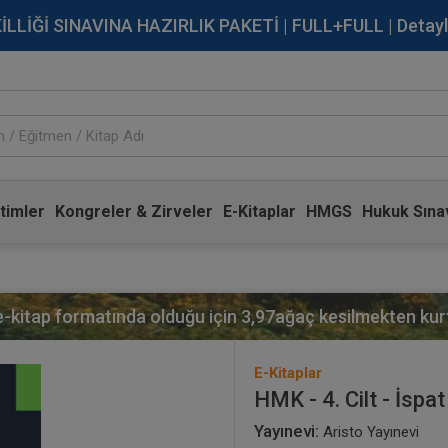
İĞİ SINAVINA HAZIRLIK PAKETİ | FULL+FULL | Detaylı Bi
timler
Kongreler & Zirveler
E-Kitaplar
HMGS
Hukuk Sınav
 e-kitap formatında olduğu için
3,97
ağaç kesilmekten kurt
E-Kitaplar
HMK - 4. Cilt - İspat 
Yayınevi:
Aristo Yayınevi