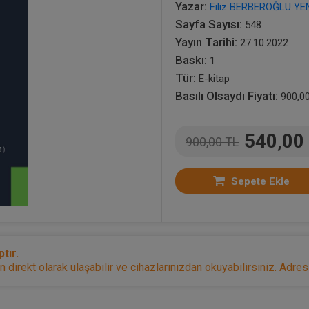
Yazar:
Filiz BERBEROĞLU YE
Sayfa Sayısı:
548
Yayın Tarihi:
27.10.2022
Baskı:
1
Tür:
E-kitap
Basılı Olsaydı Fiyatı:
900,0
540,00
900,00 TL
Sepete Ekle
tır.
irekt olarak ulaşabilir ve cihazlarınızdan okuyabilirsiniz. Adresi