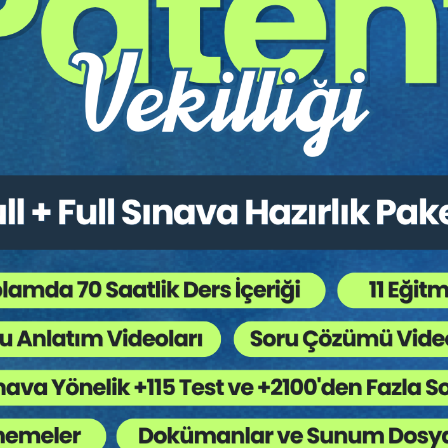
pat edileceği” hususunun düzenleme altına alınmasıyla, davalı taraf yönü
 bir vakıanın hangi delillerle ispat edileceği” hususunun düzenleme alt
ri ile bir bütün olarak ele alınmış olup, dayanılan vakıa ve o vakıanı
iki haftadır ve bu süre dava dilekçesinin davalıya tebliği ile başl
enmiş kesin bir süre hâline getirilmiştir, …” Bu hakkını kullanmayan
nı inkâr etmiş sayılacaktır (HMK. m.128).
a geçilmezden evvel tarafların uyuşmazlık konularının ve bu uyuşmazlık
ın hedeflendiği anlaşılmaktadır. Zira tahkikatın amacı; kural olarak de
n özetlenmesi gerekirse; AİHS’nin 6. maddesinde düzenlenen adil yargıl
delil gösterilmesi dilekçelerin teatisi (dava, cevap, cevaba cevap ve i
 iki yasa maddesinde belirtilen hâllerle sınırlıdır
. Onlar da; iddia ve
 alındığı 145. maddedeki durumlardır.
nmanın dayandığı vakıaların (olguların) var olup olmadıkları hakkında