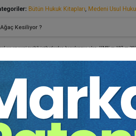
tegoriler:
Bütün Hukuk Kitapları
,
Medeni Usul Huku
 Ağaç Kesiliyor ?
cel ve en yeni tarihli içtihatlardan hazırlanmış olan, HMK.m.187-m.293
üzenlenmiş olup, deliller de ikrar (madde 188), belge ve senet (madde
ı), keşif (madde 288 ve devamı), uzman görüşü (madde 293 ve devamı) 
dan gerek re’sen, gerekse istem üzerine ileri sürülmüş olan delillerin
şturacak olup, HMK 353/1-a-6 madde de mahkemece tarafların davanın e
meden karar verilmiş olması maddesinin Anayasa 36.maddesi ile Avr
desinin hükmün esasına etki edecek esaslı delillerin toplanmadan karar 
aştırma yükü ve delilerin gösterilmesi” zorunluluğu; davacı taraf yönü